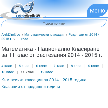
Меню
AlekDimitrov
>
Математически класации
>
Резултати от 2014 /
2015 г.
>
11 клас
Математика - Национално Класиране
за 11 клас от състезания 2014 - 2015 г.
4 клас
|
5 клас
|
6 клас
|
7 клас
|
8 клас
|
9 клас
|
10 клас
|
11 клас
|
12 клас
Към всички класации за 2014 - 2015 година
Класации от предишни години