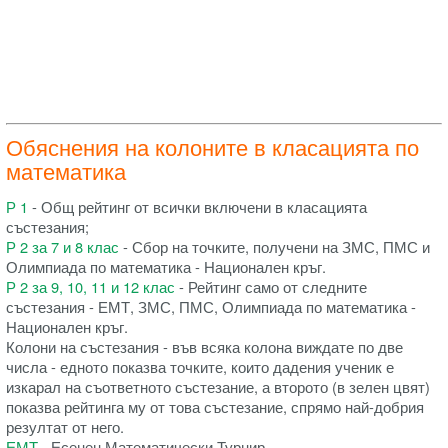
Обяснения на колоните в класацията по
математика
Р 1
- Общ рейтинг от всички включени в класацията
състезания;
Р 2 за 7 и 8 клас
- Сбор на точките, получени на ЗМС, ПМС и
Олимпиада по математика - Национален кръг.
Р 2 за 9, 10, 11 и 12 клас
- Рейтинг само от следните
състезания - ЕМТ, ЗМС, ПМС, Олимпиада по математика -
Национален кръг.
Колони на състезания - във всяка колона виждате по две
числа - едното показва точките, които дадения ученик е
изкарал на съответното състезание, а второто (в зелен цвят)
показва рейтинга му от това състезание, спрямо най-добрия
резултат от него.
ЕМТ
- Есенен Математически Турнир