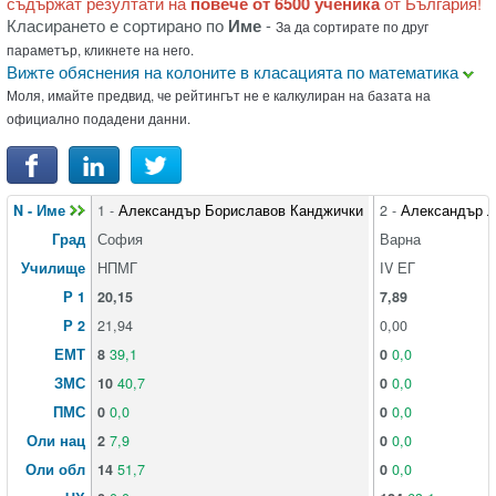
съдържат резултати на
повече от 6500 ученика
от България!
Класирането е сортирано по
Име
-
За да сортирате по друг
параметър, кликнете на него.
Вижте обяснения на колоните в класацията по математика
Моля, имайте предвид, че рейтингът не е калкулиран на базата на
официално подадени данни.
N - Име
1 -
Александър Бориславов Канджички
2 -
Александър 
Град
София
Варна
Училище
НПМГ
ІV ЕГ
Р 1
20,15
7,89
Р 2
21,94
0,00
ЕМТ
8
39,1
0
0,0
ЗМС
10
40,7
0
0,0
ПМС
0
0,0
0
0,0
Оли нац
2
7,9
0
0,0
Оли обл
14
51,7
0
0,0