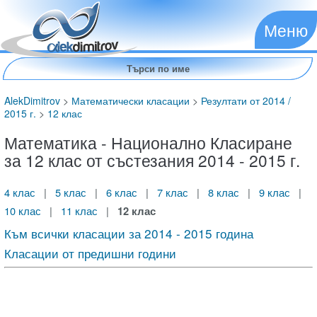
Меню
AlekDimitrov
>
Математически класации
>
Резултати от 2014 /
2015 г.
>
12 клас
Математика - Национално Класиране
за 12 клас от състезания 2014 - 2015 г.
4 клас
|
5 клас
|
6 клас
|
7 клас
|
8 клас
|
9 клас
|
10 клас
|
11 клас
|
12 клас
Към всички класации за 2014 - 2015 година
Класации от предишни години