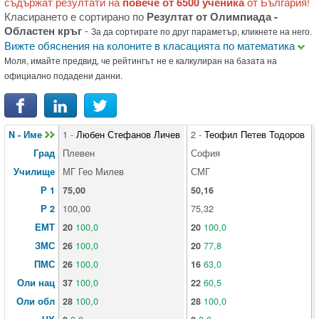
съдържат резултати на
повече от 6500 ученика
от България!
Класирането е сортирано по
Резултат от Олимпиада -
Областен кръг
-
За да сортирате по друг параметър, кликнете на него.
Вижте обяснения на колоните в класацията по математика
Моля, имайте предвид, че рейтингът не е калкулиран на базата на
официално подадени данни.
N - Име
1 -
Любен Стефанов Личев
2 -
Теофил Петев Тодоров
Град
Плевен
София
Училище
МГ Гео Милев
СМГ
Р 1
75,00
50,16
Р 2
100,00
75,32
ЕМТ
20
100,0
20
100,0
ЗМС
26
100,0
20
77,8
ПМС
26
100,0
16
63,0
Оли нац
37
100,0
22
60,5
Оли обл
28
100,0
28
100,0