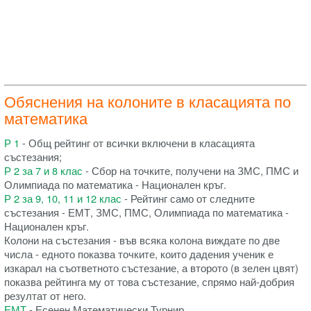
Обяснения на колоните в класацията по
математика
Р 1
- Общ рейтинг от всички включени в класацията
състезания;
Р 2 за 7 и 8 клас
- Сбор на точките, получени на ЗМС, ПМС и
Олимпиада по математика - Национален кръг.
Р 2 за 9, 10, 11 и 12 клас
- Рейтинг само от следните
състезания - ЕМТ, ЗМС, ПМС, Олимпиада по математика -
Национален кръг.
Колони на състезания - във всяка колона виждате по две
числа - едното показва точките, които дадения ученик е
изкарал на съответното състезание, а второто (в зелен цвят)
показва рейтинга му от това състезание, спрямо най-добрия
резултат от него.
ЕМТ
- Есенен Математически Турнир