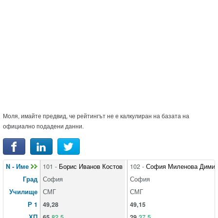
Моля, имайте предвид, че рейтингът не е калкулиран на базата на
официално подадени данни.
N - Име
101 -
Борис Иванов Костов
102 -
София Миленова Дими
Град
София
София
Училище
СМГ
СМГ
Р 1
49,28
49,15
ХП
65
82,5
29
37,5