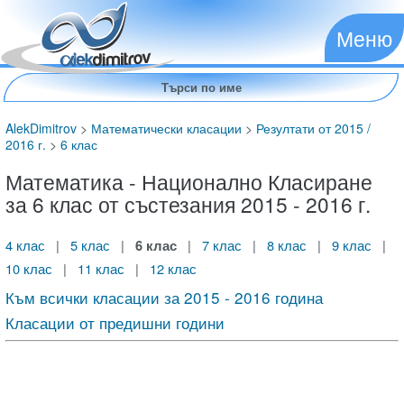
Меню
AlekDimitrov
>
Математически класации
>
Резултати от 2015 /
2016 г.
>
6 клас
Математика - Национално Класиране
за 6 клас от състезания 2015 - 2016 г.
4 клас
|
5 клас
|
6 клас
|
7 клас
|
8 клас
|
9 клас
|
10 клас
|
11 клас
|
12 клас
Към всички класации за 2015 - 2016 година
Класации от предишни години