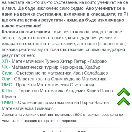
на местата на 5-то и 6-то състезание, на които ученикът не се
е явил. Ще бъде изключено само седмо.
Ако ученикът се е
явил на всички състезания, включени в класацията, то Р1
ще отчита всички резултати - няма да бъде изключвано
никое състезание!
Колони на състезания
- във всяка колона виждате по две
числа - едното показва точките, които дадения ученик е
изкарал на съответното състезание, а второто (в зелен цвят)
показва рейтинга му от това състезание, спрямо най-добрия
резултат от него.
ХП
- Математически Турнир Хитър Петър - Габрово
ЧХ
- Математически турнир Черноризец Храбър
Сала
- Състезание по математика Иван Салабашев
Оли
- Областен кръг на Олимпиада по Математика
ПМС
- Пролетни Математически Състезания
К.Поп.
- Турнир по Математика Академик Кирил Попов -
Шумен
ПЧМГ
- Състезание по математика на Първа Частна
Математическа Гимназия
Имената на ученици с рейтинг, по-висок от 90% от всички проведени до
момента състезания са оцветени в червено.