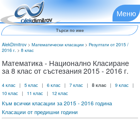
Меню
AlekDimitrov
>
Математически класации
>
Резултати от 2015 /
2016 г.
>
8 клас
Математика - Национално Класиране
за 8 клас от състезания 2015 - 2016 г.
4 клас
|
5 клас
|
6 клас
|
7 клас
|
8 клас
|
9 клас
|
10 клас
|
11 клас
|
12 клас
Към всички класации за 2015 - 2016 година
Класации от предишни години