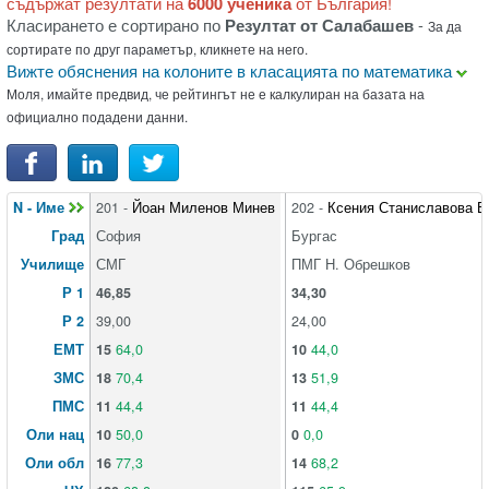
съдържат резултати на
6000 ученика
от България!
Класирането е сортирано по
Резултат от Салабашев
-
За да
сортирате по друг параметър, кликнете на него.
Вижте обяснения на колоните в класацията по математика
Моля, имайте предвид, че рейтингът не е калкулиран на базата на
официално подадени данни.
N - Име
201 -
Йоан Миленов Минев
202 -
Ксения Станиславова Б
Град
София
Бургас
Училище
СМГ
ПМГ Н. Обрешков
Р 1
46,85
34,30
Р 2
39,00
24,00
ЕМТ
15
64,0
10
44,0
ЗМС
18
70,4
13
51,9
ПМС
11
44,4
11
44,4
Оли нац
10
50,0
0
0,0
Оли обл
16
77,3
14
68,2