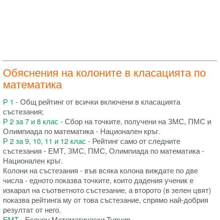
Обяснения на колоните в класацията по
математика
Р 1
- Общ рейтинг от всички включени в класацията
състезания;
Р 2 за 7 и 8 клас
- Сбор на точките, получени на ЗМС, ПМС и
Олимпиада по математика - Национален кръг.
Р 2 за 9, 10, 11 и 12 клас
- Рейтинг само от следните
състезания - ЕМТ, ЗМС, ПМС, Олимпиада по математика -
Национален кръг.
Колони на състезания - във всяка колона виждате по две
числа - едното показва точките, които дадения ученик е
изкарал на съответното състезание, а второто (в зелен цвят)
показва рейтинга му от това състезание, спрямо най-добрия
резултат от него.
ЕМТ
- Есенен Математически Турнир