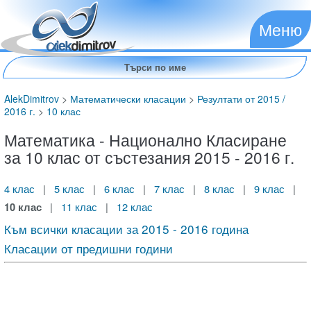
Меню
AlekDimitrov
>
Математически класации
>
Резултати от 2015 /
2016 г.
>
10 клас
Математика - Национално Класиране
за 10 клас от състезания 2015 - 2016 г.
4 клас
|
5 клас
|
6 клас
|
7 клас
|
8 клас
|
9 клас
|
10 клас
|
11 клас
|
12 клас
Към всички класации за 2015 - 2016 година
Класации от предишни години