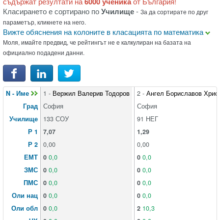
съдържат резултати на
6000 ученика
от България!
Класирането е сортирано по
Училище
-
За да сортирате по друг
параметър, кликнете на него.
Вижте обяснения на колоните в класацията по математика
Моля, имайте предвид, че рейтингът не е калкулиран на базата на
официално подадени данни.
N - Име
1 -
Вержил Валерив Тодоров
2 -
Ангел Бориславов Хрис
Град
София
София
Училище
133 СОУ
91 НЕГ
Р 1
7,07
1,29
Р 2
0,00
0,00
ЕМТ
0
0,0
0
0,0
ЗМС
0
0,0
0
0,0
ПМС
0
0,0
0
0,0
Оли нац
0
0,0
0
0,0
Оли обл
0
0,0
2
10,3