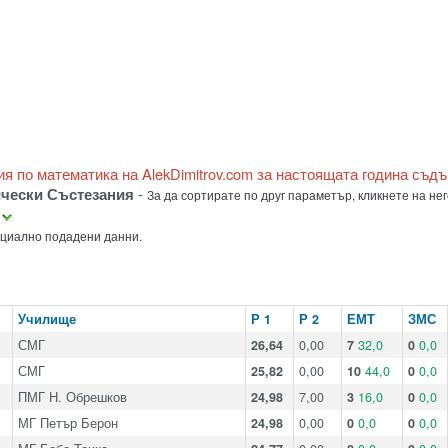
ия по математика на AlekDimitrov.com за настоящата година съд
ически Състезания
-
За да сортирате по друг параметър, кликнете на нег
а
ициално подадени данни.
Училище
Р 1
Р 2
ЕМТ
ЗМС
СМГ
26,64
0,00
7
32,0
0
0,0
СМГ
25,82
0,00
10
44,0
0
0,0
ПМГ Н. Обрешков
24,98
7,00
3
16,0
0
0,0
МГ Петър Берон
24,98
0,00
0
0,0
0
0,0