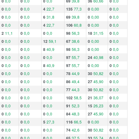
0
0,0
0
0,0
0
0,0
69
39,8
36
60,66
0
0,0
0
0,0
0
0,0
4
22,7
135
77,3
0
0,00
0
0,0
0
0,0
0
0,0
6
31,8
69
39,8
0
0,00
0
0,0
0
0,0
0
0,0
4
22,7
106
60,8
0
0,00
0
0,0
2
11,1
0
0,0
0
0,0
98
56,3
18
31,15
0
0,0
0
0,0
0
0,0
12
59,1
67
38,6
0
0,00
0
0,0
0
0,0
0
0,0
8
40,9
98
56,3
0
0,00
0
0,0
0
0,0
0
0,0
0
0,0
97
55,7
24
40,98
0
0,0
0
0,0
0
0,0
8
40,9
97
55,7
0
0,00
0
0,0
0
0,0
0
0,0
0
0,0
78
44,9
30
50,82
0
0,0
0
0,0
0
0,0
0
0,0
86
49,4
27
45,90
0
0,0
0
0,0
0
0,0
0
0,0
77
44,3
30
50,82
0
0,0
0
0,0
0
0,0
0
0,0
102
58,5
21
36,07
0
0,0
0
0,0
0
0,0
0
0,0
91
52,3
15
26,23
0
0,0
0
0,0
0
0,0
0
0,0
84
48,3
27
45,90
0
0,0
0
0,0
0
0,0
5
27,3
116
66,5
0
0,00
0
0,0
0
0,0
0
0,0
0
0,0
74
42,6
30
50,82
0
0,0
0
0,0
0
0,0
0
0,0
65
37,5
33
55,74
0
0,0