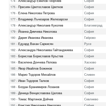
174 -
Александър Емилов Георгиев
София
175 -
Пресиян Цветославов Цветков
София
176 -
Елена Николова Петрова
София
177 -
Владимир Лъчезаров Железарски
София
178 -
Александър Николаев Куколев
Благоевград
179 -
Йоанна Димчева Николова
София
180 -
Дария Иванова Иванова
Габрово
181 -
Едуард Вахан Саркисян
Русе
182 -
Александра Николаева Гайтанджиева
София
183 -
Борислав Бориславов Кръстев
София
184 -
Василена Дончева Попова
Хасково
185 -
Явор Ивайлов Божинов
София
186 -
Марио Тодоров Михайлов
Сливен
187 -
Иван Тодоров Талков
София
188 -
Богдан Бранимиров Лозанов
София
189 -
Деница Венцеславова Цалова
София
190 -
Томас Мартинов Дойчев
Севлиево
191 -
Кристия Николаева Николова
София