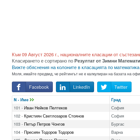
Към 09 Август 2026 г., националните класации от състезан
Класирането е сортирано по
Резултат от Зимни Математ
Вижте обяснения на колоните в класацията по математик
Моля, имайте предвид, че рейтингът не е калкулиран на базата на оф
Facebook
LinkedIn
Twitter
N - Име
Град
101 -
Иван Нейков Пелтеков
София
102 -
Кристиян Светлозаров Стоянов
София
103 -
Петър Петров Чонгов
Бургас
104 -
Пресиян Тодоров Тодоров
Варна