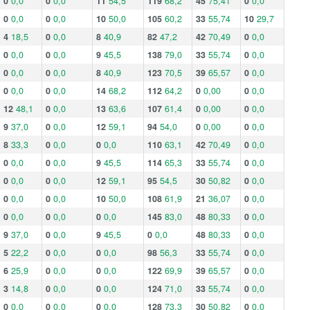
0
0,0
0
0,0
11
54,5
119
68,2
45
75,41
0
0,0
0
0,0
0
0,0
10
50,0
105
60,2
33
55,74
10
29,7
4
18,5
0
0,0
8
40,9
82
47,2
42
70,49
0
0,0
0
0,0
0
0,0
9
45,5
138
79,0
33
55,74
0
0,0
0
0,0
0
0,0
8
40,9
123
70,5
39
65,57
0
0,0
0
0,0
0
0,0
14
68,2
112
64,2
0
0,00
0
0,0
12
48,1
0
0,0
13
63,6
107
61,4
0
0,00
0
0,0
9
37,0
0
0,0
12
59,1
94
54,0
0
0,00
0
0,0
8
33,3
0
0,0
0
0,0
110
63,1
42
70,49
0
0,0
0
0,0
0
0,0
9
45,5
114
65,3
33
55,74
0
0,0
0
0,0
0
0,0
12
59,1
95
54,5
30
50,82
0
0,0
0
0,0
0
0,0
10
50,0
108
61,9
21
36,07
0
0,0
0
0,0
0
0,0
0
0,0
145
83,0
48
80,33
0
0,0
9
37,0
0
0,0
9
45,5
0
0,0
48
80,33
0
0,0
5
22,2
0
0,0
0
0,0
98
56,3
33
55,74
0
0,0
6
25,9
0
0,0
0
0,0
122
69,9
39
65,57
0
0,0
3
14,8
0
0,0
0
0,0
124
71,0
33
55,74
0
0,0
0
0,0
0
0,0
0
0,0
128
73,3
30
50,82
0
0,0