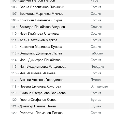
105 -
Даниел Петров Петров
Русе
106 -
Васил Валентинов Пирински
София
107 -
Борислав Мартинов Минчев
София
108 -
Кристиян Пламенов Спиров
София
109 -
Божидар Панайотов Андонов
Сливен
110 -
Ивет Ивайлова Станчева
София
111 -
Асен Светлинов Марков
София
112 -
Катерина Маринова Кунева
София
113 -
Владимир Димитров Лалев
Габрово
114 -
Йоан Димитров Панайотов
София
115 -
Ния Владимирова Младенова
Пловдив
116 -
Яна Ивайлова Иванова
София
117 -
Антъни Антонов Господинов
Ямбол
118 -
Невена Емилова Христова
В. Търново
119 -
Симона Стефанова Василева
София
120 -
Георги Стефанов Севов
Бургас
121 -
Димитър Павлов Пенев
Шумен
122 -
Радостин Пламенов Петков
София