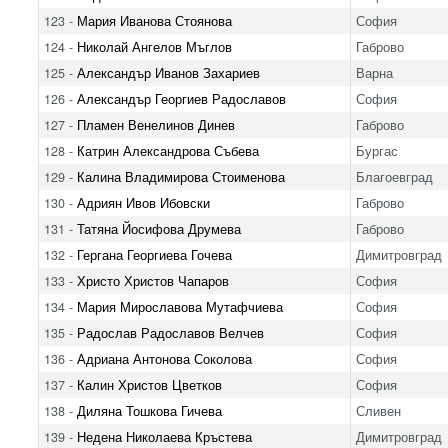
123 -
Мария Иванова Стоянова
София
124 -
Николай Ангелов Мъглов
Габрово
125 -
Александър Иванов Захариев
Варна
126 -
Александър Георгиев Радославов
София
127 -
Пламен Венелинов Динев
Габрово
128 -
Катрин Александрова Събева
Бургас
129 -
Калина Владимирова Стоименова
Благоевград
130 -
Адриян Ивов Ибовски
Габрово
131 -
Татяна Йосифова Друмева
Габрово
132 -
Гергана Георгиева Гочева
Димитровград
133 -
Христо Христов Чапаров
София
134 -
Мария Мирославова Мутафчиева
София
135 -
Радослав Радославов Велчев
София
136 -
Адриана Антонова Соколова
София
137 -
Калин Христов Цветков
София
138 -
Диляна Тошкова Гичева
Сливен
139 -
Недена Николаева Кръстева
Димитровград