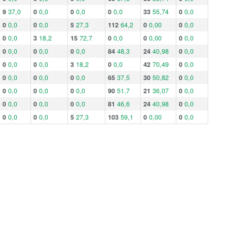
9
37,0
0
0,0
0
0,0
0
0,0
33
55,74
0
0,0
0
0,0
0
0,0
5
27,3
112
64,2
0
0,00
0
0,0
0
0,0
3
18,2
15
72,7
0
0,0
0
0,00
0
0,0
0
0,0
0
0,0
0
0,0
84
48,3
24
40,98
0
0,0
0
0,0
0
0,0
3
18,2
0
0,0
42
70,49
0
0,0
0
0,0
0
0,0
0
0,0
65
37,5
30
50,82
0
0,0
0
0,0
0
0,0
0
0,0
90
51,7
21
36,07
0
0,0
0
0,0
0
0,0
0
0,0
81
46,6
24
40,98
0
0,0
0
0,0
0
0,0
5
27,3
103
59,1
0
0,00
0
0,0