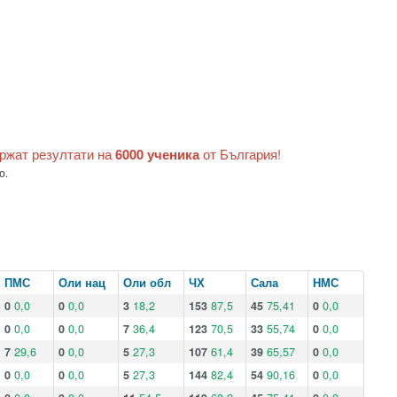
ържат резултати на
6000 ученика
от България!
о.
ПМС
Оли нац
Оли обл
ЧХ
Сала
НМС
0
0,0
0
0,0
3
18,2
153
87,5
45
75,41
0
0,0
0
0,0
0
0,0
7
36,4
123
70,5
33
55,74
0
0,0
7
29,6
0
0,0
5
27,3
107
61,4
39
65,57
0
0,0
0
0,0
0
0,0
5
27,3
144
82,4
54
90,16
0
0,0