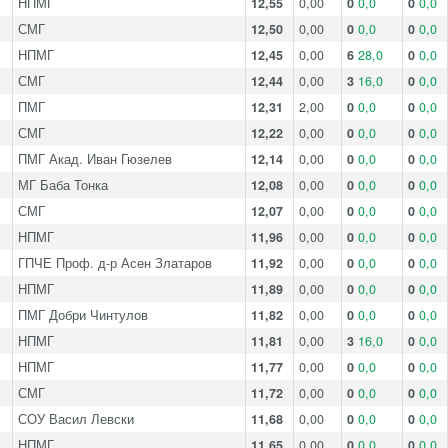
НПМГ
12,55
0,00
0
0,0
0
0,0
СМГ
12,50
0,00
0
0,0
0
0,0
НПМГ
12,45
0,00
6
28,0
0
0,0
СМГ
12,44
0,00
3
16,0
0
0,0
ПМГ
12,31
2,00
0
0,0
0
0,0
СМГ
12,22
0,00
0
0,0
0
0,0
ПМГ Акад. Иван Гюзелев
12,14
0,00
0
0,0
0
0,0
МГ Баба Тонка
12,08
0,00
0
0,0
0
0,0
СМГ
12,07
0,00
0
0,0
0
0,0
НПМГ
11,96
0,00
0
0,0
0
0,0
ГПЧЕ Проф. д-р Асен Златаров
11,92
0,00
0
0,0
0
0,0
НПМГ
11,89
0,00
0
0,0
0
0,0
ПМГ Добри Чинтулов
11,82
0,00
0
0,0
0
0,0
НПМГ
11,81
0,00
3
16,0
0
0,0
НПМГ
11,77
0,00
0
0,0
0
0,0
СМГ
11,72
0,00
0
0,0
0
0,0
СОУ Васил Левски
11,68
0,00
0
0,0
0
0,0
НПМГ
11,65
0,00
0
0,0
0
0,0