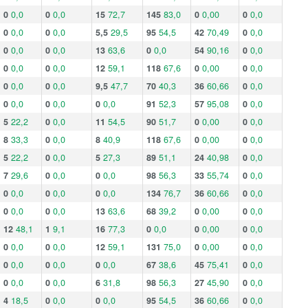
0
0,0
0
0,0
15
72,7
145
83,0
0
0,00
0
0,0
0
0,0
0
0,0
5,5
29,5
95
54,5
42
70,49
0
0,0
0
0,0
0
0,0
13
63,6
0
0,0
54
90,16
0
0,0
0
0,0
0
0,0
12
59,1
118
67,6
0
0,00
0
0,0
0
0,0
0
0,0
9,5
47,7
70
40,3
36
60,66
0
0,0
0
0,0
0
0,0
0
0,0
91
52,3
57
95,08
0
0,0
5
22,2
0
0,0
11
54,5
90
51,7
0
0,00
0
0,0
8
33,3
0
0,0
8
40,9
118
67,6
0
0,00
0
0,0
5
22,2
0
0,0
5
27,3
89
51,1
24
40,98
0
0,0
7
29,6
0
0,0
0
0,0
98
56,3
33
55,74
0
0,0
0
0,0
0
0,0
0
0,0
134
76,7
36
60,66
0
0,0
0
0,0
0
0,0
13
63,6
68
39,2
0
0,00
0
0,0
12
48,1
1
9,1
16
77,3
0
0,0
0
0,00
0
0,0
0
0,0
0
0,0
12
59,1
131
75,0
0
0,00
0
0,0
0
0,0
0
0,0
0
0,0
67
38,6
45
75,41
0
0,0
0
0,0
0
0,0
6
31,8
98
56,3
27
45,90
0
0,0
4
18,5
0
0,0
0
0,0
95
54,5
36
60,66
0
0,0