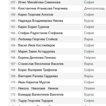
157 -
Игнес Михайлова Симеонова
София
158 -
Константина Атанасова Георгиева
Димитровград
159 -
Кирил Георгиев Ангелов
София
160 -
Надежда Владимирова Никова
Бургас
161 -
Кирил Борил Гуринов
София
162 -
Стефан Радостинов Стефанов
София
163 -
Любомир Георгиев Стойков
Варна
164 -
Васил Ивов Костомберов
София
165 -
Мария Завен Астадурова
София
166 -
Боряна Делянова Генкова
Габрово
167 -
Станислав Веселинов Василев
Варна
168 -
Борис Валериев Трифонов
София
169 -
Виктория Ралева Гарджева
Варна
170 -
Иван Кирилов Муртов
София
171 -
Никола Николаев Ненков
Плевен
172 -
Божидар Валентинов Вангелов
Бургас
173 -
Тодор Георгиев Тодоров
София