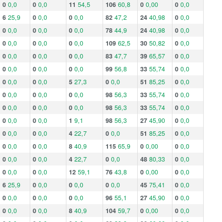
0
0,0
0
0,0
11
54,5
106
60,8
0
0,00
0
0,0
6
25,9
0
0,0
0
0,0
82
47,2
24
40,98
0
0,0
0
0,0
0
0,0
0
0,0
78
44,9
24
40,98
0
0,0
0
0,0
0
0,0
0
0,0
109
62,5
30
50,82
0
0,0
0
0,0
0
0,0
0
0,0
83
47,7
39
65,57
0
0,0
0
0,0
0
0,0
0
0,0
99
56,8
33
55,74
0
0,0
0
0,0
0
0,0
5
27,3
0
0,0
51
85,25
0
0,0
0
0,0
0
0,0
0
0,0
98
56,3
33
55,74
0
0,0
0
0,0
0
0,0
0
0,0
98
56,3
33
55,74
0
0,0
0
0,0
0
0,0
1
9,1
98
56,3
27
45,90
0
0,0
0
0,0
0
0,0
4
22,7
0
0,0
51
85,25
0
0,0
0
0,0
0
0,0
8
40,9
115
65,9
0
0,00
0
0,0
0
0,0
0
0,0
4
22,7
0
0,0
48
80,33
0
0,0
0
0,0
0
0,0
12
59,1
76
43,8
0
0,00
0
0,0
6
25,9
0
0,0
0
0,0
0
0,0
45
75,41
0
0,0
0
0,0
0
0,0
0
0,0
96
55,1
27
45,90
0
0,0
0
0,0
0
0,0
8
40,9
104
59,7
0
0,00
0
0,0