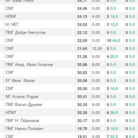
МГ Баба Тонка
24,77
0,00
0
0,0
0
0,0
СМГ
24,46
0,00
0
0,0
0
0,0
НПМГ
24,13
4,00
3
16,0
0
0,0
91 НЕГ
24,02
0,00
2
12,0
0
0,0
ПМГ Добри Чинтулов
22,12
0,00
0
0,0
0
0,0
СМГ
22,05
0,00
10
44,0
0
0,0
СМГ
21,64
12,00
0
0,0
0
0,0
СМГ
21,26
9,00
4
20,0
0
0,0
ПМГ Акад. Иван Гюзелев
20,86
8,00
0
0,0
0
0,0
СМГ
20,82
0,00
0
0,0
0
0,0
ЕГ Иван Вазов
20,56
0,00
0
0,0
0
0,0
СМГ
20,50
0,00
3
16,0
0
0,0
МГ Атанас Радев
20,41
0,00
0
0,0
0
0,0
ПМГ Васил Друмев
20,35
9,00
0
0,0
0
0,0
НПМГ
20,28
5,00
6
28,0
0
0,0
ПМГ Н. Обрешков
20,17
6,00
0
0,0
0
0,0
ПМГ Нанчо Попович
19,70
3,00
3
16,0
0
0,0
СМГ
19,51
0,00
7
32,0
0
0,0