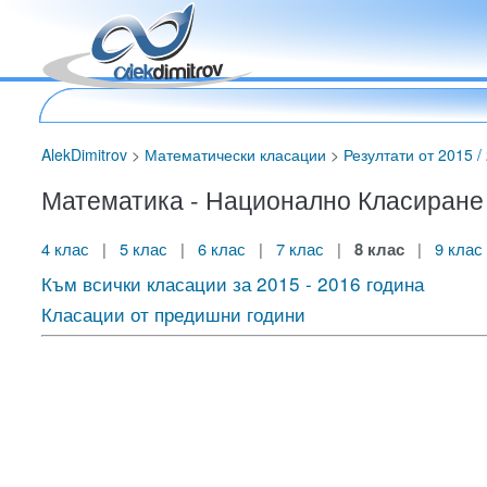
AlekDimitrov
>
Математически класации
>
Резултати от 2015 / 
Математика - Национално Класиране за
4 клас
|
5 клас
|
6 клас
|
7 клас
|
8 клас
|
9 клас
Към всички класации за 2015 - 2016 година
Класации от предишни години