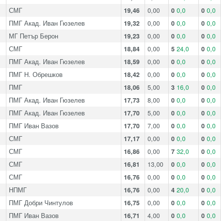
СМГ
19,46
0,00
0
0,0
0
0,0
ПМГ Акад. Иван Гюзелев
19,32
0,00
0
0,0
0
0,0
МГ Петър Берон
19,23
0,00
0
0,0
0
0,0
СМГ
18,84
0,00
5
24,0
0
0,0
ПМГ Акад. Иван Гюзелев
18,59
0,00
0
0,0
0
0,0
ПМГ Н. Обрешков
18,42
0,00
0
0,0
0
0,0
ПМГ
18,06
5,00
3
16,0
0
0,0
ПМГ Акад. Иван Гюзелев
17,73
8,00
0
0,0
0
0,0
ПМГ Акад. Иван Гюзелев
17,70
5,00
0
0,0
0
0,0
ПМГ Иван Вазов
17,70
7,00
0
0,0
0
0,0
СМГ
17,17
0,00
0
0,0
0
0,0
СМГ
16,86
0,00
7
32,0
0
0,0
СМГ
16,81
13,00
0
0,0
0
0,0
СМГ
16,76
0,00
0
0,0
0
0,0
НПМГ
16,76
0,00
4
20,0
0
0,0
ПМГ Добри Чинтулов
16,75
0,00
0
0,0
0
0,0
ПМГ Иван Вазов
16,71
4,00
0
0,0
0
0,0