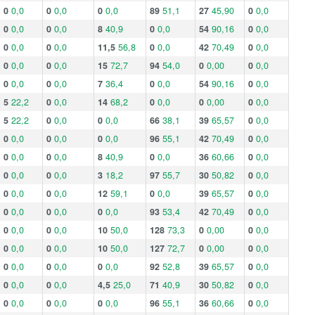
0
0,0
0
0,0
0
0,0
89
51,1
27
45,90
0
0,0
0
0,0
0
0,0
8
40,9
0
0,0
54
90,16
0
0,0
0
0,0
0
0,0
11,5
56,8
0
0,0
42
70,49
0
0,0
0
0,0
0
0,0
15
72,7
94
54,0
0
0,00
0
0,0
0
0,0
0
0,0
7
36,4
0
0,0
54
90,16
0
0,0
5
22,2
0
0,0
14
68,2
0
0,0
0
0,00
0
0,0
5
22,2
0
0,0
0
0,0
66
38,1
39
65,57
0
0,0
0
0,0
0
0,0
0
0,0
96
55,1
42
70,49
0
0,0
0
0,0
0
0,0
8
40,9
0
0,0
36
60,66
0
0,0
0
0,0
0
0,0
3
18,2
97
55,7
30
50,82
0
0,0
0
0,0
0
0,0
12
59,1
0
0,0
39
65,57
0
0,0
0
0,0
0
0,0
0
0,0
93
53,4
42
70,49
0
0,0
0
0,0
0
0,0
10
50,0
128
73,3
0
0,00
0
0,0
0
0,0
0
0,0
10
50,0
127
72,7
0
0,00
0
0,0
0
0,0
0
0,0
0
0,0
92
52,8
39
65,57
0
0,0
0
0,0
0
0,0
4,5
25,0
71
40,9
30
50,82
0
0,0
0
0,0
0
0,0
0
0,0
96
55,1
36
60,66
0
0,0