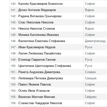
140 -
Калоян Красимиров Божилски
София
141 -
Дочко Антонов Маджаров
Варна
142 -
Радина Витанова Грънчарова
София
143 -
Спас Николаев Николов
София
144 -
Никола Николов Стоянов
Варна
145 -
Моника Калоянова Иванова
София
146 -
Валентина Емилова Стефанова
Димитровград
147 -
Иван Красимиров Недков
Русе
148 -
Лилия Любенова Панайотова
София
149 -
Елиязар Гаврилов Ганчев
Русе
150 -
Цветелина Цветозарова Стефанова
Русе
151 -
Ренета Андонова Димитрова
Сливен
152 -
Любомира Петкова Димитрова
Свищов
153 -
Павел Якимов Павлов
София
154 -
Огнян Ивов Атанасов
София
155 -
Венелин Милчев Минчев
Габрово
156 -
Станислав Чавдаров Николов
София