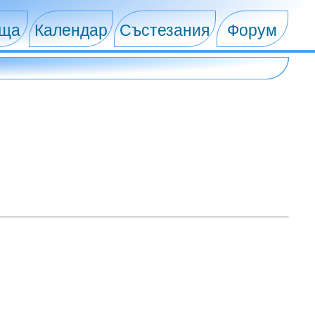
ища
Календар
Състезания
Форум