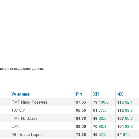
ициално подадени данни.
Училище
Р 1
ХП
ЧХ
ПМГ Иван Гюзелев
97,35
79
100,0
115
92,1
107 ОУ
96,56
61
77,5
112
89,7
ПМГ И. Вазов
84,78
49
62,5
107
85,7
СМГ
89,06
70
88,8
104
83,3
МГ Петър Берон
73,35
45
57,5
84
67,5