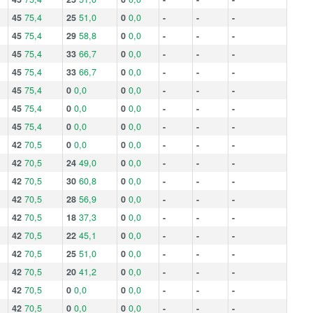
45
75,4
25
51,0
0
0,0
-
-
-
45
75,4
29
58,8
0
0,0
-
-
-
45
75,4
33
66,7
0
0,0
-
-
-
45
75,4
33
66,7
0
0,0
-
-
-
45
75,4
0
0,0
0
0,0
-
-
-
45
75,4
0
0,0
0
0,0
-
-
-
45
75,4
0
0,0
0
0,0
-
-
-
42
70,5
0
0,0
0
0,0
-
-
-
42
70,5
24
49,0
0
0,0
-
-
-
42
70,5
30
60,8
0
0,0
-
-
-
42
70,5
28
56,9
0
0,0
-
-
-
42
70,5
18
37,3
0
0,0
-
-
-
42
70,5
22
45,1
0
0,0
-
-
-
42
70,5
25
51,0
0
0,0
-
-
-
42
70,5
20
41,2
0
0,0
-
-
-
42
70,5
0
0,0
0
0,0
-
-
-
42
70,5
0
0,0
0
0,0
-
-
-