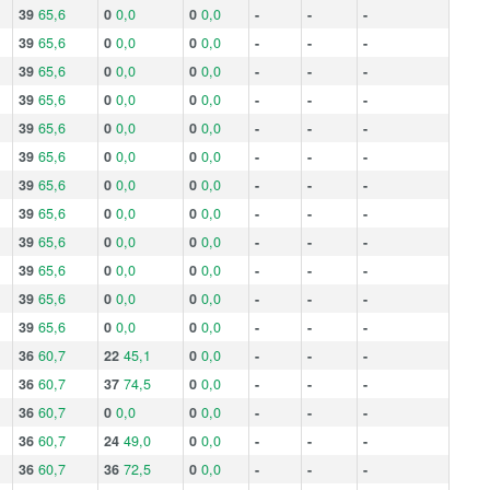
39
65,6
0
0,0
0
0,0
-
-
-
39
65,6
0
0,0
0
0,0
-
-
-
39
65,6
0
0,0
0
0,0
-
-
-
39
65,6
0
0,0
0
0,0
-
-
-
39
65,6
0
0,0
0
0,0
-
-
-
39
65,6
0
0,0
0
0,0
-
-
-
39
65,6
0
0,0
0
0,0
-
-
-
39
65,6
0
0,0
0
0,0
-
-
-
39
65,6
0
0,0
0
0,0
-
-
-
39
65,6
0
0,0
0
0,0
-
-
-
39
65,6
0
0,0
0
0,0
-
-
-
39
65,6
0
0,0
0
0,0
-
-
-
36
60,7
22
45,1
0
0,0
-
-
-
36
60,7
37
74,5
0
0,0
-
-
-
36
60,7
0
0,0
0
0,0
-
-
-
36
60,7
24
49,0
0
0,0
-
-
-
36
60,7
36
72,5
0
0,0
-
-
-