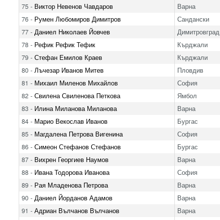
75 -
Виктор Невенов Чавдаров
Варна
76 -
Румен Любомиров Димитров
Сандански
77 -
Даниел Николаев Йовчев
Димитровград
78 -
Рефик Рефик Тефик
Кърджали
79 -
Стефан Емилов Краев
Кърджали
80 -
Лъчезар Иванов Митев
Пловдив
81 -
Михаил Миленов Михайлов
София
82 -
Свилена Свиленова Петкова
Ямбол
83 -
Илина Миланова Миланова
Варна
84 -
Марио Векослав Иванов
Бургас
85 -
Магдалена Петрова Вигенина
София
86 -
Симеон Стефанов Стефанов
Бургас
87 -
Вихрен Георгиев Наумов
Варна
88 -
Ивана Тодорова Иванова
София
89 -
Рая Младенова Петрова
Варна
90 -
Даниел Йорданов Адамов
Варна
91 -
Адриан Вълчанов Вълчанов
Варна