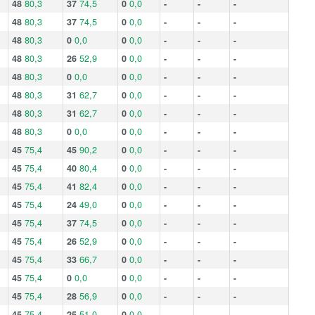
48
80,3
37
74,5
0
0,0
-
-
-
48
80,3
37
74,5
0
0,0
-
-
-
48
80,3
0
0,0
0
0,0
-
-
-
48
80,3
26
52,9
0
0,0
-
-
-
48
80,3
0
0,0
0
0,0
-
-
-
48
80,3
31
62,7
0
0,0
-
-
-
48
80,3
31
62,7
0
0,0
-
-
-
48
80,3
0
0,0
0
0,0
-
-
-
45
75,4
45
90,2
0
0,0
-
-
-
45
75,4
40
80,4
0
0,0
-
-
-
45
75,4
41
82,4
0
0,0
-
-
-
45
75,4
24
49,0
0
0,0
-
-
-
45
75,4
37
74,5
0
0,0
-
-
-
45
75,4
26
52,9
0
0,0
-
-
-
45
75,4
33
66,7
0
0,0
-
-
-
45
75,4
0
0,0
0
0,0
-
-
-
45
75,4
28
56,9
0
0,0
-
-
-
45
75,4
25
51,0
0
0,0
-
-
-