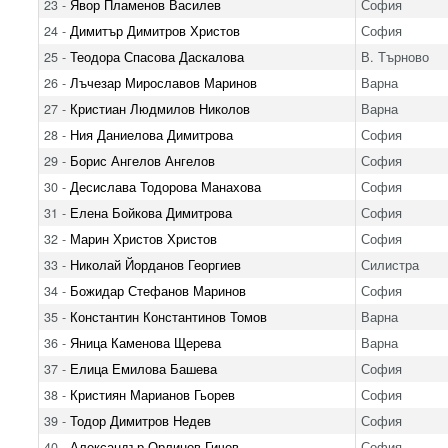
23 -
Явор Пламенов Василев
София
24 -
Димитър Димитров Христов
София
25 -
Теодора Спасова Даскалова
В. Търново
26 -
Лъчезар Мирославов Маринов
Варна
27 -
Кристиан Людмилов Николов
Варна
28 -
Ния Даниелова Димитрова
София
29 -
Борис Ангелов Ангелов
София
30 -
Десислава Тодорова Манахова
София
31 -
Елена Бойкова Димитрова
София
32 -
Марин Христов Христов
София
33 -
Николай Йорданов Георгиев
Силистра
34 -
Божидар Стефанов Маринов
София
35 -
Константин Константинов Томов
Варна
36 -
Яница Каменова Щерева
Варна
37 -
Елица Емилова Башева
София
38 -
Кристиян Марианов Гьорев
София
39 -
Тодор Димитров Недев
София
40 -
Александър Орлинов Гичев
София