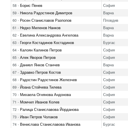
58 -
Борис Пенев
София
59 -
Никола Радостинов Димитров
Варна
60 -
Росен Станиславов Разпопов
Пловдив
61 -
Недко Миленов Нанков
Варна
62 -
Евелина Александрова Ангелова
Варна
63 -
Георги Костадинов Костадинов
Бургас
64 -
Калоян Калинов Петров
София
65 -
Алек Яворов Петров
София
66 -
Даниел Янков Станчев
Варна
67 -
Здравко Петров Костов
София
68 -
Радостин Радостинов Железчев
София
69 -
Йоана Стойчева Тилева
София
70 -
Михаела Огнянова Андонова
София
71 -
Момчил Иванов Колев
София
72 -
Ралица Станиславова Йорданова
София
73 -
Иван Петров Чолаков
София
74 -
Венислава Станиславова Иванова
Бургас