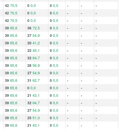
42
70,5
0
0,0
0
0,0
-
-
-
42
70,5
0
0,0
0
0,0
-
-
-
42
70,5
0
0,0
0
0,0
-
-
-
39
65,6
36
72,5
0
0,0
-
-
-
39
65,6
27
54,9
0
0,0
-
-
-
39
65,6
20
41,2
0
0,0
-
-
-
39
65,6
22
45,1
0
0,0
-
-
-
39
65,6
32
64,7
0
0,0
-
-
-
39
65,6
28
56,9
0
0,0
-
-
-
39
65,6
27
54,9
0
0,0
-
-
-
39
65,6
31
62,7
0
0,0
-
-
-
39
65,6
0
0,0
0
0,0
-
-
-
39
65,6
21
43,1
0
0,0
-
-
-
39
65,6
32
64,7
0
0,0
-
-
-
39
65,6
27
54,9
0
0,0
-
-
-
39
65,6
25
51,0
0
0,0
-
-
-
39
65,6
21
43,1
0
0,0
-
-
-