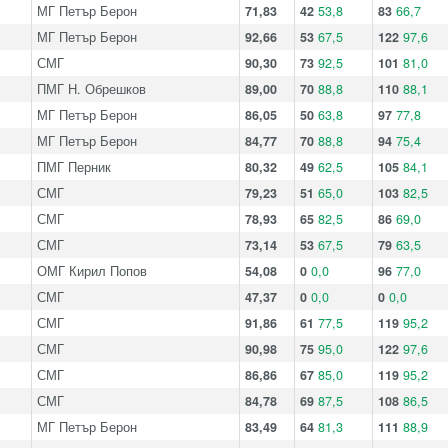
МГ Петър Берон
71,83
42
53,8
83
66,7
МГ Петър Берон
92,66
53
67,5
122
97,6
СМГ
90,30
73
92,5
101
81,0
ПМГ Н. Обрешков
89,00
70
88,8
110
88,1
МГ Петър Берон
86,05
50
63,8
97
77,8
МГ Петър Берон
84,77
70
88,8
94
75,4
ПМГ Перник
80,32
49
62,5
105
84,1
СМГ
79,23
51
65,0
103
82,5
СМГ
78,93
65
82,5
86
69,0
СМГ
73,14
53
67,5
79
63,5
ОМГ Кирил Попов
54,08
0
0,0
96
77,0
СМГ
47,37
0
0,0
0
0,0
СМГ
91,86
61
77,5
119
95,2
СМГ
90,98
75
95,0
122
97,6
СМГ
86,86
67
85,0
119
95,2
СМГ
84,78
69
87,5
108
86,5
МГ Петър Берон
83,49
64
81,3
111
88,9