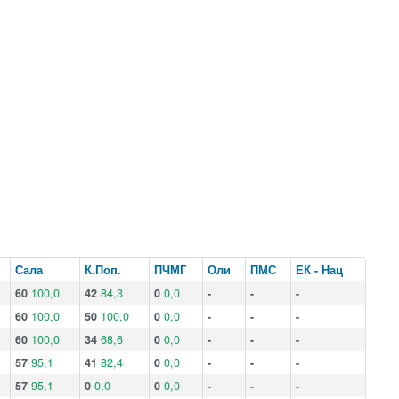
Сала
К.Поп.
ПЧМГ
Оли
ПМС
ЕК - Нац
60
100,0
42
84,3
0
0,0
-
-
-
60
100,0
50
100,0
0
0,0
-
-
-
60
100,0
34
68,6
0
0,0
-
-
-
57
95,1
41
82,4
0
0,0
-
-
-
57
95,1
0
0,0
0
0,0
-
-
-