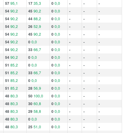
57
95,1
17
35,3
0
0,0
-
-
-
54
90,2
45
90,2
0
0,0
-
-
-
54
90,2
44
88,2
0
0,0
-
-
-
54
90,2
26
52,9
0
0,0
-
-
-
54
90,2
45
90,2
0
0,0
-
-
-
54
90,2
0
0,0
0
0,0
-
-
-
54
90,2
33
66,7
0
0,0
-
-
-
54
90,2
0
0,0
0
0,0
-
-
-
51
85,2
0
0,0
0
0,0
-
-
-
51
85,2
33
66,7
0
0,0
-
-
-
51
85,2
0
0,0
0
0,0
-
-
-
51
85,2
28
56,9
0
0,0
-
-
-
48
80,3
50
100,0
0
0,0
-
-
-
48
80,3
30
60,8
0
0,0
-
-
-
48
80,3
29
58,8
0
0,0
-
-
-
48
80,3
0
0,0
0
0,0
-
-
-
48
80,3
25
51,0
0
0,0
-
-
-