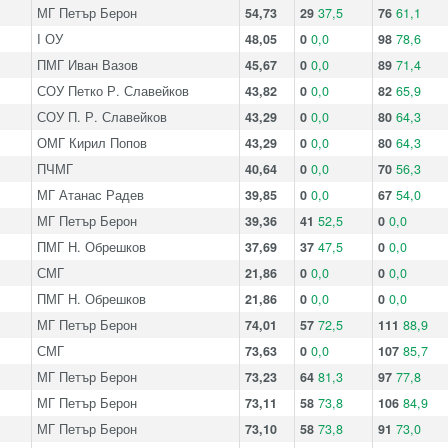
МГ Петър Берон
54,73
29
37,5
76
61,1
I ОУ
48,05
0
0,0
98
78,6
ПМГ Иван Вазов
45,67
0
0,0
89
71,4
СОУ Петко Р. Славейков
43,82
0
0,0
82
65,9
СОУ П. Р. Славейков
43,29
0
0,0
80
64,3
ОМГ Кирил Попов
43,29
0
0,0
80
64,3
ПЧМГ
40,64
0
0,0
70
56,3
МГ Атанас Радев
39,85
0
0,0
67
54,0
МГ Петър Берон
39,36
41
52,5
0
0,0
ПМГ Н. Обрешков
37,69
37
47,5
0
0,0
СМГ
21,86
0
0,0
0
0,0
ПМГ Н. Обрешков
21,86
0
0,0
0
0,0
МГ Петър Берон
74,01
57
72,5
111
88,9
СМГ
73,63
0
0,0
107
85,7
МГ Петър Берон
73,23
64
81,3
97
77,8
МГ Петър Берон
73,11
58
73,8
106
84,9
МГ Петър Берон
73,10
58
73,8
91
73,0