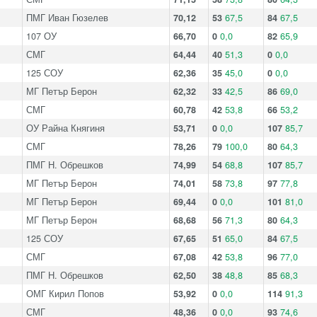
ПМГ Иван Гюзелев
70,12
53
67,5
84
67,5
107 ОУ
66,70
0
0,0
82
65,9
СМГ
64,44
40
51,3
0
0,0
125 СОУ
62,36
35
45,0
0
0,0
МГ Петър Берон
62,32
33
42,5
86
69,0
СМГ
60,78
42
53,8
66
53,2
ОУ Райна Княгиня
53,71
0
0,0
107
85,7
СМГ
78,26
79
100,0
80
64,3
ПМГ Н. Обрешков
74,99
54
68,8
107
85,7
МГ Петър Берон
74,01
58
73,8
97
77,8
МГ Петър Берон
69,44
0
0,0
101
81,0
МГ Петър Берон
68,68
56
71,3
80
64,3
125 СОУ
67,65
51
65,0
84
67,5
СМГ
67,08
42
53,8
96
77,0
ПМГ Н. Обрешков
62,50
38
48,8
85
68,3
ОМГ Кирил Попов
53,92
0
0,0
114
91,3
СМГ
48,36
0
0,0
93
74,6