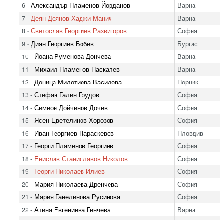
6 -
Александър Пламенов Йорданов
Варна
7 -
Деян Деянов Хаджи-Манич
Варна
8 -
Светослав Георгиев Развигоров
София
9 -
Диян Георгиев Бобев
Бургас
10 -
Йоана Руменова Дончева
Варна
11 -
Михаил Пламенов Паскалев
Варна
12 -
Деница Милетиева Василева
Перник
13 -
Стефан Галин Грудов
София
14 -
Симеон Дойчинов Дочев
София
15 -
Ясен Цветелинов Хорозов
София
16 -
Иван Георгиев Параскевов
Пловдив
17 -
Георги Пламенов Георгиев
София
18 -
Енислав Станиславов Николов
София
19 -
Георги Николаев Илиев
София
20 -
Мария Николаева Дренчева
София
21 -
Мария Ганелинова Русинова
София
22 -
Атина Евгениева Генчева
Варна