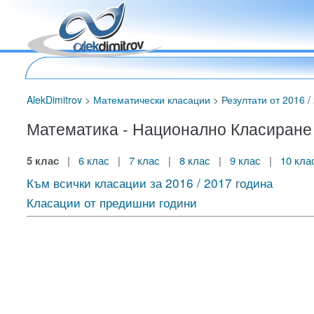
AlekDimitrov
>
Математически класации
>
Резултати от 2016 / 
Математика - Национално Класиране за
5 клас
|
6 клас
|
7 клас
|
8 клас
|
9 клас
|
10 кла
Към всички класации за 2016 / 2017 година
Класации от предишни години