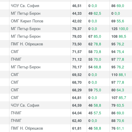
ЧОУ Св. София
46,51
0
0,0
86
69,0
МГ Петър Берон
44,33
49
62,5
0
0,0
ОМГ Кирил Попов
42,02
0
0,0
69
55,6
МГ Петър Берон
79,37
0
0,0
125
100,0
МГ Петър Берон
79,03
67
85,0
108
86,5
ПМГ Н. Обрешков
73,50
62
78,8
95
76,2
СМГ
71,57
58
73,8
94
75,4
ПЧМГ
71,12
55
70,0
97
77,8
МГ Петър Берон
70,17
54
68,8
95
76,2
СМГ
69,52
0
0,0
110
88,1
СМГ
68,70
0
0,0
97
77,8
СМГ
68,29
59
75,0
80
64,3
СМГ
64,81
0
0,0
107
85,7
ЧОУ Св. София
64,59
46
58,8
79
63,5
ПЧМГ
64,04
45
57,5
86
69,0
ПЧМГ
62,40
0
0,0
88
70,6
ПМГ Н. Обрешков
61,81
46
58,8
76
61,1