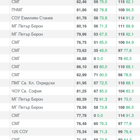
СМГ
82,46
59
75,0
115
92,1
ПЧМГ
81,86
62
78,8
108
86,5
СОУ Емилиян Станев
81,78
58
73,8
114
91,3
МГ Петър Берон
80,16
56
71,3
111
88,9
МГ Петър Берон
79,96
53
67,5
115
92,1
СМГ
76,75
51
65,0
106
84,9
СМГ
73,62
35
45,0
97
77,8
СМГ
46,88
0
0,0
75
60,3
СМГ
86,10
63
80,0
110
88,1
СМГ
82,99
71
90,0
98
78,6
ПМГ Св. Кл. Охридски
81,95
57
72,5
110
88,1
ЧОУ Св. София
81,25
67
85,0
104
83,3
МГ Петър Берон
80,39
72
91,3
91
73,0
МГ Петър Берон
78,56
58
73,8
108
86,5
СМГ
77,78
0
0,0
114
91,3
СМГ
76,48
60
76,3
97
77,8
125 СОУ
75,34
56
71,3
99
79,4
СМГ
71,15
58
73,8
80
64,3