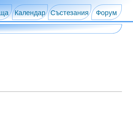
ища
Календар
Състезания
Форум