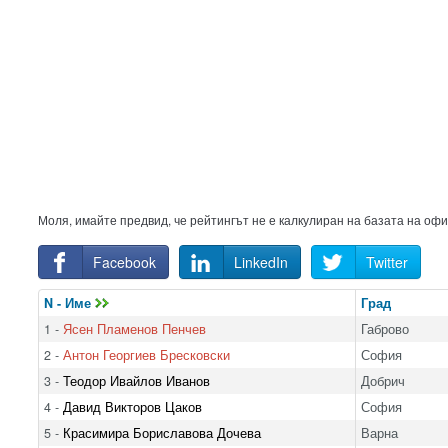
Моля, имайте предвид, че рейтингът не е калкулиран на базата на оф
Facebook
LinkedIn
Twitter
N - Име
Град
1 -
Ясен Пламенов Пенчев
Габрово
2 -
Антон Георгиев Бресковски
София
3 -
Теодор Ивайлов Иванов
Добрич
4 -
Давид Викторов Цаков
София
5 -
Красимира Бориславова Дочева
Варна