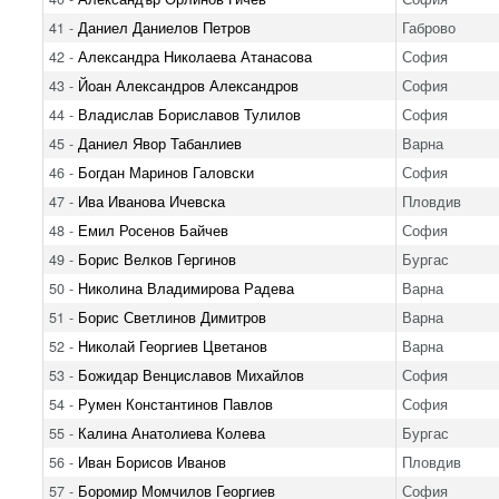
41 -
Даниел Даниелов Петров
Габрово
42 -
Александра Николаева Атанасова
София
43 -
Йоан Александров Александров
София
44 -
Владислав Бориславов Тулилов
София
45 -
Даниел Явор Табанлиев
Варна
46 -
Богдан Маринов Галовски
София
47 -
Ива Иванова Ичевска
Пловдив
48 -
Емил Росенов Байчев
София
49 -
Борис Велков Гергинов
Бургас
50 -
Николина Владимирова Радева
Варна
51 -
Борис Светлинов Димитров
Варна
52 -
Николай Георгиев Цветанов
Варна
53 -
Божидар Венциславов Михайлов
София
54 -
Румен Константинов Павлов
София
55 -
Калина Анатолиева Колева
Бургас
56 -
Иван Борисов Иванов
Пловдив
57 -
Боромир Момчилов Георгиев
София