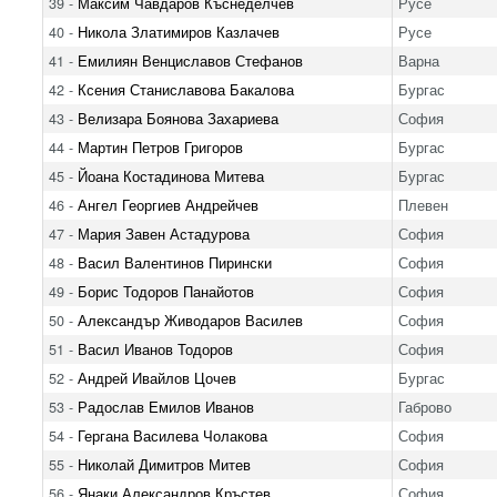
39 -
Максим Чавдаров Къснеделчев
Русе
40 -
Никола Златимиров Казлачев
Русе
41 -
Емилиян Венциславов Стефанов
Варна
42 -
Ксения Станиславова Бакалова
Бургас
43 -
Велизара Боянова Захариева
София
44 -
Мартин Петров Григоров
Бургас
45 -
Йоана Костадинова Митева
Бургас
46 -
Ангел Георгиев Андрейчев
Плевен
47 -
Мария Завен Астадурова
София
48 -
Васил Валентинов Пирински
София
49 -
Борис Тодоров Панайотов
София
50 -
Александър Живодаров Василев
София
51 -
Васил Иванов Тодоров
София
52 -
Андрей Ивайлов Цочев
Бургас
53 -
Радослав Емилов Иванов
Габрово
54 -
Гергана Василева Чолакова
София
55 -
Николай Димитров Митев
София
56 -
Янаки Александров Кръстев
София