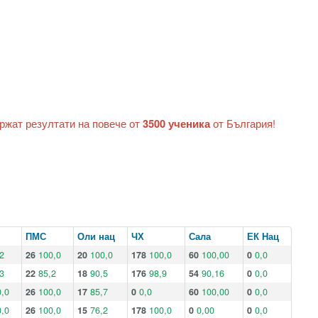
ържат резултати на повече от
3500 ученика
от България!
ПМС
Оли нац
ЧХ
Сала
ЕК Нац
2
26
100,0
20
100,0
178
100,0
60
100,00
0
0,0
3
22
85,2
18
90,5
176
98,9
54
90,16
0
0,0
,0
26
100,0
17
85,7
0
0,0
60
100,00
0
0,0
,0
26
100,0
15
76,2
178
100,0
0
0,00
0
0,0