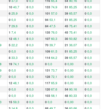
9
37,0
0
0,0
116
65,4
54
90,16
0
0,0
10
40,7
0
0,0
133
74,9
51
85,25
0
0,0
6
25,9
0
0,0
101
57,0
39
65,57
0
0,0
0
0,0
0
0,0
94
53,1
51
85,25
0
0,0
7
29,6
0
0,0
84
47,5
45
75,41
0
0,0
1
7,4
0
0,0
135
76,0
45
75,41
0
0,0
12
48,1
0
0,0
107
60,3
30
50,82
0
0,0
9
5
22,2
0
0,0
70
39,7
21
36,07
0
0,0
0
0,0
0
0,0
109
61,5
51
85,25
0
0,0
8
33,3
0
0,0
114
64,2
39
65,57
0
0,0
8
19
74,1
0
0,0
0
0,0
0
0,00
0
0,0
9
0
0,0
0
0,0
131
73,7
0
0,00
0
0,0
7
0
0,0
0
0,0
128
72,1
0
0,00
0
0,0
12
48,1
0
0,0
117
65,9
0
0,00
0
0,0
0
0,0
0
0,0
120
67,6
54
90,16
0
0,0
0
0,0
0
0,0
103
58,1
48
80,33
0
0,0
3
15
59,3
0
0,0
0
0,0
0
0,00
0
0,0
3
14,8
0
0,0
88
49,7
36
60,66
0
0,0