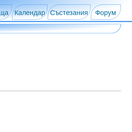
ища
Календар
Състезания
Форум