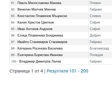
91 -
Павла Милославова Манова
Плевен
92 -
Венелин Милчев Минчев
Габрово
93 -
Константин Пламенов Мъцински
Сливен
94 -
Калин Христов Цветков
София
95 -
Иван Антонов Андонов
София
96 -
Елица Пламенова Бояджиева
Добрич
97 -
Ивайло Станимиров Станимиров
Габрово
98 -
Катерина Росенова Василева
Благоевград
99 -
Екатерина Борисова Иванова
Пловдив
100 -
Владимир Димитров Лалев
Габрово
Страница 1 от 4 |
Резултати 101 - 200