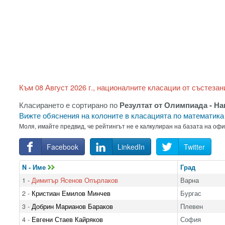
Към 08 Август 2026 г., националните класации от състезан
Класирането е сортирано по
Резултат от Олимпиада - Н
Вижте обяснения на колоните в класацията по математик
Моля, имайте предвид, че рейтингът не е калкулиран на базата на оф
Facebook
LinkedIn
Twitter
N - Име
Град
1 -
Димитър Ясенов Опърлаков
Варна
2 -
Кристиан Емилов Минчев
Бургас
3 -
Добрин Марианов Бараков
Плевен
4 -
Евгени Стаев Кайряков
София