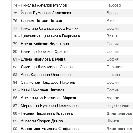
74 -
Николай Ангелов Мъглов
Габрово
75 -
Йоана Руменова Лалковска
Враца
76 -
Даниел Петров Петров
Русе
77 -
Николина Станиславова Роячки
София
78 -
Цветелина Цветанова Георгиева
Враца
79 -
Елена Бойкова Недялкова
София
80 -
Димитър Георгиев Христов
София
81 -
Елена Ивайлова Велева
София
82 -
Димитър Любомиров Спасов
Пловдив
83 -
Анна Каренинна Ованнисян
Плевен
84 -
Станислав Чавдаров Николов
София
85 -
Иван Николаев Николов
София
86 -
Александър Евелинов Марков
Бургас
87 -
Мирослав Руменов Пехливанов
Гоце Делчев
88 -
Недена Николаева Кръстева
Димитровград
89 -
Анатоли Яворов Димов
Шумен
90 -
Валентина Емилова Стефанова
Димитровград