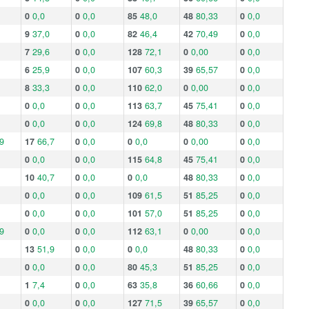
0
0,0
0
0,0
85
48,0
48
80,33
0
0,0
9
37,0
0
0,0
82
46,4
42
70,49
0
0,0
7
29,6
0
0,0
128
72,1
0
0,00
0
0,0
6
25,9
0
0,0
107
60,3
39
65,57
0
0,0
8
33,3
0
0,0
110
62,0
0
0,00
0
0,0
0
0,0
0
0,0
113
63,7
45
75,41
0
0,0
0
0,0
0
0,0
124
69,8
48
80,33
0
0,0
9
17
66,7
0
0,0
0
0,0
0
0,00
0
0,0
0
0,0
0
0,0
115
64,8
45
75,41
0
0,0
10
40,7
0
0,0
0
0,0
48
80,33
0
0,0
0
0,0
0
0,0
109
61,5
51
85,25
0
0,0
0
0,0
0
0,0
101
57,0
51
85,25
0
0,0
9
0
0,0
0
0,0
112
63,1
0
0,00
0
0,0
13
51,9
0
0,0
0
0,0
48
80,33
0
0,0
0
0,0
0
0,0
80
45,3
51
85,25
0
0,0
1
7,4
0
0,0
63
35,8
36
60,66
0
0,0
0
0,0
0
0,0
127
71,5
39
65,57
0
0,0