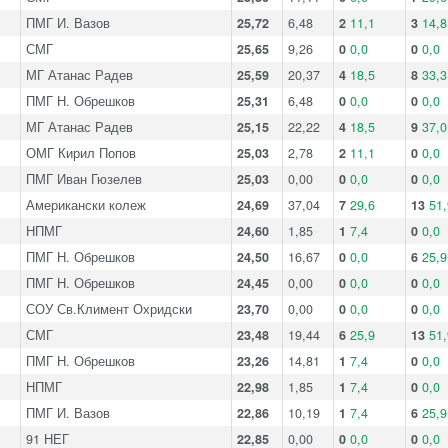
ПМГ И. Вазов
25,72
6,48
2
11,1
3
14,8
СМГ
25,65
9,26
0
0,0
0
0,0
МГ Атанас Радев
25,59
20,37
4
18,5
8
33,3
ПМГ Н. Обрешков
25,31
6,48
0
0,0
0
0,0
МГ Атанас Радев
25,15
22,22
4
18,5
9
37,0
ОМГ Кирил Попов
25,03
2,78
2
11,1
0
0,0
ПМГ Иван Гюзелев
25,03
0,00
0
0,0
0
0,0
Американски колеж
24,69
37,04
7
29,6
13
51,
НПМГ
24,60
1,85
1
7,4
0
0,0
ПМГ Н. Обрешков
24,50
16,67
0
0,0
6
25,9
ПМГ Н. Обрешков
24,45
0,00
0
0,0
0
0,0
СОУ Св.Климент Охридски
23,70
0,00
0
0,0
0
0,0
СМГ
23,48
19,44
6
25,9
13
51,
ПМГ Н. Обрешков
23,26
14,81
1
7,4
0
0,0
НПМГ
22,98
1,85
1
7,4
0
0,0
ПМГ И. Вазов
22,86
10,19
1
7,4
6
25,9
91 НЕГ
22,85
0,00
0
0,0
0
0,0