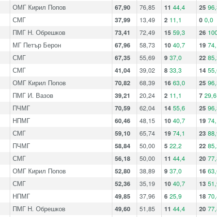
ОМГ Кирил Попов
67,90
76,85
11
44,4
25
96,
СМГ
37,99
13,49
2
11,1
0
0,0
ПМГ Н. Обрешков
73,41
72,49
15
59,3
26
100
МГ Петър Берон
67,96
58,73
10
40,7
19
74,
СМГ
67,35
55,69
9
37,0
22
85,
СМГ
41,04
39,02
8
33,3
14
55,
ОМГ Кирил Попов
70,82
68,39
16
63,0
25
96,
ПМГ И. Вазов
39,21
20,24
2
11,1
7
29,6
ПЧМГ
70,59
62,04
14
55,6
25
96,
НПМГ
60,46
48,15
10
40,7
19
74,
СМГ
59,10
65,74
19
74,1
23
88,
ПЧМГ
58,84
50,00
5
22,2
22
85,
СМГ
56,18
50,00
11
44,4
20
77,
ОМГ Кирил Попов
52,80
38,89
9
37,0
16
63,
СМГ
52,36
35,19
10
40,7
13
51,
НПМГ
49,85
37,96
6
25,9
18
70,
ПМГ Н. Обрешков
49,60
51,85
11
44,4
20
77,