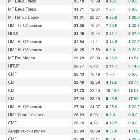
МГ Баба Тонка
35,18
13,89
4
18,5
0
0,0
МГ Баба Тонка
34,71
12,04
1
7,4
0
0,0
МГ Петър Берон
34,01
20,37
6
25,9
7
29,6
ПМГ Н. Обрешков
33,55
15,74
7
29,6
8
33,3
НПМГ
33,45
19,44
2
11,1
9
37,0
ПМГ Н. Обрешков
32,64
11,11
3
14,8
5
22,2
ПМГ Н. Обрешков
30,25
17,59
0
0,0
5
22,2
МГ Гео Милев
29,29
25,00
6
25,9
13
51,
НПМГ
28,77
6,48
2
11,1
3
14,8
СМГ
28,43
10,19
1
7,4
0
0,0
СМГ
28,40
42,59
4
18,5
20
77,
СМГ
27,72
23,15
10
40,7
13
51,
СМГ
27,44
23,15
6
25,9
17
66,
ПМГ Н. Обрешков
27,04
24,07
6
25,9
5
22,2
ПМГ Иван Гюзелев
26,29
0,00
0
0,0
0
0,0
СМГ
26,16
4,63
4
18,5
0
0,0
Американски колеж
25,93
38,89
9
37,0
15
59,
СМГ
25,80
11,11
0
0,0
7
29,6