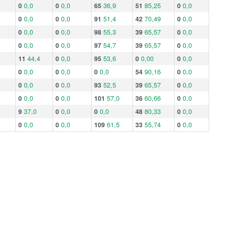
0
0,0
0
0,0
65
36,9
51
85,25
0
0,0
0
0,0
0
0,0
91
51,4
42
70,49
0
0,0
0
0,0
0
0,0
98
55,3
39
65,57
0
0,0
0
0,0
0
0,0
97
54,7
39
65,57
0
0,0
11
44,4
0
0,0
95
53,6
0
0,00
0
0,0
0
0,0
0
0,0
0
0,0
54
90,16
0
0,0
0
0,0
0
0,0
93
52,5
39
65,57
0
0,0
0
0,0
0
0,0
101
57,0
36
60,66
0
0,0
9
37,0
0
0,0
0
0,0
48
80,33
0
0,0
0
0,0
0
0,0
109
61,5
33
55,74
0
0,0