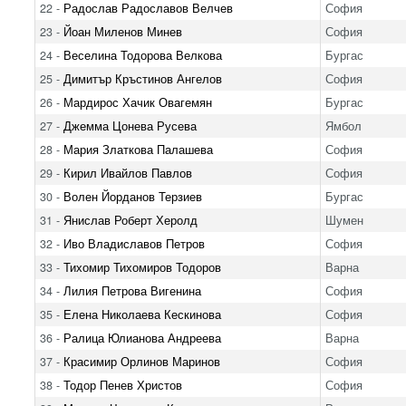
22 -
Радослав Радославов Велчев
София
23 -
Йоан Миленов Минев
София
24 -
Веселина Тодорова Велкова
Бургас
25 -
Димитър Кръстинов Ангелов
София
26 -
Мардирос Хачик Овагемян
Бургас
27 -
Джемма Цонева Русева
Ямбол
28 -
Мария Златкова Палашева
София
29 -
Кирил Ивайлов Павлов
София
30 -
Волен Йорданов Терзиев
Бургас
31 -
Янислав Роберт Херолд
Шумен
32 -
Иво Владиславов Петров
София
33 -
Тихомир Тихомиров Тодоров
Варна
34 -
Лилия Петрова Вигенина
София
35 -
Елена Николаева Кескинова
София
36 -
Ралица Юлианова Андреева
Варна
37 -
Красимир Орлинов Маринов
София
38 -
Тодор Пенев Христов
София