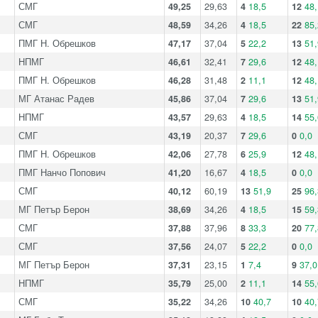
СМГ
49,25
29,63
4
18,5
12
48,
СМГ
48,59
34,26
4
18,5
22
85,
ПМГ Н. Обрешков
47,17
37,04
5
22,2
13
51,
НПМГ
46,61
32,41
7
29,6
12
48,
ПМГ Н. Обрешков
46,28
31,48
2
11,1
12
48,
МГ Атанас Радев
45,86
37,04
7
29,6
13
51,
НПМГ
43,57
29,63
4
18,5
14
55,
СМГ
43,19
20,37
7
29,6
0
0,0
ПМГ Н. Обрешков
42,06
27,78
6
25,9
12
48,
ПМГ Нанчо Попович
41,20
16,67
4
18,5
0
0,0
СМГ
40,12
60,19
13
51,9
25
96,
МГ Петър Берон
38,69
34,26
4
18,5
15
59,
СМГ
37,88
37,96
8
33,3
20
77,
СМГ
37,56
24,07
5
22,2
0
0,0
МГ Петър Берон
37,31
23,15
1
7,4
9
37,0
НПМГ
35,79
25,00
2
11,1
14
55,
СМГ
35,22
34,26
10
40,7
10
40,