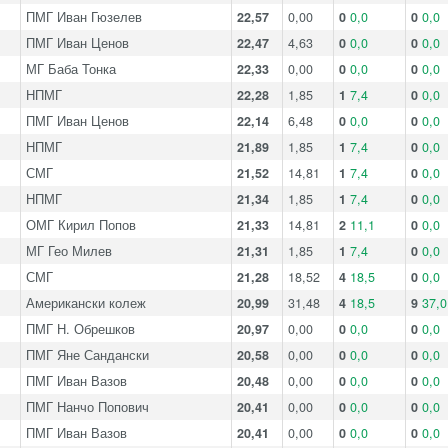
ПМГ Иван Гюзелев
22,57
0,00
0
0,0
0
0,0
ПМГ Иван Ценов
22,47
4,63
0
0,0
0
0,0
МГ Баба Тонка
22,33
0,00
0
0,0
0
0,0
НПМГ
22,28
1,85
1
7,4
0
0,0
ПМГ Иван Ценов
22,14
6,48
0
0,0
0
0,0
НПМГ
21,89
1,85
1
7,4
0
0,0
СМГ
21,52
14,81
1
7,4
0
0,0
НПМГ
21,34
1,85
1
7,4
0
0,0
ОМГ Кирил Попов
21,33
14,81
2
11,1
0
0,0
МГ Гео Милев
21,31
1,85
1
7,4
0
0,0
СМГ
21,28
18,52
4
18,5
0
0,0
Американски колеж
20,99
31,48
4
18,5
9
37,0
ПМГ Н. Обрешков
20,97
0,00
0
0,0
0
0,0
ПМГ Яне Сандански
20,58
0,00
0
0,0
0
0,0
ПМГ Иван Вазов
20,48
0,00
0
0,0
0
0,0
ПМГ Нанчо Попович
20,41
0,00
0
0,0
0
0,0
ПМГ Иван Вазов
20,41
0,00
0
0,0
0
0,0