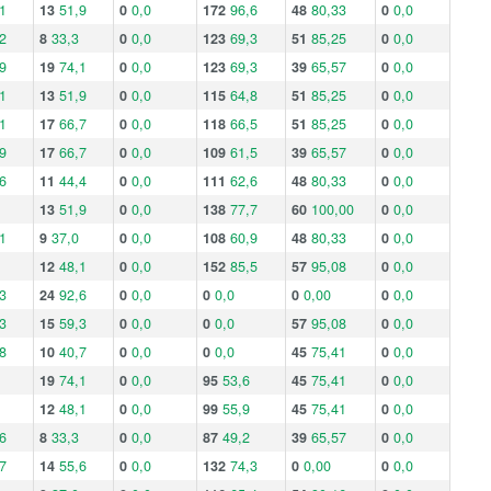
1
13
51,9
0
0,0
172
96,6
48
80,33
0
0,0
2
8
33,3
0
0,0
123
69,3
51
85,25
0
0,0
9
19
74,1
0
0,0
123
69,3
39
65,57
0
0,0
1
13
51,9
0
0,0
115
64,8
51
85,25
0
0,0
1
17
66,7
0
0,0
118
66,5
51
85,25
0
0,0
9
17
66,7
0
0,0
109
61,5
39
65,57
0
0,0
6
11
44,4
0
0,0
111
62,6
48
80,33
0
0,0
13
51,9
0
0,0
138
77,7
60
100,00
0
0,0
1
9
37,0
0
0,0
108
60,9
48
80,33
0
0,0
12
48,1
0
0,0
152
85,5
57
95,08
0
0,0
3
24
92,6
0
0,0
0
0,0
0
0,00
0
0,0
3
15
59,3
0
0,0
0
0,0
57
95,08
0
0,0
8
10
40,7
0
0,0
0
0,0
45
75,41
0
0,0
19
74,1
0
0,0
95
53,6
45
75,41
0
0,0
12
48,1
0
0,0
99
55,9
45
75,41
0
0,0
6
8
33,3
0
0,0
87
49,2
39
65,57
0
0,0
7
14
55,6
0
0,0
132
74,3
0
0,00
0
0,0