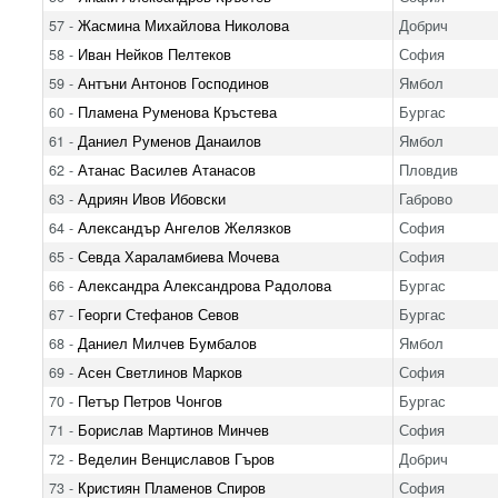
57 -
Жасмина Михайлова Николова
Добрич
58 -
Иван Нейков Пелтеков
София
59 -
Антъни Антонов Господинов
Ямбол
60 -
Пламена Руменова Кръстева
Бургас
61 -
Даниел Руменов Данаилов
Ямбол
62 -
Атанас Василев Атанасов
Пловдив
63 -
Адриян Ивов Ибовски
Габрово
64 -
Александър Ангелов Желязков
София
65 -
Севда Хараламбиева Мочева
София
66 -
Александра Александрова Радолова
Бургас
67 -
Георги Стефанов Севов
Бургас
68 -
Даниел Милчев Бумбалов
Ямбол
69 -
Асен Светлинов Марков
София
70 -
Петър Петров Чонгов
Бургас
71 -
Борислав Мартинов Минчев
София
72 -
Веделин Венциславов Гъров
Добрич
73 -
Кристиян Пламенов Спиров
София