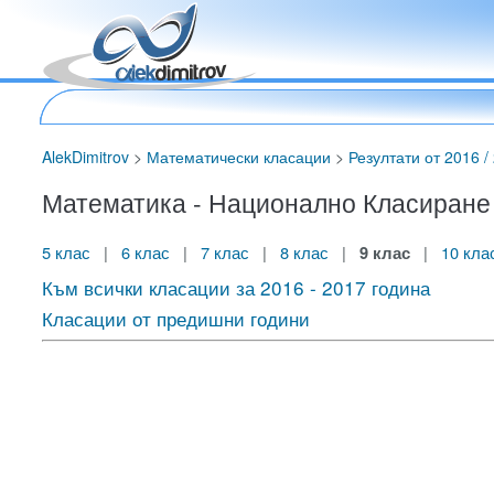
AlekDimitrov
>
Математически класации
>
Резултати от 2016 / 
Математика - Национално Класиране за
5 клас
|
6 клас
|
7 клас
|
8 клас
|
9 клас
|
10 кла
Към всички класации за 2016 - 2017 година
Класации от предишни години