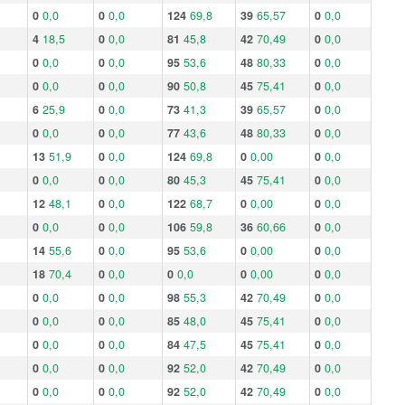
0
0,0
0
0,0
124
69,8
39
65,57
0
0,0
4
18,5
0
0,0
81
45,8
42
70,49
0
0,0
0
0,0
0
0,0
95
53,6
48
80,33
0
0,0
0
0,0
0
0,0
90
50,8
45
75,41
0
0,0
6
25,9
0
0,0
73
41,3
39
65,57
0
0,0
0
0,0
0
0,0
77
43,6
48
80,33
0
0,0
13
51,9
0
0,0
124
69,8
0
0,00
0
0,0
0
0,0
0
0,0
80
45,3
45
75,41
0
0,0
12
48,1
0
0,0
122
68,7
0
0,00
0
0,0
0
0,0
0
0,0
106
59,8
36
60,66
0
0,0
14
55,6
0
0,0
95
53,6
0
0,00
0
0,0
18
70,4
0
0,0
0
0,0
0
0,00
0
0,0
0
0,0
0
0,0
98
55,3
42
70,49
0
0,0
0
0,0
0
0,0
85
48,0
45
75,41
0
0,0
0
0,0
0
0,0
84
47,5
45
75,41
0
0,0
0
0,0
0
0,0
92
52,0
42
70,49
0
0,0
0
0,0
0
0,0
92
52,0
42
70,49
0
0,0