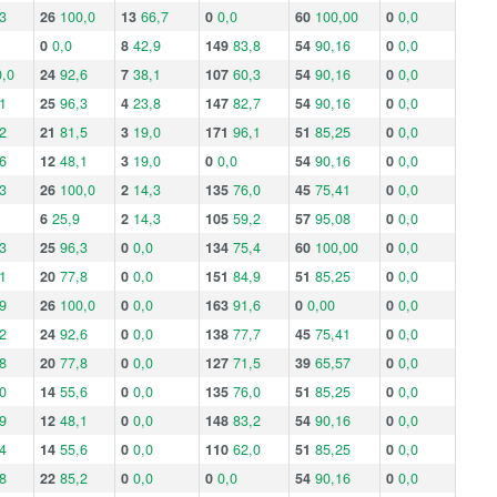
3
26
100,0
13
66,7
0
0,0
60
100,00
0
0,0
0
0,0
8
42,9
149
83,8
54
90,16
0
0,0
,0
24
92,6
7
38,1
107
60,3
54
90,16
0
0,0
1
25
96,3
4
23,8
147
82,7
54
90,16
0
0,0
2
21
81,5
3
19,0
171
96,1
51
85,25
0
0,0
6
12
48,1
3
19,0
0
0,0
54
90,16
0
0,0
3
26
100,0
2
14,3
135
76,0
45
75,41
0
0,0
6
25,9
2
14,3
105
59,2
57
95,08
0
0,0
3
25
96,3
0
0,0
134
75,4
60
100,00
0
0,0
1
20
77,8
0
0,0
151
84,9
51
85,25
0
0,0
9
26
100,0
0
0,0
163
91,6
0
0,00
0
0,0
2
24
92,6
0
0,0
138
77,7
45
75,41
0
0,0
8
20
77,8
0
0,0
127
71,5
39
65,57
0
0,0
0
14
55,6
0
0,0
135
76,0
51
85,25
0
0,0
9
12
48,1
0
0,0
148
83,2
54
90,16
0
0,0
4
14
55,6
0
0,0
110
62,0
51
85,25
0
0,0
8
22
85,2
0
0,0
0
0,0
54
90,16
0
0,0