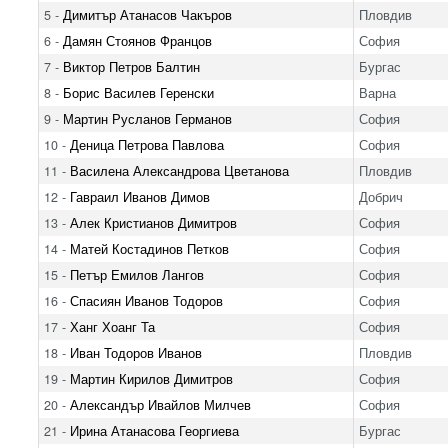
5 -
Димитър Атанасов Чакъров
Пловдив
6 -
Дамян Стоянов Францов
София
7 -
Виктор Петров Балтин
Бургас
8 -
Борис Василев Геренски
Варна
9 -
Мартин Русланов Германов
София
10 -
Деница Петрова Павлова
София
11 -
Василена Александрова Цветанова
Пловдив
12 -
Гавраил Иванов Димов
Добрич
13 -
Алек Кристианов Димитров
София
14 -
Матей Костадинов Петков
София
15 -
Петър Емилов Лангов
София
16 -
Спасиян Иванов Тодоров
София
17 -
Ханг Хоанг Та
София
18 -
Иван Тодоров Иванов
Пловдив
19 -
Мартин Кирилов Димитров
София
20 -
Александър Ивайлов Милчев
София
21 -
Ирина Атанасова Георгиева
Бургас