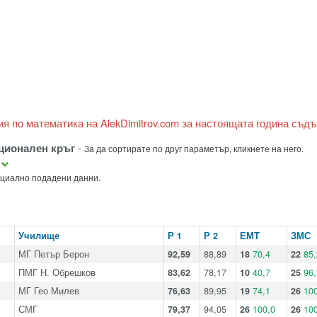
ия по математика на AlekDimitrov.com за настоящата година съд
ационален кръг
-
За да сортирате по друг параметър, кликнете на него.
а
ициално подадени данни.
Училище
Р 1
Р 2
ЕМТ
ЗМС
МГ Петър Берон
92,59
88,89
18
70,4
22
85,
ПМГ Н. Обрешков
83,62
78,17
10
40,7
25
96,
МГ Гео Милев
76,63
89,95
19
74,1
26
100
СМГ
79,37
94,05
26
100,0
26
100