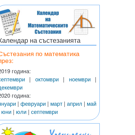
Календар на състезанията
Състезания по математика
през:
2019 година:
септември
|
октомври
|
ноември
|
декември
2020 година:
януари
|
февруари
|
март
|
април
|
май
|
юни
|
юли
|
септември