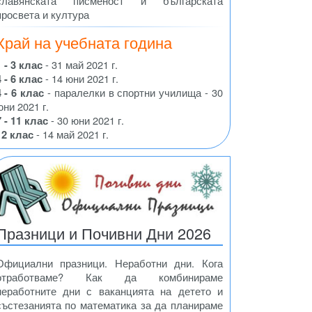
славянската писменост и българската
просвета и култура
Край на учебната година
1 - 3 клас
- 31 май 2021 г.
4 - 6 клас
- 14 юни 2021 г.
4 - 6 клас
- паралелки в спортни училища - 30
юни 2021 г.
7 - 11 клас
- 30 юни 2021 г.
12 клас
- 14 май 2021 г.
Празници и Почивни Дни 2026
Официални празници. Неработни дни. Кога
отработваме? Как да комбинираме
неработните дни с ваканцията на детето и
състезанията по математика за да планираме