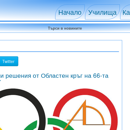
Начало
Училища
Ка
Twitter
 и решения от Областен кръг на 66-та
7