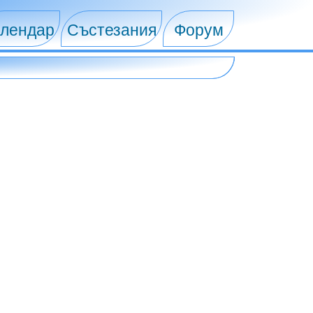
лендар
Състезания
Форум