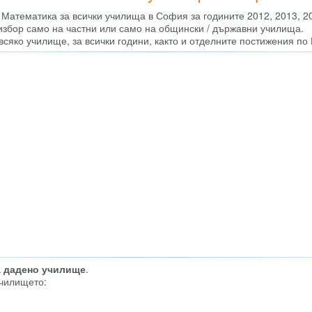
 Математика за всички училища в София за годините 2012, 2013, 20
 избор само на частни или само на общински / държавни училища.
всяко училище, за всички години, както и отделните постижения по
а дадено училище
.
училището: