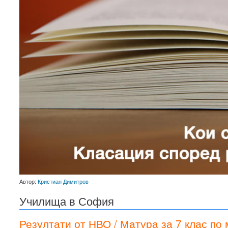
Автор:
Кристиан Димитров
Училища в София
Резултати от НВО / Матура за 7 клас по