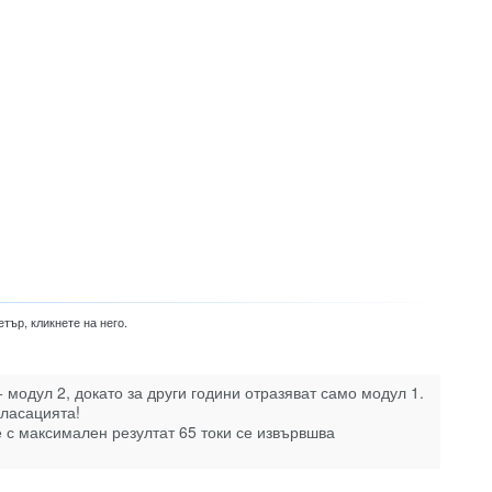
тър, кликнете на него.
 модул 2, докато за други години отразяват само модул 1.
класацията!
е с максимален резултат 65 токи се извървшва