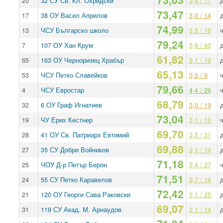
20
32 СУ Св. Кл. Охридски
3,4 / 17
73,47
17
38 ОУ Васил Априлов
3,0 / 14
74,99
13
ЧСУ Българско школо
3,5 / 19
ч
79,24
7
107 ОУ Хан Крум
3,8 / 43
61,82
65
163 ОУ Черноризец Храбър
3,1 / 16
65,13
53
ЧСУ Петко Славейков
3,0 / 9
ч
79,66
4
ЧСУ Евростар
4,4 / 29
ч
68,79
32
6 ОУ Граф Игнатиев
3,0 / 19
73,04
19
ЧУ Ерих Кестнер
3,1 / 10
ч
69,70
28
41 ОУ Св. Патриарх Евтимий
3,5 / 31
69,88
27
35 СУ Добри Войников
3,1 / 14
71,18
25
ЧОУ Д-р Петър Берон
3,4 / 27
ч
71,51
24
55 СУ Петко Каравелов
3,7 / 18
72,42
21
120 ОУ Георги Сава Раковски
3,1 / 25
69,07
31
119 СУ Акад. М. Арнаудов
3,1 / 14