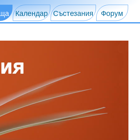
ища
Календар
Състезания
Форум