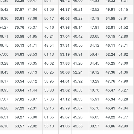
47,85
62,29
69,47
55,11
45,42
46,00
44,83
46,32
48,31
45,42
67,57
74,04
61,09
44,37
46,21
42,52
49,91
51,15
49,36
63,61
77,06
50,17
46,03
48,28
43,78
54,55
53,91
54,27
75,76
75,37
76,16
47,98
48,14
47,81
52,81
51,52
36,71
53,58
61,95
45,21
37,04
40,42
33,65
40,15
42,80
36,75
55,13
61,71
48,54
37,31
40,50
34,12
46,11
48,71
57,00
64,83
68,53
61,13
53,19
49,91
56,47
52,24
51,82
43,28
58,19
70,35
46,02
37,83
41,20
34,45
45,25
48,00
48,43
66,69
73,13
60,25
50,68
52,24
49,12
47,36
51,36
46,17
63,54
68,12
58,95
44,61
45,92
43,29
47,76
47,90
40,95
63,64
71,44
55,83
43,62
46,53
40,70
45,47
45,27
47,07
67,02
76,97
57,06
47,12
48,33
45,91
45,34
48,28
46,28
67,23
72,31
62,16
45,79
45,87
45,70
46,41
47,04
46,31
69,27
76,90
61,65
45,67
45,28
46,05
49,22
47,77
46,10
63,57
72,02
55,13
41,06
43,55
38,57
43,86
42,99