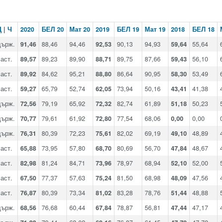
Д
|
Ч
2020
БЕЛ 20
Мат 20
2019
БЕЛ 19
Мат 19
2018
БЕЛ 18
държ.
91,46
88,46
94,46
92,53
90,13
94,93
59,64
55,64
аст.
89,57
89,23
89,90
88,71
89,75
87,66
59,43
56,10
аст.
89,92
84,62
95,21
88,80
86,64
90,95
58,30
53,49
аст.
59,27
65,79
52,74
62,05
73,94
50,16
43,41
41,38
държ.
72,56
79,19
65,92
72,32
82,74
61,89
51,18
50,23
държ.
70,77
79,61
61,92
72,80
77,54
68,06
0,00
0,00
държ.
76,31
80,39
72,23
75,61
82,02
69,19
49,10
48,89
аст.
65,88
73,95
57,80
68,70
80,69
56,70
47,84
48,67
аст.
82,98
81,24
84,71
73,96
78,97
68,94
52,10
52,00
аст.
67,50
77,37
57,63
75,24
81,50
68,98
48,09
47,56
аст.
76,87
80,39
73,34
81,02
83,28
78,76
51,44
48,88
държ.
68,56
76,68
60,44
67,84
78,87
56,81
47,44
47,17