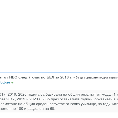
т от НВО след 7 клас по БЕЛ за 2013 г.
-
За да сортирате по друг параме
 София
017, 2019, 2020 година са базирани на общия резултат от модул 1 +
ез 2017, 2019 и 2020 г. и 65 през останалите години, обхванати в 
ресмятане на общия среден резултат за всяко училище, за годинит
ножен по 100 и разделен на 65.