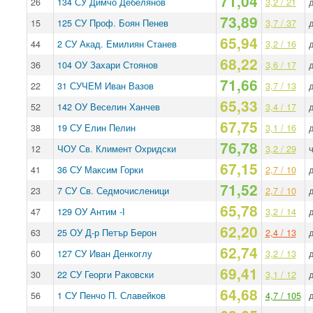
71,04
26
134 СУ Димчо Дебелянов
3,2 / 21
73,89
15
125 СУ Проф. Боян Пенев
3,7 / 37
65,94
44
2 СУ Акад. Емилиян Станев
3,2 / 16
68,22
36
104 ОУ Захари Стоянов
3,6 / 17
71,66
22
31 СУЧЕМ Иван Вазов
3,7 / 13
65,33
52
142 ОУ Веселин Ханчев
3,4 / 17
67,75
38
19 СУ Елин Пелин
3,1 / 16
76,78
12
ЧОУ Св. Климент Охридски
3,2 / 29
ч
67,15
41
36 СУ Максим Горки
2,7 / 10
71,52
23
7 СУ Св. Седмочисленици
2,7 / 10
65,78
47
129 ОУ Антим -І
3,2 / 14
62,20
63
25 ОУ Д-р Петър Берон
2,4 / 13
62,74
60
127 СУ Иван Денкоглу
3,2 / 13
69,41
30
22 СУ Георги Раковски
3,1 / 12
64,68
56
1 СУ Пенчо П. Славейков
4,7 / 105