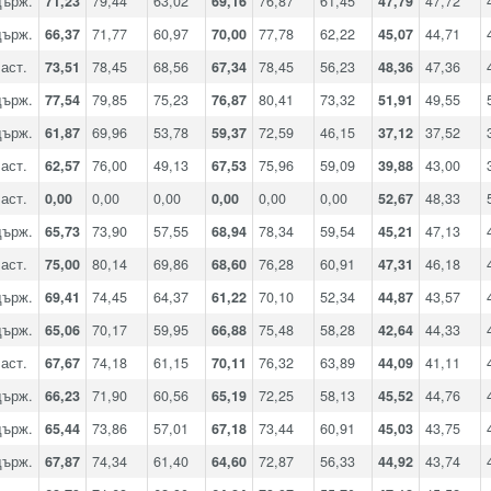
държ.
71,23
79,44
63,02
69,16
76,87
61,45
47,79
47,72
държ.
66,37
71,77
60,97
70,00
77,78
62,22
45,07
44,71
аст.
73,51
78,45
68,56
67,34
78,45
56,23
48,36
47,36
държ.
77,54
79,85
75,23
76,87
80,41
73,32
51,91
49,55
държ.
61,87
69,96
53,78
59,37
72,59
46,15
37,12
37,52
аст.
62,57
76,00
49,13
67,53
75,96
59,09
39,88
43,00
аст.
0,00
0,00
0,00
0,00
0,00
0,00
52,67
48,33
държ.
65,73
73,90
57,55
68,94
78,34
59,54
45,21
47,13
аст.
75,00
80,14
69,86
68,60
76,28
60,91
47,31
46,18
държ.
69,41
74,45
64,37
61,22
70,10
52,34
44,87
43,57
държ.
65,06
70,17
59,95
66,88
75,48
58,28
42,64
44,33
аст.
67,67
74,18
61,15
70,11
76,32
63,89
44,09
41,11
държ.
66,23
71,90
60,56
65,19
72,25
58,13
45,52
44,76
държ.
65,44
73,86
57,01
67,18
73,44
60,91
45,03
43,75
държ.
67,87
74,34
61,40
64,60
72,87
56,33
44,92
43,74