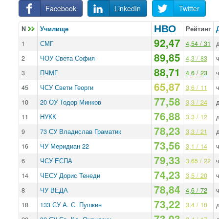
Facebook
LinkedIn
Twitter
НВО
N
Училище
Рейтинг
92,47
1
СМГ
4,54 / 31
89,85
2
ЧОУ Света София
4,3 / 83
ч
88,71
3
ПЧМГ
4,6 / 23
ч
65,87
45
ЧСУ Свети Георги
3,6 / 11
ч
77,58
10
20 ОУ Тодор Минков
3,3 / 24
76,88
11
НУКК
3,3 / 12
78,23
9
73 СУ Владислав Граматик
3,3 / 21
73,56
16
ЧУ Меридиан 22
3,1 / 14
ч
79,33
6
ЧСУ ЕСПА
3,65 / 22
ч
74,23
14
ЧЕСУ Дорис Тенеди
3,5 / 20
ч
78,84
8
ЧУ ВЕДА
4,6 / 72
ч
73,22
18
133 СУ А. С. Пушкин
3,4 / 10
73,03