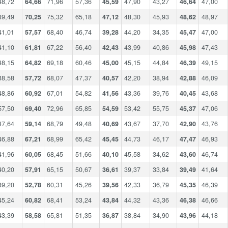
48,72
64,66
71,96
57,36
45,59
47,90
43,27
46,64
47,00
49,49
70,25
75,32
65,18
47,12
48,30
45,93
48,62
48,97
41,01
57,57
68,40
46,74
39,28
44,20
34,35
45,47
47,00
41,10
61,81
67,22
56,40
42,43
43,99
40,86
45,98
47,43
48,15
64,82
69,18
60,46
45,00
45,15
44,84
46,39
49,15
38,58
57,72
68,07
47,37
40,57
42,20
38,94
42,88
46,09
48,86
60,92
67,01
54,82
41,56
43,36
39,76
40,45
43,68
57,50
69,40
72,96
65,85
54,59
53,42
55,75
45,37
47,06
47,64
59,14
68,79
49,48
40,69
43,67
37,70
42,90
43,76
46,88
67,21
68,99
65,42
45,45
44,73
46,17
47,47
46,93
41,96
60,05
68,45
51,66
40,10
45,58
34,62
43,60
46,74
40,20
57,91
65,15
50,67
36,61
39,37
33,84
39,49
41,64
39,20
52,78
60,31
45,26
39,56
42,33
36,79
45,35
46,39
45,24
60,82
68,41
53,24
43,84
44,32
43,36
46,38
46,66
43,39
58,58
65,81
51,35
36,87
38,84
34,90
43,96
44,18