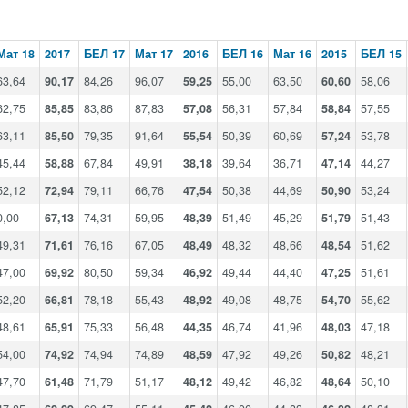
Мат 18
2017
БЕЛ 17
Мат 17
2016
БЕЛ 16
Мат 16
2015
БЕЛ 15
63,64
90,17
84,26
96,07
59,25
55,00
63,50
60,60
58,06
62,75
85,85
83,86
87,83
57,08
56,31
57,84
58,84
57,55
63,11
85,50
79,35
91,64
55,54
50,39
60,69
57,24
53,78
45,44
58,88
67,84
49,91
38,18
39,64
36,71
47,14
44,27
52,12
72,94
79,11
66,76
47,54
50,38
44,69
50,90
53,24
0,00
67,13
74,31
59,95
48,39
51,49
45,29
51,79
51,43
49,31
71,61
76,16
67,05
48,49
48,32
48,66
48,54
51,62
47,00
69,92
80,50
59,34
46,92
49,44
44,40
47,25
51,61
52,20
66,81
78,18
55,43
48,92
49,08
48,75
54,70
55,62
48,61
65,91
75,33
56,48
44,35
46,74
41,96
48,03
47,18
54,00
74,92
74,94
74,89
48,59
47,92
49,26
50,82
48,21
47,70
61,48
71,79
51,17
48,12
49,42
46,82
48,64
50,10