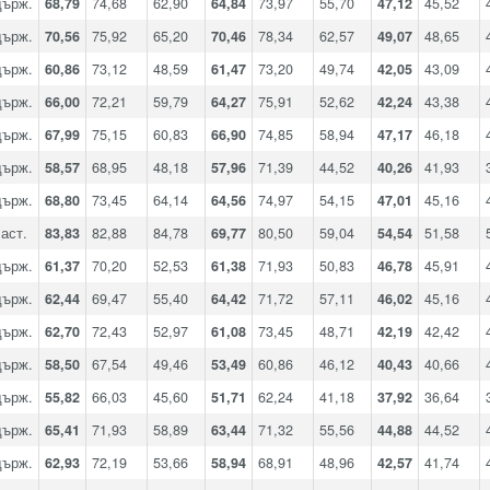
държ.
68,79
74,68
62,90
64,84
73,97
55,70
47,12
45,52
държ.
70,56
75,92
65,20
70,46
78,34
62,57
49,07
48,65
държ.
60,86
73,12
48,59
61,47
73,20
49,74
42,05
43,09
държ.
66,00
72,21
59,79
64,27
75,91
52,62
42,24
43,38
държ.
67,99
75,15
60,83
66,90
74,85
58,94
47,17
46,18
държ.
58,57
68,95
48,18
57,96
71,39
44,52
40,26
41,93
държ.
68,80
73,45
64,14
64,56
74,97
54,15
47,01
45,16
аст.
83,83
82,88
84,78
69,77
80,50
59,04
54,54
51,58
държ.
61,37
70,20
52,53
61,38
71,93
50,83
46,78
45,91
държ.
62,44
69,47
55,40
64,42
71,72
57,11
46,02
45,16
държ.
62,70
72,43
52,97
61,08
73,45
48,71
42,19
42,42
държ.
58,50
67,54
49,46
53,49
60,86
46,12
40,43
40,66
държ.
55,82
66,03
45,60
51,71
62,24
41,18
37,92
36,64
държ.
65,41
71,93
58,89
63,44
71,32
55,56
44,88
44,52
държ.
62,93
72,19
53,66
58,94
68,91
48,96
42,57
41,74