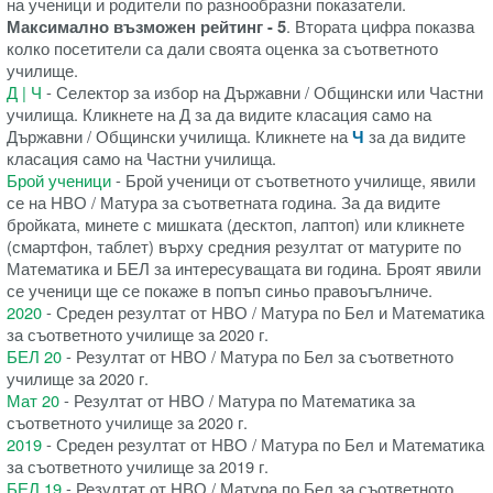
на ученици и родители по разнообразни показатели.
Максимално възможен рейтинг - 5
. Втората цифра показва
колко посетители са дали своята оценка за съответното
училище.
Д | Ч
- Селектор за избор на Държавни / Общински или Частни
училища. Кликнете на Д за да видите класация само на
Държавни / Общински училища. Кликнете на
Ч
за да видите
класация само на Частни училища.
Брой ученици
- Брой ученици от съответното училище, явили
се на НВО / Матура за съответната година. За да видите
бройката, минете с мишката (десктоп, лаптоп) или кликнете
(смартфон, таблет) върху средния резултат от матурите по
Математика и БЕЛ за интересуващата ви година. Броят явили
се ученици ще се покаже в попъп синьо правоъгълниче.
2020
- Среден резултат от НВО / Матура по Бел и Математика
за съответното училище за 2020 г.
БЕЛ 20
- Резултат от НВО / Матура по Бел за съответното
училище за 2020 г.
Мат 20
- Резултат от НВО / Матура по Математика за
съответното училище за 2020 г.
2019
- Среден резултат от НВО / Матура по Бел и Математика
за съответното училище за 2019 г.
БЕЛ 19
- Резултат от НВО / Матура по Бел за съответното