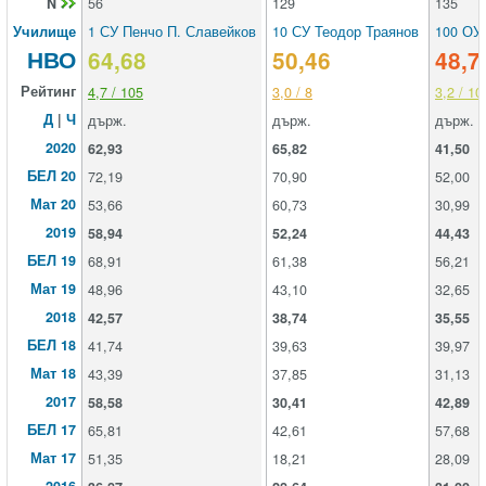
N
56
129
135
Училище
1 СУ Пенчо П. Славейков
10 СУ Теодор Траянов
100 ОУ
НВО
64,68
50,46
48,7
Рейтинг
4,7 / 105
3,0 / 8
3,2 / 10
Д
|
Ч
държ.
държ.
държ.
2020
62,93
65,82
41,50
БЕЛ 20
72,19
70,90
52,00
Мат 20
53,66
60,73
30,99
2019
58,94
52,24
44,43
БЕЛ 19
68,91
61,38
56,21
Мат 19
48,96
43,10
32,65
2018
42,57
38,74
35,55
БЕЛ 18
41,74
39,63
39,97
Мат 18
43,39
37,85
31,13
2017
58,58
30,41
42,89
БЕЛ 17
65,81
42,61
57,68
Мат 17
51,35
18,21
28,09