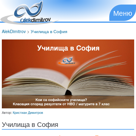
Меню
AlekDimitrov
>
Училища в София
Автор:
Кристиан Димитров
Училища в София