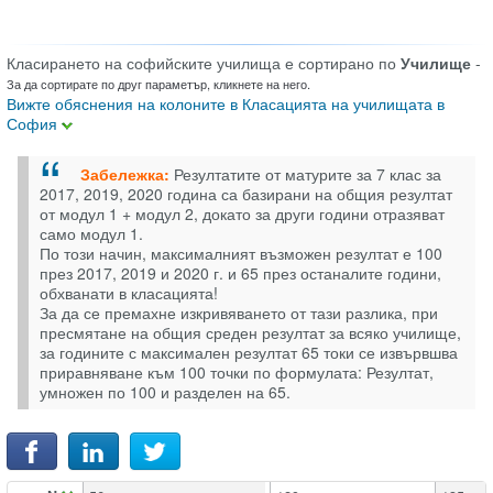
Класирането на софийските училища е сортирано по
Училище
-
За да сортирате по друг параметър, кликнете на него.
Вижте обяснения на колоните в Класацията на училищата в
София
Забележка:
Резултатите от матурите за 7 клас за
2017, 2019, 2020 година са базирани на общия резултат
от модул 1 + модул 2, докато за други години отразяват
само модул 1.
По този начин, максималният възможен резултат е 100
през 2017, 2019 и 2020 г. и 65 през останалите години,
обхванати в класацията!
За да се премахне изкривяването от тази разлика, при
пресмятане на общия среден резултат за всяко училище,
за годините с максимален резултат 65 токи се извървшва
приравняване към 100 точки по формулата: Резултат,
умножен по 100 и разделен на 65.