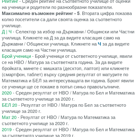
Рейтинг
- Среден рейтинг на съответното училище от оценки
на ученици и родители по разнообразни показатели.
Максимално възможен рейтинг - 5
. Втората цифра показва
колко посетители са дали своята оценка за съответното
училище.
Д | Ч
- Селектор за избор на Държавни / Общински или Частни
училища. Кликнете на Д за да видите класация само на
Държавни / Общински училища. Кликнете на
Ч
за да видите
класация само на Частни училища.
Брой ученици
- Брой ученици от съответното училище, явили
се на НВО / Матура за съответната година. За да видите
бройката, минете с мишката (десктоп, лаптоп) или кликнете
(смартфон, таблет) върху средния резултат от матурите по
Математика и БЕЛ за интересуващата ви година. Броят явили
се ученици ще се покаже в попъп синьо правоъгълниче.
2020
- Среден резултат от НВО / Матура по Бел и Математика
за съответното училище за 2020 г.
БЕЛ 20
- Резултат от НВО / Матура по Бел за съответното
училище за 2020 г.
Мат 20
- Резултат от НВО / Матура по Математика за
съответното училище за 2020 г.
2019
- Среден резултат от НВО / Матура по Бел и Математика
за съответното училище за 2019 г.