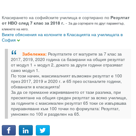
Класирането на софийските училища е сортирано по
Резултат
от НВО след 7 клас за 2018 г.
-
За да сортирате по друг параметър,
кликнете на него.
Вижте обяснения на колоните в Класацията на училищата в
София
Забележка:
Резултатите от матурите за 7 клас за
2017, 2019, 2020 година са базирани на общия резултат
от модул 1 + модул 2, докато за други години отразяват
само модул 1.
По този начин, максималният възможен резултат е 100
през 2017, 2019 и 2020 г. и 65 през останалите години,
обхванати в класацията!
За да се премахне изкривяването от тази разлика, при
пресмятане на общия среден резултат за всяко училище,
за годините с максимален резултат 65 токи се извървшва
приравняване към 100 точки по формулата: Резултат,
умножен по 100 и разделен на 65.