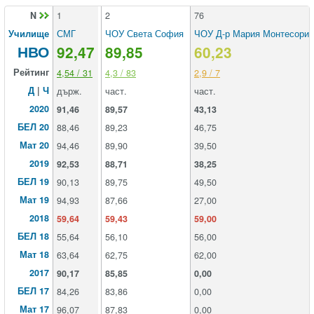
N
1
2
76
Училище
СМГ
ЧОУ Света София
ЧОУ Д-р Мария Монтесори
НВО
92,47
89,85
60,23
Рейтинг
4,54 / 31
4,3 / 83
2,9 / 7
Д
|
Ч
държ.
част.
част.
2020
91,46
89,57
43,13
БЕЛ 20
88,46
89,23
46,75
Мат 20
94,46
89,90
39,50
2019
92,53
88,71
38,25
БЕЛ 19
90,13
89,75
49,50
Мат 19
94,93
87,66
27,00
2018
59,64
59,43
59,00
БЕЛ 18
55,64
56,10
56,00
Мат 18
63,64
62,75
62,00
2017
90,17
85,85
0,00
БЕЛ 17
84,26
83,86
0,00
Мат 17
96,07
87,83
0,00