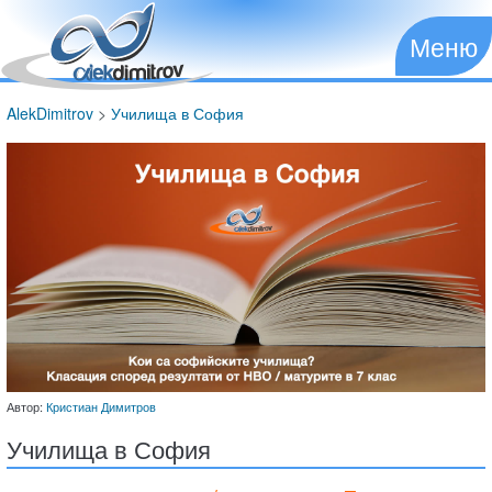
Меню
AlekDimitrov
>
Училища в София
Автор:
Кристиан Димитров
Училища в София