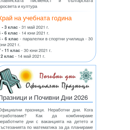
славянската писменост и българската
просвета и култура
Край на учебната година
1 - 3 клас
- 31 май 2021 г.
4 - 6 клас
- 14 юни 2021 г.
4 - 6 клас
- паралелки в спортни училища - 30
юни 2021 г.
7 - 11 клас
- 30 юни 2021 г.
12 клас
- 14 май 2021 г.
Празници и Почивни Дни 2026
Официални празници. Неработни дни. Кога
отработваме? Как да комбинираме
неработните дни с ваканцията на детето и
състезанията по математика за да планираме