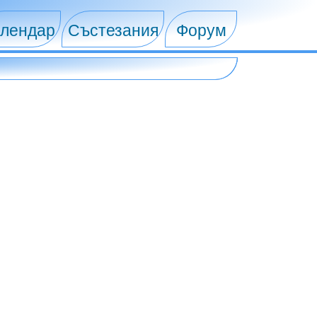
лендар
Състезания
Форум