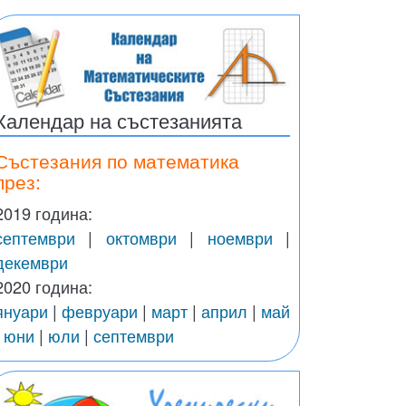
Календар на състезанията
Състезания по математика
през:
2019 година:
септември
|
октомври
|
ноември
|
декември
2020 година:
януари
|
февруари
|
март
|
април
|
май
|
юни
|
юли
|
септември