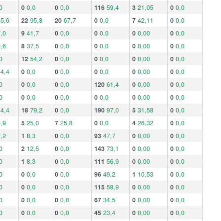
0
0
0,0
0
0,0
116
59,4
3
21,05
0
0,0
5,6
22
95,8
20
67,7
0
0,0
7
42,11
0
0,0
,0
9
41,7
0
0,0
0
0,0
0
0,00
0
0,0
,6
8
37,5
0
0,0
0
0,0
0
0,00
0
0,0
0
12
54,2
0
0,0
0
0,0
0
0,00
0
0,0
4,4
0
0,0
0
0,0
0
0,0
0
0,00
0
0,0
0
0
0,0
0
0,0
120
61,4
0
0,00
0
0,0
0
0
0,0
0
0,0
0
0,0
0
0,00
0
0,0
4,4
18
79,2
0
0,0
190
97,0
5
31,58
0
0,0
,9
5
25,0
7
25,8
0
0,0
4
26,32
0
0,0
,2
1
8,3
0
0,0
93
47,7
0
0,00
0
0,0
0
2
12,5
0
0,0
143
73,1
0
0,00
0
0,0
0
1
8,3
0
0,0
111
56,9
0
0,00
0
0,0
0
0
0,0
0
0,0
96
49,2
1
10,53
0
0,0
0
0
0,0
0
0,0
115
58,9
0
0,00
0
0,0
0
0
0,0
0
0,0
67
34,5
0
0,00
0
0,0
0
0
0,0
0
0,0
45
23,4
0
0,00
0
0,0