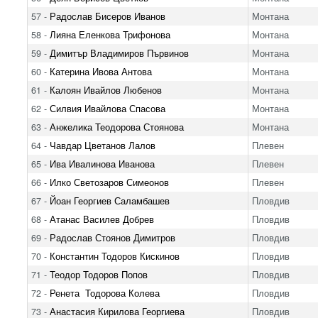
57 -
Радослав Бисеров Иванов
Монтана
58 -
Лияна Еленкова Трифонова
Монтана
59 -
Димитър Владимиров Първинов
Монтана
60 -
Катерина Ивова Антова
Монтана
61 -
Калоян Ивайлов Любенов
Монтана
62 -
Силвия Ивайлова Спасова
Монтана
63 -
Анжелика Теодорова Стоянова
Монтана
64 -
Чавдар Цветанов Лалов
Плевен
65 -
Ива Ивалинова Иванова
Плевен
66 -
Илко Светозаров Симеонов
Плевен
67 -
Йоан Георгиев Саламбашев
Пловдив
68 -
Атанас Василев Добрев
Пловдив
69 -
Радослав Стоянов Димитров
Пловдив
70 -
Константин Тодоров Кискинов
Пловдив
71 -
Теодор Тодоров Попов
Пловдив
72 -
Ренета Тодорова Колева
Пловдив
73 -
Анастасия Кирилова Георгиева
Пловдив