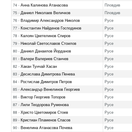
74 -
Анна Калинова Атанасова
Пловдив
75 -
Даниел Николаев Величков
Пловдив
76 -
Владимир Александров Николов
Русе
77 -
Константин Найденов Господинов
Русе
78 -
Калоян Цветелинов Спиров
Русе
79 -
Николай Светославов Стоилов
Русе
80 -
Даниел Данаилов Йорданов
Русе
81 -
Валери Валериев Станчев
Русе
82 -
Хакан Тунчай Хасан
Русе
83 -
Десислава Димитрова Пенева
Русе
84 -
Ростислав Димитров Петров
Русе
85 -
Александър Венелинов Георгиев
Русе
86 -
Виктор Георгиев Топоров
Русе
87 -
Лили Теодорова Руменова
Русе
88 -
Христо Цветомиров Стоев
Русе
89 -
Кристиан Пламенов Спасов
Русе
90 -
Венелина Атанасова Почева
Русе