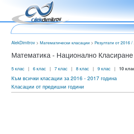
AlekDimitrov
>
Математически класации
>
Резултати от 2016 / 
Математика - Национално Класиране за
5 клас
|
6 клас
|
7 клас
|
8 клас
|
9 клас
|
10 кла
Към всички класации за 2016 - 2017 година
Класации от предишни години