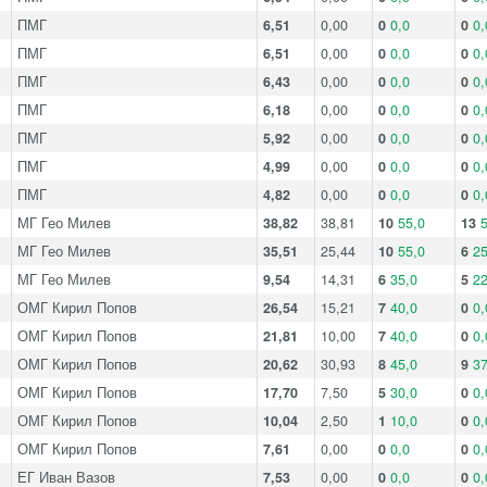
ПМГ
6,51
0,00
0
0,0
0
0,
ПМГ
6,51
0,00
0
0,0
0
0,
ПМГ
6,43
0,00
0
0,0
0
0,
ПМГ
6,18
0,00
0
0,0
0
0,
ПМГ
5,92
0,00
0
0,0
0
0,
ПМГ
4,99
0,00
0
0,0
0
0,
ПМГ
4,82
0,00
0
0,0
0
0,
МГ Гео Милев
38,82
38,81
10
55,0
13
5
МГ Гео Милев
35,51
25,44
10
55,0
6
25
МГ Гео Милев
9,54
14,31
6
35,0
5
22
ОМГ Кирил Попов
26,54
15,21
7
40,0
0
0,
ОМГ Кирил Попов
21,81
10,00
7
40,0
0
0,
ОМГ Кирил Попов
20,62
30,93
8
45,0
9
37
ОМГ Кирил Попов
17,70
7,50
5
30,0
0
0,
ОМГ Кирил Попов
10,04
2,50
1
10,0
0
0,
ОМГ Кирил Попов
7,61
0,00
0
0,0
0
0,
ЕГ Иван Вазов
7,53
0,00
0
0,0
0
0,