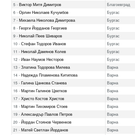
5 -
Виктор Митя Димитров
Благоевград
6 -
Орлин Николаев Кучумбов
Бургас
7 -
Михаела Николова Димитрова
Бургас
8 -
Георги Йорданов Георгиев
Бургас
9 -
Николай Пеев Шиваров
Бургас
10 -
Стефан Тодоров Иванов
Бургас
11 -
Николай Дамянов Колев
Бургас
12 -
Иван Наумов Несторов
Бургас
13 -
Златина Тодорова Милева
Варна
14 -
Надежда Пламенова Китипова
Варна
15 -
Галина Цанкова Станева
Варна
16 -
Мартин Галинов Цветков
Варна
17 -
Христо Костов Христов
Варна
18 -
Мартин Тихомиров Стоев
Варна
19 -
Александър Павлов Петров
Варна
20 -
Йордан Стоянов Червенков
Варна
21 -
Матей Светлан Йорданов
Варна