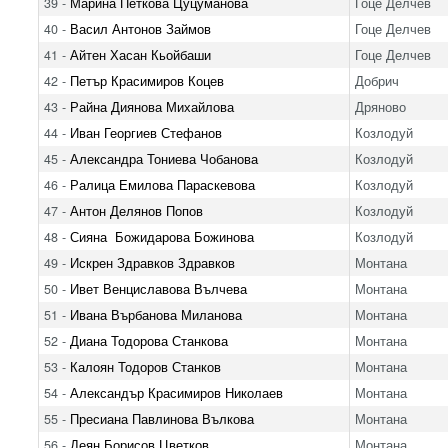
39 -
Марина Петкова Цуцуманова
Гоце Делчев
40 -
Васил Антонов Займов
Гоце Делчев
41 -
Айтен Хасан Кьойбаши
Гоце Делчев
42 -
Петър Красимиров Коцев
Добрич
43 -
Райна Диянова Михайлова
Дряново
44 -
Иван Георгиев Стефанов
Козлодуй
45 -
Александра Тониева Чобанова
Козлодуй
46 -
Ралица Емилова Параскевова
Козлодуй
47 -
Антон Делянов Попов
Козлодуй
48 -
Сияна Божидарова Божинова
Козлодуй
49 -
Искрен Здравков Здравков
Монтана
50 -
Ивет Венциславова Вълчева
Монтана
51 -
Ивана Върбанова Миланова
Монтана
52 -
Диана Тодорова Станкова
Монтана
53 -
Калоян Тодоров Станков
Монтана
54 -
Александър Красимиров Николаев
Монтана
55 -
Пресиана Павлинова Вълкова
Монтана
56 -
Деян Борисов Цветков
Монтана