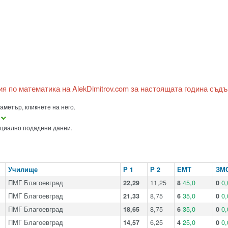
ия по математика на AlekDimitrov.com за настоящата година съд
аметър, кликнете на него.
а
ициално подадени данни.
Училище
Р 1
Р 2
ЕМТ
ЗМ
ПМГ Благоевград
22,29
11,25
8
45,0
0
0,
ПМГ Благоевград
21,33
8,75
6
35,0
0
0,
ПМГ Благоевград
18,65
8,75
6
35,0
0
0,
ПМГ Благоевград
14,57
6,25
4
25,0
0
0,