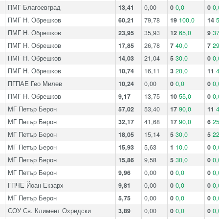
ПМГ Благоевград
13,41
0,00
0
0,0
0
0,
ПМГ Н. Обрешков
60,21
79,78
19
100,0
14
5
ПМГ Н. Обрешков
23,95
35,93
12
65,0
9
37
ПМГ Н. Обрешков
17,85
26,78
7
40,0
7
29
ПМГ Н. Обрешков
14,03
21,04
5
30,0
0
0,
ПМГ Н. Обрешков
10,74
16,11
3
20,0
11
4
ПГПАЕ Гео Милев
10,24
0,00
0
0,0
0
0,
ПМГ Н. Обрешков
9,17
13,75
10
55,0
0
0,
МГ Петър Берон
57,02
53,40
17
90,0
11
4
МГ Петър Берон
32,17
41,68
17
90,0
6
25
МГ Петър Берон
18,05
15,14
5
30,0
5
22
МГ Петър Берон
15,93
5,63
1
10,0
0
0,
МГ Петър Берон
15,86
9,58
5
30,0
0
0,
МГ Петър Берон
9,96
0,00
0
0,0
0
0,
ГПЧЕ Йоан Екзарх
9,81
0,00
0
0,0
0
0,
МГ Петър Берон
5,75
0,00
0
0,0
0
0,
СОУ Св. Климент Охридски
3,89
0,00
0
0,0
0
0,