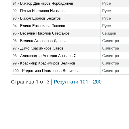
91 -
Виктор Димитров Чорбаджиев
Русе
92 -
Петър Ивелинов Няголов
Русе
93 -
Бирол Еролов Бехатов
Русе
94 -
Елица Евгениева Пашева
Русе
95 -
Веселин Николов Стефанов
Свищов
96 -
Велина Атанасова Данева
Силистра
97 -
Димо Красимиров Савов
Силистра
98 -
Александър Ангелов Ангелов С
Силистра
99 -
Красимир Красимиров Великов
Силистра
100 -
Радостина Пламенова Великова
Силистра
Страница 1 от 3 |
Резултати 101 - 200