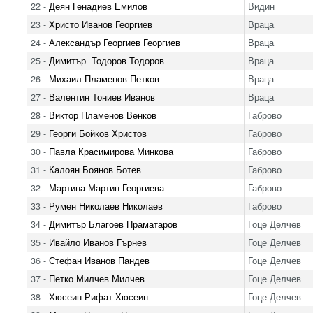
22 -
Деян Генадиев Емилов
Видин
23 -
Христо Иванов Георгиев
Враца
24 -
Александър Георгиев Георгиев
Враца
25 -
Димитър Тодоров Тодоров
Враца
26 -
Михаил Пламенов Петков
Враца
27 -
Валентин Тониев Иванов
Враца
28 -
Виктор Пламенов Венков
Габрово
29 -
Георги Бойков Христов
Габрово
30 -
Павла Красимирова Минкова
Габрово
31 -
Калоян Боянов Ботев
Габрово
32 -
Мартина Мартин Георгиева
Габрово
33 -
Румен Николаев Николаев
Габрово
34 -
Димитър Благоев Праматаров
Гоце Делчев
35 -
Ивайло Иванов Гърнев
Гоце Делчев
36 -
Стефан Иванов Пандев
Гоце Делчев
37 -
Петко Милчев Милчев
Гоце Делчев
38 -
Хюсеин Рифат Хюсеин
Гоце Делчев