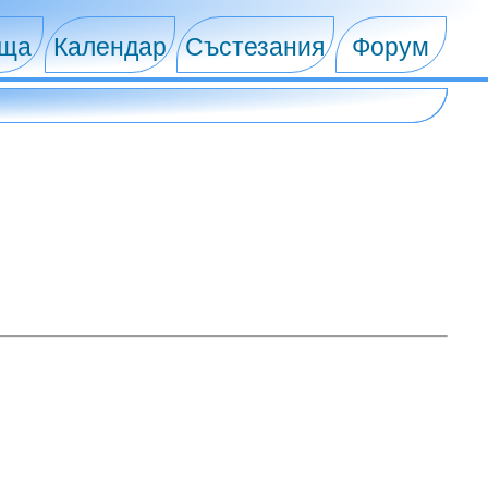
ища
Календар
Състезания
Форум