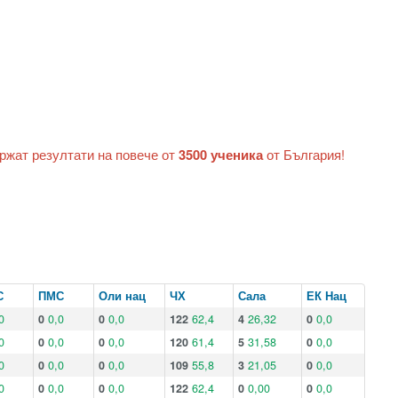
ържат резултати на повече от
3500 ученика
от България!
С
ПМС
Оли нац
ЧХ
Сала
ЕК Нац
0
0
0,0
0
0,0
122
62,4
4
26,32
0
0,0
0
0
0,0
0
0,0
120
61,4
5
31,58
0
0,0
0
0
0,0
0
0,0
109
55,8
3
21,05
0
0,0
0
0
0,0
0
0,0
122
62,4
0
0,00
0
0,0