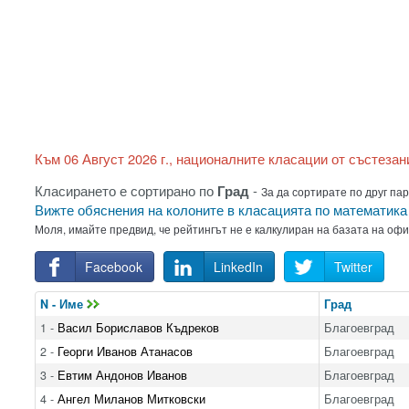
Към 06 Август 2026 г., националните класации от състезан
Класирането е сортирано по
Град
-
За да сортирате по друг пар
Вижте обяснения на колоните в класацията по математик
Моля, имайте предвид, че рейтингът не е калкулиран на базата на оф
Facebook
LinkedIn
Twitter
N - Име
Град
1 -
Васил Бориславов Къдреков
Благоевград
2 -
Георги Иванов Атанасов
Благоевград
3 -
Евтим Андонов Иванов
Благоевград
4 -
Ангел Миланов Митковски
Благоевград