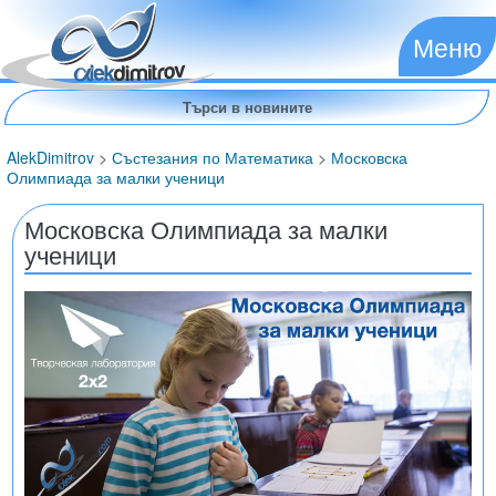
Меню
AlekDimitrov
>
Състезания по Математика
>
Московска
Олимпиада за малки ученици
Московска Олимпиада за малки
ученици