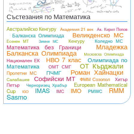
Състезания по Математика
Австралийско Кенгуру
Академия 21 век
Ак. Кирил Попов
Великденско МС
Балканска Олимпиада
Кенгуру
Коледно МС
Есенен МТ
Зимни МС
Младежка
Математика без Граници
Балканска Олимпиада
Московска Олимпиада
НВО 7 клас
Олимпиада по
Национален ЕК
ОТ Кърджали
Математика
ОМТ СМГ
Роман Хайнацки
ПЧМГ
Пролетни МС
Софийски МТ
ФММ Созопол
Хитър
Салабашев
European Mathematical
Петър
Черноризец Храбър
RMM
IMAS
IMO
Cup
PMWC
IMC
IGO
Sasmo