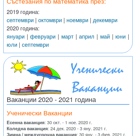
Състезания по математика през:
2019 година:
септември
|
октомври
|
ноември
|
декември
2020 година:
януари
|
февруари
|
март
|
април
|
май
|
юни
|
юли
|
септември
Ваканции 2020 - 2021 година
Ученически Ваканции
Есенна ваканция
: 30 окт. - 1 ное. 2020 г.
Коледна ваканция
: 24 дек. 2020 - 3 яну. 2021 г.
Зимна / междусрочна ваканция
: 30 яну. - 3 фев. 2021 г.