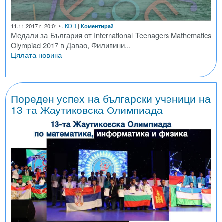
11.11.2017 г. 20:01 ч.
KOD
|
Коментирай
Медали за България от International Teenagers Mathematics
Olympiad 2017 в Давао, Филипини...
Цялата новина
Пореден успех на български ученици на
13-та Жаутиковска Олимпиада