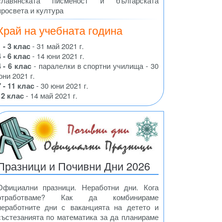
славянската писменост и българската
просвета и култура
Край на учебната година
1 - 3 клас
- 31 май 2021 г.
4 - 6 клас
- 14 юни 2021 г.
4 - 6 клас
- паралелки в спортни училища - 30
юни 2021 г.
7 - 11 клас
- 30 юни 2021 г.
12 клас
- 14 май 2021 г.
Празници и Почивни Дни 2026
Официални празници. Неработни дни. Кога
отработваме? Как да комбинираме
неработните дни с ваканцията на детето и
състезанията по математика за да планираме