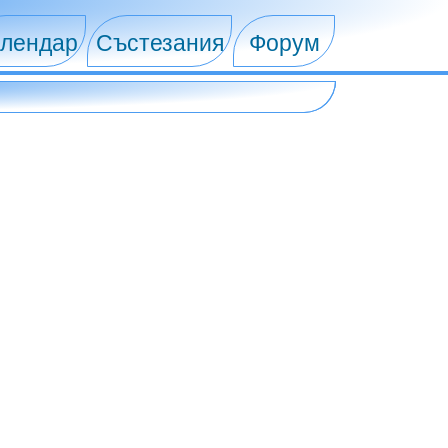
лендар
Състезания
Форум