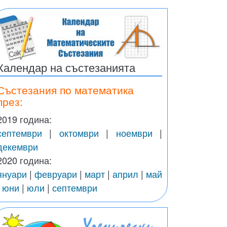
Календар на състезанията
Състезания по математика
през:
2019 година:
септември
|
октомври
|
ноември
|
декември
2020 година:
януари
|
февруари
|
март
|
април
|
май
|
юни
|
юли
|
септември