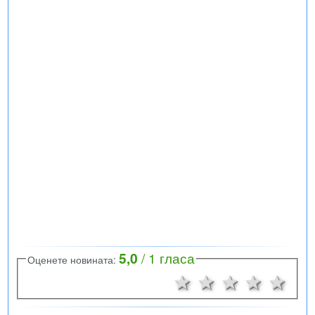
5,0
/
1
гласа
Оценете новината:
1 звезда
2 звезди
3 звезд
4 зв
5 