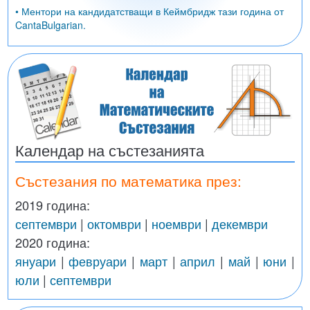
• Ментори на кандидатстващи в Кеймбридж тази година от
CantaBulgarian.
Календар на състезанията
Състезания по математика през:
2019 година:
септември
|
октомври
|
ноември
|
декември
2020 година:
януари
|
февруари
|
март
|
април
|
май
|
юни
|
юли
|
септември