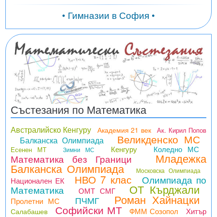
• Гимназии в София •
Състезания по Математика
Австралийско Кенгуру
Академия 21 век
Ак. Кирил Попов
Великденско МС
Балканска Олимпиада
Кенгуру
Коледно МС
Есенен МТ
Зимни МС
Младежка
Математика без Граници
Балканска Олимпиада
Московска Олимпиада
НВО 7 клас
Олимпиада по
Национален ЕК
ОТ Кърджали
Математика
ОМТ СМГ
Роман Хайнацки
ПЧМГ
Пролетни МС
Софийски МТ
ФММ Созопол
Хитър
Салабашев