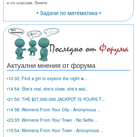
и по класове. Вижте:
• Задачи по математика •
Актуални мнения от форума
•10:32: Find a girl to explore the night w...
•14:54: She's real, she's close, she's wai...
•21:50: THE $27,000,000 JACKPOT IS YOURS T...
•14:38: Womens From Your City - Anonymous ...
•23:35: Womens From Your Town - No Selfie ...
•19:54: Womens From Your Town - Anonymous ...