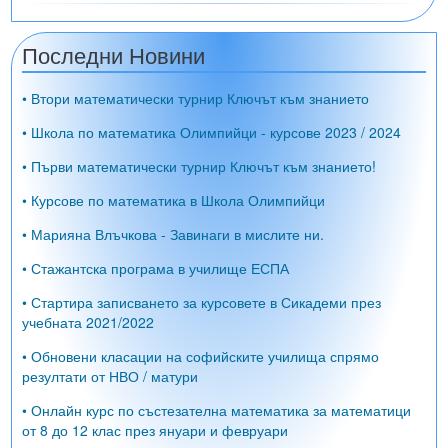
Последни Новини
• Втори математически турнир Ключът към знанието
• Школа по математика Олимпийци - курсове 2023 / 2024
• Първи математически турнир Ключът към знанието!
• Курсове по математика в Школа Олимпийци
• Марияна Влъчкова - Завинаги в мислите ни.
• Стажантска програма в училище ЕСПА
• Стартира записването за курсовете в Сикадеми през
учебната 2021/2022
• Обновени класации на софийските училища спрямо
резултати от НВО / матури
• Онлайн курс по състезателна математика за математици
от 8 до 12 клас през януари и февруари