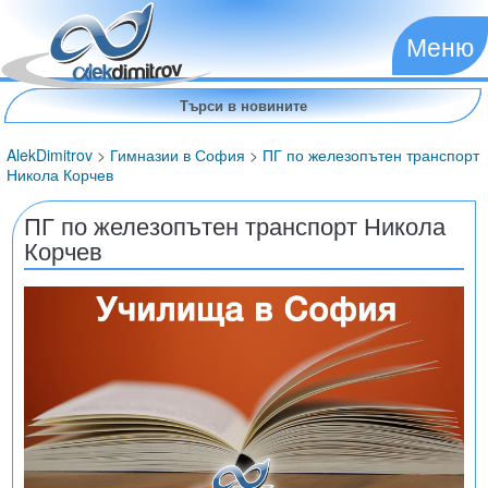
Меню
AlekDimitrov
>
Гимназии в София
>
ПГ по железопътен транспорт
Никола Корчев
ПГ по железопътен транспорт Никола
Корчев