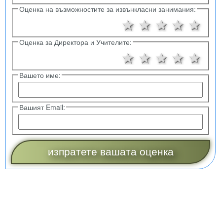
Оценка на възможностите за извънкласни занимания:
1 звезда
2 звезди
3 звезд
4 зв
5 
Оценка за Директора и Учителите:
1 звезда
2 звезди
3 звезд
4 зв
5 
Вашето име:
Вашият Email: