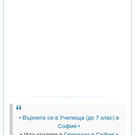
• Върнете се в Училища (до 7 клас) в
София •
• Или отидете в
Гимназии в София •