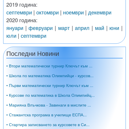
2019 година:
септември
|
октомври
|
ноември
|
декември
2020 година:
януари
|
февруари
|
март
|
април
|
май
|
юни
|
юли
|
септември
Последни Новини
• Втори математически турнир Ключът към ...
• Школа по математика Олимпийци - курсов...
• Първи математически турнир Ключът към ...
• Курсове по математика в Школа Олимпийц...
• Марияна Влъчкова - Завинаги в мислите ...
• Стажантска програма в училище ЕСПА...
• Стартира записването за курсовете в Си...