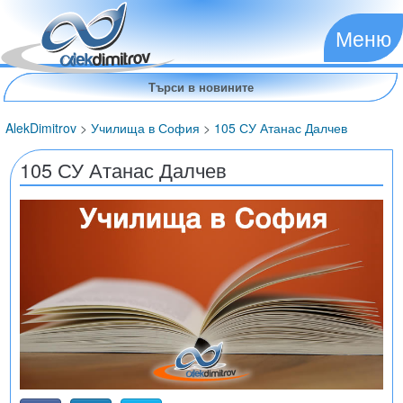
Меню
AlekDimitrov
>
Училища в София
>
105 СУ Атанас Далчев
105 СУ Атанас Далчев