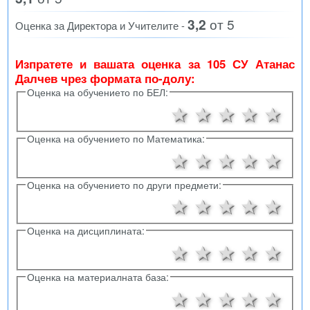
3,2
от 5
Оценка за Директора и Учителите -
Изпратете и вашата оценка за 105 СУ Атанас
Далчев чрез формата по-долу:
Оценка на обучението по БЕЛ:
1 звезда
2 звезди
3 звезд
4 зв
5 
Оценка на обучението по Математика:
1 звезда
2 звезди
3 звезд
4 зв
5 
Оценка на обучението по други предмети:
1 звезда
2 звезди
3 звезд
4 зв
5 
Оценка на дисциплината:
1 звезда
2 звезди
3 звезд
4 зв
5 
Оценка на материалната база:
1 звезда
2 звезди
3 звезд
4 зв
5 