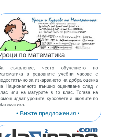
Уроци по математика
За съжаление, често обучението по
математика в редовните учебни часове е
недостатъчно за изкарването на добра оценка
на Националното външно оценяване след 7
клас или на матурите в 12 клас. Тогава на
помощ идват уроците, курсовете и школите по
Математика.
• Вижте предложения •