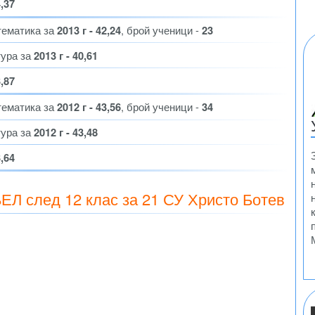
4,37
тематика за
2013 г - 42,24
, брой ученици -
23
тура за
2013 г - 40,61
3,87
тематика за
2012 г - 43,56
, брой ученици -
34
тура за
2012 г - 43,48
3,64
БЕЛ след 12 клас за 21 СУ Христо Ботев