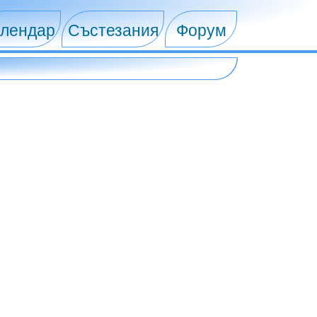
лендар
Състезания
Форум