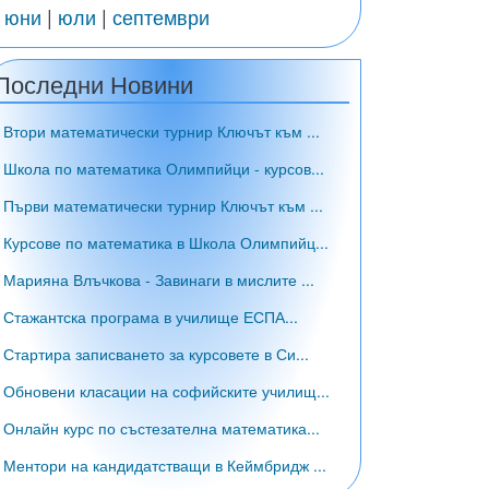
|
юни
|
юли
|
септември
Последни Новини
• Втори математически турнир Ключът към ...
• Школа по математика Олимпийци - курсов...
• Първи математически турнир Ключът към ...
• Курсове по математика в Школа Олимпийц...
• Марияна Влъчкова - Завинаги в мислите ...
• Стажантска програма в училище ЕСПА...
• Стартира записването за курсовете в Си...
• Обновени класации на софийските училищ...
• Онлайн курс по състезателна математика...
• Ментори на кандидатстващи в Кеймбридж ...