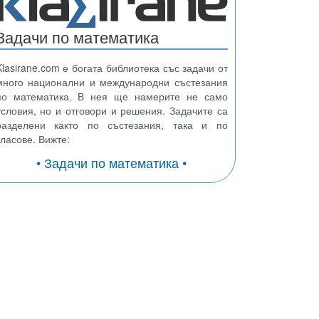
Задачи по математика
Klasirane.com е богата библиотека със задачи от
много национални и международни състезания
по математика. В нея ще намерите не само
условия, но и отговори и решения. Задачите са
разделени както по състезания, така и по
класове. Вижте:
• Задачи по математика •