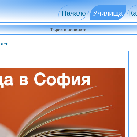
Начало
Училища
Ка
отев