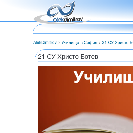
AlekDimitrov
>
Училища в София
>
21 СУ Христо Б
21 СУ Христо Ботев