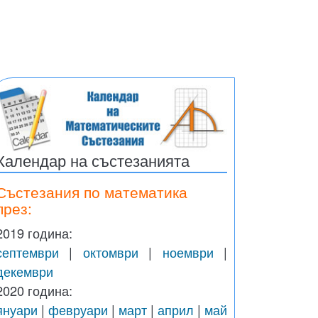
Календар на състезанията
Състезания по математика
през:
2019 година:
септември
|
октомври
|
ноември
|
декември
2020 година:
януари
|
февруари
|
март
|
април
|
май