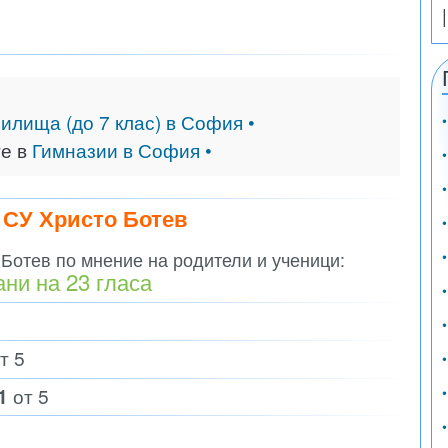
чилища (до 7 клас) в София •
те в
Гимназии в София •
 СУ Христо Ботев
Ботев по мнение на родители и ученици:
ани на
23
гласа
т 5
1
от 5