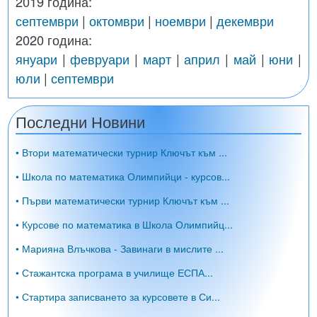
2019 година:
септември
|
октомври
|
ноември
|
декември
2020 година:
януари
|
февруари
|
март
|
април
|
май
|
юни
|
юли
|
септември
Последни Новини
• Втори математически турнир Ключът към ...
• Школа по математика Олимпийци - курсов...
• Първи математически турнир Ключът към ...
• Курсове по математика в Школа Олимпийц...
• Марияна Влъчкова - Завинаги в мислите ...
• Стажантска програма в училище ЕСПА...
• Стартира записването за курсовете в Си...