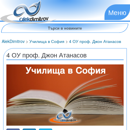
Меню
AlekDimitrov
>
Училища в София
>
4 ОУ проф. Джон Атанасов
4 ОУ проф. Джон Атанасов