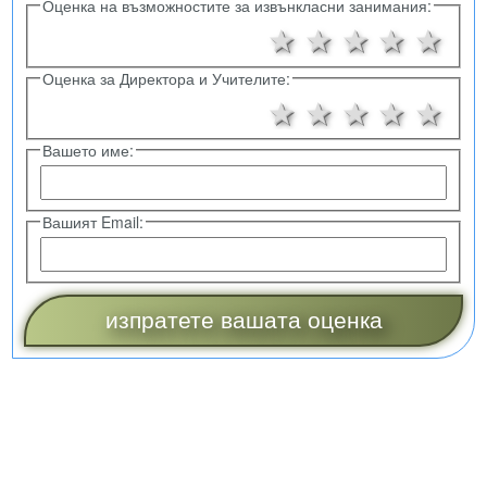
Оценка на възможностите за извънкласни занимания:
1 звезда
2 звезди
3 звезд
4 зв
5 
Оценка за Директора и Учителите:
1 звезда
2 звезди
3 звезд
4 зв
5 
Вашето име:
Вашият Email: