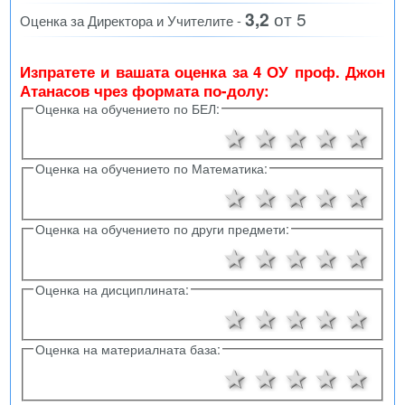
3,2
от 5
Оценка за Директора и Учителите -
Изпратете и вашата оценка за 4 ОУ проф. Джон
Атанасов чрез формата по-долу:
Оценка на обучението по БЕЛ:
1 звезда
2 звезди
3 звезд
4 зв
5 
Оценка на обучението по Математика:
1 звезда
2 звезди
3 звезд
4 зв
5 
Оценка на обучението по други предмети:
1 звезда
2 звезди
3 звезд
4 зв
5 
Оценка на дисциплината:
1 звезда
2 звезди
3 звезд
4 зв
5 
Оценка на материалната база:
1 звезда
2 звезди
3 звезд
4 зв
5 