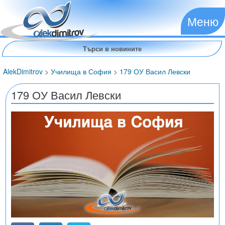
Меню
AlekDimitrov
>
Училища в София
>
179 ОУ Васил Левски
179 ОУ Васил Левски