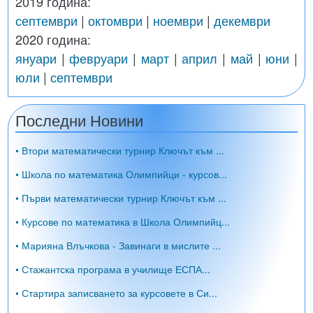
2019 година:
септември
|
октомври
|
ноември
|
декември
2020 година:
януари
|
февруари
|
март
|
април
|
май
|
юни
|
юли
|
септември
Последни Новини
• Втори математически турнир Ключът към ...
• Школа по математика Олимпийци - курсов...
• Първи математически турнир Ключът към ...
• Курсове по математика в Школа Олимпийц...
• Марияна Влъчкова - Завинаги в мислите ...
• Стажантска програма в училище ЕСПА...
• Стартира записването за курсовете в Си...