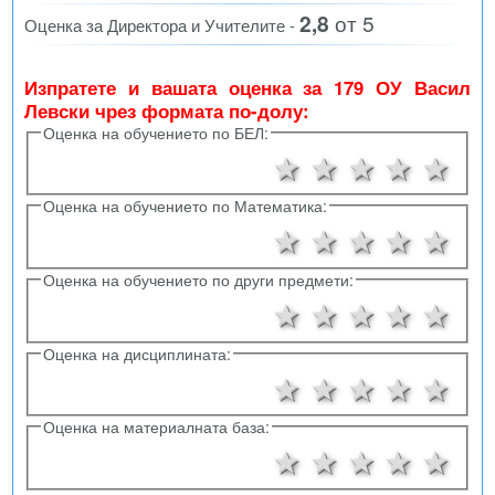
2,8
от 5
Оценка за Директора и Учителите -
Изпратете и вашата оценка за 179 ОУ Васил
Левски чрез формата по-долу:
Оценка на обучението по БЕЛ:
1 звезда
2 звезди
3 звезд
4 зв
5 
Оценка на обучението по Математика:
1 звезда
2 звезди
3 звезд
4 зв
5 
Оценка на обучението по други предмети:
1 звезда
2 звезди
3 звезд
4 зв
5 
Оценка на дисциплината:
1 звезда
2 звезди
3 звезд
4 зв
5 
Оценка на материалната база:
1 звезда
2 звезди
3 звезд
4 зв
5 