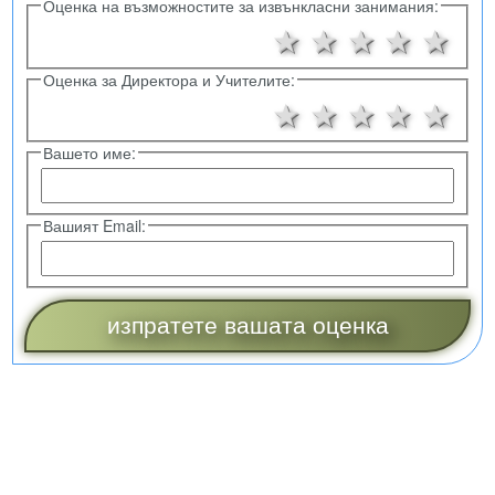
Оценка на възможностите за извънкласни занимания:
1 звезда
2 звезди
3 звезд
4 зв
5 
Оценка за Директора и Учителите:
1 звезда
2 звезди
3 звезд
4 зв
5 
Вашето име:
Вашият Email: