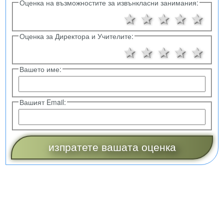
Оценка на възможностите за извънкласни занимания:
1 звезда
2 звезди
3 звезд
4 зв
5 
Оценка за Директора и Учителите:
1 звезда
2 звезди
3 звезд
4 зв
5 
Вашето име:
Вашият Email: