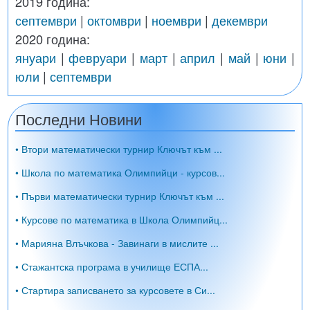
2019 година:
септември
|
октомври
|
ноември
|
декември
2020 година:
януари
|
февруари
|
март
|
април
|
май
|
юни
|
юли
|
септември
Последни Новини
• Втори математически турнир Ключът към ...
• Школа по математика Олимпийци - курсов...
• Първи математически турнир Ключът към ...
• Курсове по математика в Школа Олимпийц...
• Марияна Влъчкова - Завинаги в мислите ...
• Стажантска програма в училище ЕСПА...
• Стартира записването за курсовете в Си...