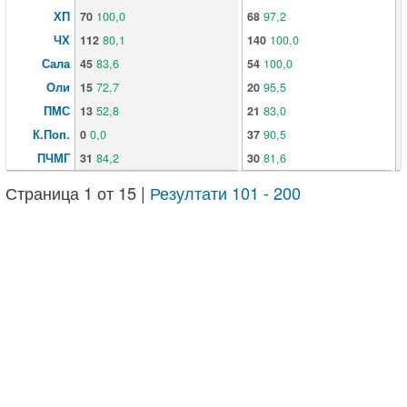
ХП
70
100,0
68
97,2
6
ЧХ
112
80,1
140
100,0
1
Сала
45
83,6
54
100,0
3
Оли
15
72,7
20
95,5
1
ПМС
13
52,8
21
83,0
2
К.Поп.
0
0,0
37
90,5
2
ПЧМГ
31
84,2
30
81,6
3
Страница 1 от 15 |
Резултати 101 - 200