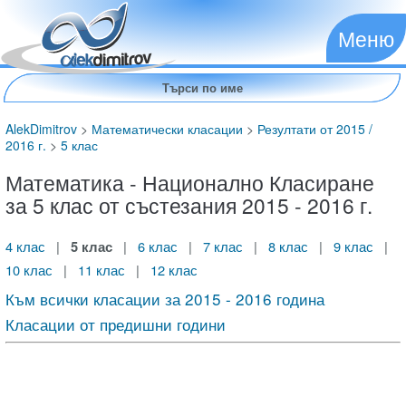
Меню
AlekDimitrov
>
Математически класации
>
Резултати от 2015 /
2016 г.
>
5 клас
Математика - Национално Класиране
за 5 клас от състезания 2015 - 2016 г.
4 клас
|
5 клас
|
6 клас
|
7 клас
|
8 клас
|
9 клас
|
10 клас
|
11 клас
|
12 клас
Към всички класации за 2015 - 2016 година
Класации от предишни години