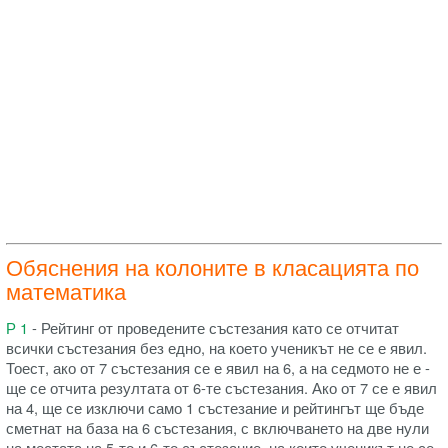
Обяснения на колоните в класацията по
математика
Р 1
- Рейтинг от проведените състезания като се отчитат
всички състезания без едно, на което ученикът не се е явил.
Тоест, ако от 7 състезания се е явил на 6, а на седмото не е -
ще се отчита резултата от 6-те състезания. Ако от 7 се е явил
на 4, ще се изключи само 1 състезание и рейтингът ще бъде
сметнат на база на 6 състезания, с включването на две нули
на местата на 5-то и 6-то състезание, на които ученикът не се