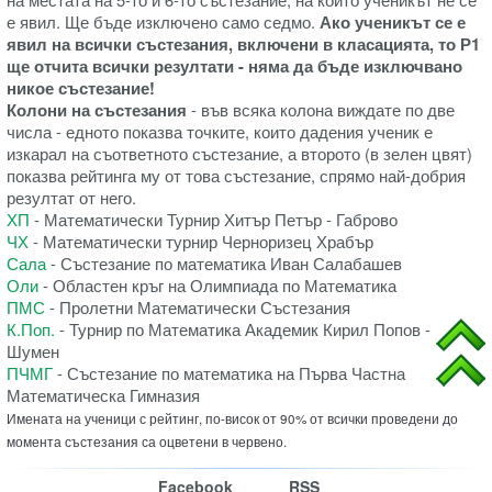
е явил. Ще бъде изключено само седмо.
Ако ученикът се е
явил на всички състезания, включени в класацията, то Р1
ще отчита всички резултати - няма да бъде изключвано
никое състезание!
Колони на състезания
- във всяка колона виждате по две
числа - едното показва точките, които дадения ученик е
изкарал на съответното състезание, а второто (в зелен цвят)
показва рейтинга му от това състезание, спрямо най-добрия
резултат от него.
ХП
- Математически Турнир Хитър Петър - Габрово
ЧХ
- Математически турнир Черноризец Храбър
Сала
- Състезание по математика Иван Салабашев
Оли
- Областен кръг на Олимпиада по Математика
ПМС
- Пролетни Математически Състезания
К.Поп.
- Турнир по Математика Академик Кирил Попов -
Шумен
ПЧМГ
- Състезание по математика на Първа Частна
Математическа Гимназия
Имената на ученици с рейтинг, по-висок от 90% от всички проведени до
момента състезания са оцветени в червено.
Facebook
RSS