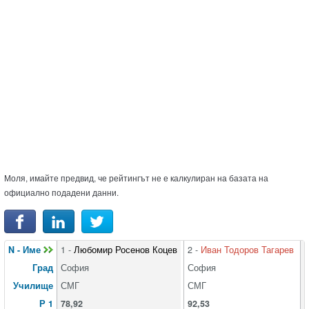
Моля, имайте предвид, че рейтингът не е калкулиран на базата на
официално подадени данни.
N - Име
1 -
Любомир Росенов Коцев
2 -
Иван Тодоров Тагарев
3
Град
София
София
Училище
СМГ
СМГ
Р 1
78,92
92,53
7