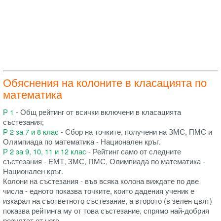
Обяснения на колоните в класацията по
математика
Р 1
- Общ рейтинг от всички включени в класацията
състезания;
Р 2 за 7 и 8 клас
- Сбор на точките, получени на ЗМС, ПМС и
Олимпиада по математика - Национален кръг.
Р 2 за 9, 10, 11 и 12 клас
- Рейтинг само от следните
състезания - ЕМТ, ЗМС, ПМС, Олимпиада по математика -
Национален кръг.
Колони на състезания - във всяка колона виждате по две
числа - едното показва точките, които дадения ученик е
изкарал на съответното състезание, а второто (в зелен цвят)
показва рейтинга му от това състезание, спрямо най-добрия
резултат от него.