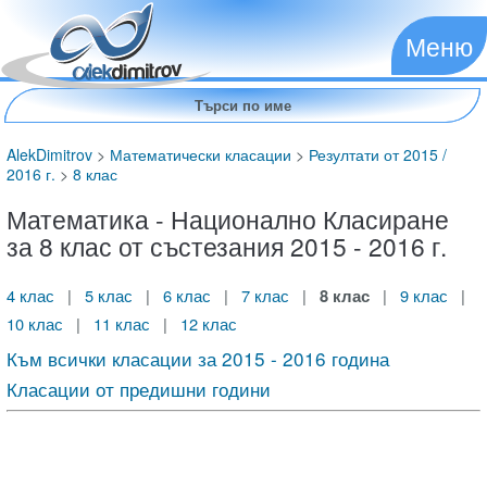
Меню
AlekDimitrov
>
Математически класации
>
Резултати от 2015 /
2016 г.
>
8 клас
Математика - Национално Класиране
за 8 клас от състезания 2015 - 2016 г.
4 клас
|
5 клас
|
6 клас
|
7 клас
|
8 клас
|
9 клас
|
10 клас
|
11 клас
|
12 клас
Към всички класации за 2015 - 2016 година
Класации от предишни години