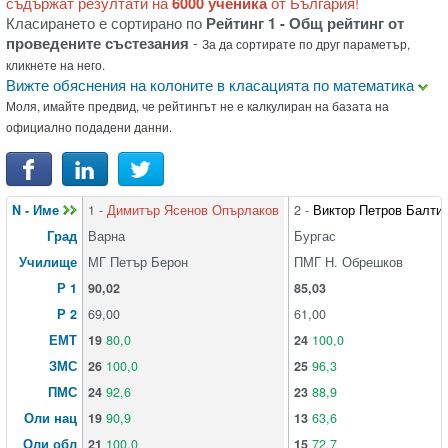
съдържат резултати на
6000 ученика
от България!
Класирането е сортирано по
Рейтинг 1 - Общ рейтинг от
проведените състезания
-
За да сортирате по друг параметър,
кликнете на него.
Вижте обяснения на колоните в класацията по математика
Моля, имайте предвид, че рейтингът не е калкулиран на базата на
официално подадени данни.
N - Име
1 -
Димитър Ясенов Опърлаков
2 -
Виктор Петров Балти
Град
Варна
Бургас
Училище
МГ Петър Берон
ПМГ Н. Обрешков
Р 1
90,02
85,03
Р 2
69,00
61,00
ЕМТ
19
80,0
24
100,0
ЗМС
26
100,0
25
96,3
ПМС
24
92,6
23
88,9
Оли нац
19
90,9
13
63,6
Оли обл
21
100,0
15
72,7