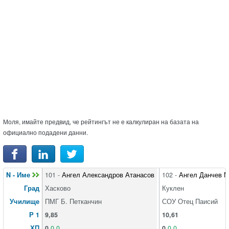
Моля, имайте предвид, че рейтингът не е калкулиран на базата на
официално подадени данни.
N - Име
101 -
Ангел Александров Атанасов
102 -
Ангел Данчев 
Град
Хасково
Куклен
Училище
ПМГ Б. Петканчин
СОУ Отец Паисий
Р 1
9,85
10,61
ХП
0
0,0
0
0,0