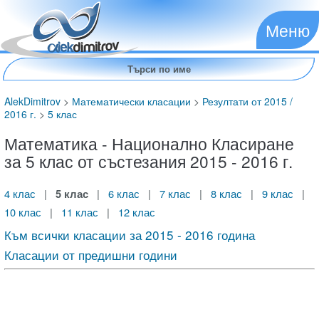
Меню
AlekDimitrov
>
Математически класации
>
Резултати от 2015 /
2016 г.
>
5 клас
Математика - Национално Класиране
за 5 клас от състезания 2015 - 2016 г.
4 клас
|
5 клас
|
6 клас
|
7 клас
|
8 клас
|
9 клас
|
10 клас
|
11 клас
|
12 клас
Към всички класации за 2015 - 2016 година
Класации от предишни години