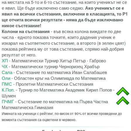
на местата на 5-то и 6-то състезание, на които ученикът не се
е явил. Ще бъде изключено само седмо.
Ако ученикът се е
явил на всички състезания, включени в класацията, то Р1
ще отчита всички резултати - няма да бъде изключвано
никое състезание!
Колони на състезания
- във всяка колона виждате по две
числа - едното показва точките, които дадения ученик е
изкарал на съответното състезание, а второто (в зелен цвят)
показва рейтинга му от това състезание, спрямо най-добрия
резултат от него.
ХП
- Математически Турнир Хитър Петър - Габрово
ЧХ
- Математически турнир Черноризец Храбър
Сала
- Състезание по математика Иван Салабашев
Оли
- Областен кръг на Олимпиада по Математика
ПМС
- Пролетни Математически Състезания
К.Поп.
- Турнир по Математика Академик Кирил Попов -
Шумен
ПЧМГ
- Състезание по математика на Първа Частна
Математическа Гимназия
Имената на ученици с рейтинг, по-висок от 90% от всички проведени до
момента състезания са оцветени в червено.