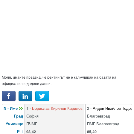
Моля, имайте предвид, че рейтингът не е калкулиран на базата на
официално подадени данни.
N - Име
1 -
Борислав Кирилов Кирилов
2 -
Андон Ивайлов Тодор
Град
София
Благоевград
Училище
ПЧМГ
ПМГ Благоевград
Р 1
98,42
85,40