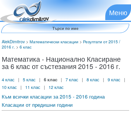
Меню
AlekDimitrov
>
Математически класации
>
Резултати от 2015 /
2016 г.
>
6 клас
Математика - Национално Класиране
за 6 клас от състезания 2015 - 2016 г.
4 клас
|
5 клас
|
6 клас
|
7 клас
|
8 клас
|
9 клас
|
10 клас
|
11 клас
|
12 клас
Към всички класации за 2015 - 2016 година
Класации от предишни години