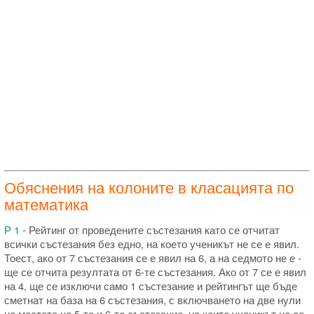
Обяснения на колоните в класацията по
математика
Р 1
- Рейтинг от проведените състезания като се отчитат
всички състезания без едно, на което ученикът не се е явил.
Тоест, ако от 7 състезания се е явил на 6, а на седмото не е -
ще се отчита резултата от 6-те състезания. Ако от 7 се е явил
на 4, ще се изключи само 1 състезание и рейтингът ще бъде
сметнат на база на 6 състезания, с включването на две нули
на местата на 5-то и 6-то състезание, на които ученикът не се