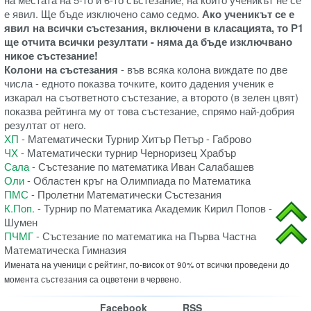
е явил. Ще бъде изключено само седмо.
Ако ученикът се е
явил на всички състезания, включени в класацията, то Р1
ще отчита всички резултати - няма да бъде изключвано
никое състезание!
Колони на състезания
- във всяка колона виждате по две
числа - едното показва точките, които дадения ученик е
изкарал на съответното състезание, а второто (в зелен цвят)
показва рейтинга му от това състезание, спрямо най-добрия
резултат от него.
ХП
- Математически Турнир Хитър Петър - Габрово
ЧХ
- Математически турнир Черноризец Храбър
Сала
- Състезание по математика Иван Салабашев
Оли
- Областен кръг на Олимпиада по Математика
ПМС
- Пролетни Математически Състезания
К.Поп.
- Турнир по Математика Академик Кирил Попов -
Шумен
ПЧМГ
- Състезание по математика на Първа Частна
Математическа Гимназия
Имената на ученици с рейтинг, по-висок от 90% от всички проведени до
момента състезания са оцветени в червено.
Facebook
RSS