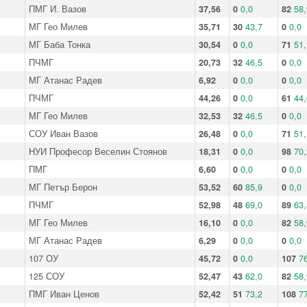
ПМГ И. Вазов
37,56
0
0,0
82
58,
МГ Гео Милев
35,71
30
43,7
0
0,0
МГ Баба Тонка
30,54
0
0,0
71
51,
ПЧМГ
20,73
32
46,5
0
0,0
МГ Атанас Радев
6,92
0
0,0
0
0,0
ПЧМГ
44,26
0
0,0
61
44,
МГ Гео Милев
32,53
32
46,5
0
0,0
СОУ Иван Вазов
26,48
0
0,0
71
51,
НУИ Професор Веселин Стоянов
18,31
0
0,0
98
70,
ПМГ
6,60
0
0,0
0
0,0
МГ Петър Берон
53,52
60
85,9
0
0,0
ПЧМГ
52,98
48
69,0
89
63,
МГ Гео Милев
16,10
0
0,0
82
58,
МГ Атанас Радев
6,29
0
0,0
0
0,0
107 ОУ
45,72
0
0,0
107
76
125 СОУ
52,47
43
62,0
82
58,
ПМГ Иван Ценов
52,42
51
73,2
108
77