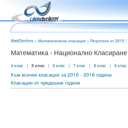
AlekDimitrov
>
Математически класации
>
Резултати от 2015 / 
Математика - Национално Класиране за
4 клас
|
5 клас
|
6 клас
|
7 клас
|
8 клас
|
9 клас
Към всички класации за 2015 - 2016 година
Класации от предишни години