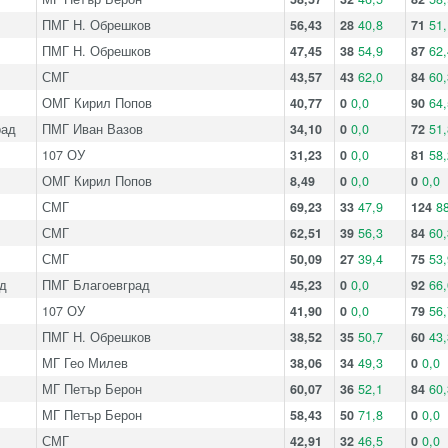
ПМГ Н. Обрешков
56,43
28
40,8
71
51,
ПМГ Н. Обрешков
47,45
38
54,9
87
62,
СМГ
43,57
43
62,0
84
60,
ОМГ Кирил Попов
40,77
0
0,0
90
64,
рад
ПМГ Иван Вазов
34,10
0
0,0
72
51,
107 ОУ
31,23
0
0,0
81
58,
ОМГ Кирил Попов
8,49
0
0,0
0
0,0
СМГ
69,23
33
47,9
124
88
СМГ
62,51
39
56,3
84
60,
СМГ
50,09
27
39,4
75
53,
д
ПМГ Благоевград
45,23
0
0,0
92
66,
107 ОУ
41,90
0
0,0
79
56,
ПМГ Н. Обрешков
38,52
35
50,7
60
43,
МГ Гео Милев
38,06
34
49,3
0
0,0
МГ Петър Берон
60,07
36
52,1
84
60,
МГ Петър Берон
58,43
50
71,8
0
0,0
СМГ
42,91
32
46,5
0
0,0