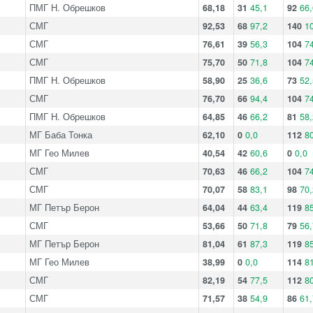
ПМГ Н. Обрешков
68,18
31
45,1
92
66,
СМГ
92,53
68
97,2
140
1
СМГ
76,61
39
56,3
104
74
СМГ
75,70
50
71,8
104
74
ПМГ Н. Обрешков
58,90
25
36,6
73
52,
СМГ
76,70
66
94,4
104
74
ПМГ Н. Обрешков
64,85
46
66,2
81
58,
МГ Баба Тонка
62,10
0
0,0
112
80
МГ Гео Милев
40,54
42
60,6
0
0,0
СМГ
70,63
46
66,2
104
74
СМГ
70,07
58
83,1
98
70,
МГ Петър Берон
64,04
44
63,4
119
85
СМГ
53,66
50
71,8
79
56,
МГ Петър Берон
81,04
61
87,3
119
85
МГ Гео Милев
38,99
0
0,0
114
81
СМГ
82,19
54
77,5
112
80
СМГ
71,57
38
54,9
86
61,