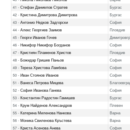
41 -
Стефан Даниелов Стратев
Бургас
42 -
Кристина Димитрова Димитрова
Бургас
43 -
Антонио Недков Задгорски
София
44 -
Алекс Георгиев Заимов
Пловдив
45 -
Георги Иванов Гочев
Димитровг
46 -
Никифор Никифор Богданов
София
47 -
Кристиян Пламенов Христов
Пловдив
48 -
Божидар Гришев Паньов
София
49 -
Тереза Христова Ламбова
София
50 -
Иван Стоянов Иванов
София
51 -
Ванеса Петрова Мицева
Благоевгра
52 -
София Иванова Ганева
София
53 -
Константин Радостин Гамишев
Бургас
54 -
Крум Найденов Александров
Плевен
55 -
Катерина Миленова Нанкова
Варна
56 -
Моника Свиленова Кръстева
Варна
57 -
Криста Асенова Анева
София