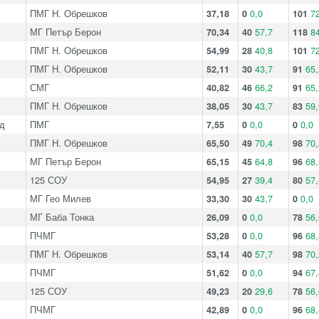
ПМГ Н. Обрешков
37,18
0
0,0
101
72
МГ Петър Берон
70,34
40
57,7
118
84
ПМГ Н. Обрешков
54,99
28
40,8
101
72
ПМГ Н. Обрешков
52,11
30
43,7
91
65,
СМГ
40,82
46
66,2
91
65,
ПМГ Н. Обрешков
38,05
30
43,7
83
59,
д
ПМГ
7,55
0
0,0
0
0,0
ПМГ Н. Обрешков
65,50
49
70,4
98
70,
МГ Петър Берон
65,15
45
64,8
96
68,
125 СОУ
54,95
27
39,4
80
57,
МГ Гео Милев
33,30
30
43,7
0
0,0
МГ Баба Тонка
26,09
0
0,0
78
56,
ПЧМГ
53,28
0
0,0
96
68,
ПМГ Н. Обрешков
53,14
40
57,7
98
70,
ПЧМГ
51,62
0
0,0
94
67,
125 СОУ
49,23
20
29,6
78
56,
ПЧМГ
42,89
0
0,0
96
68,