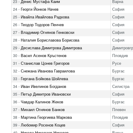
23 -
Денис Мустафа Каим
Варна
24 -
Георги Йонков Начев
София
25 -
Ивайла Ивайлова Радкова
София
26 -
Теодор Тодоров Пенчев
София
27 -
Владимир Огнянов Генковски
София
28 -
Наталия Бориславова Борисова
София
29 -
Десислава Димитрова Димитрова
Димитровг
30 -
Васил Асенов Кръстенов
Пловдив
31 -
Станислав Цонев Григоров
Русе
32 -
Снежана Иванова Гавраилова
Бургас
33 -
Гергана Бойкова Шойлева
Бургас
34 -
Иван Ивелинов Богданов
Силистра
35 -
Петър Димитров Ивановски
София
36 -
Чавдар Калинов Жеков
Бургас
37 -
Михаил Огнянов Банков
Плевен
38 -
Мартина Георгиева Маркова
Пловдив
39 -
Любомир Росенов Коцев
София
40 -
Никола Николаев Николов
Варна