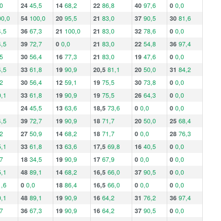
0
24
45,5
14
68,2
22
86,8
40
97,6
0
0,0
00,0
54
100,0
20
95,5
21
83,0
37
90,5
30
81,6
,5
36
67,3
21
100,0
21
83,0
32
78,6
0
0,0
,5
39
72,7
0
0,0
21
83,0
22
54,8
36
97,4
5
30
56,4
16
77,3
21
83,0
19
47,6
0
0,0
,5
33
61,8
19
90,9
20,5
81,1
20
50,0
31
84,2
2
30
56,4
12
59,1
19
75,5
30
73,8
0
0,0
,1
33
61,8
19
90,9
19
75,5
26
64,3
0
0,0
24
45,5
13
63,6
18,5
73,6
0
0,0
0
0,0
,5
39
72,7
19
90,9
18
71,7
20
50,0
25
68,4
2
27
50,9
14
68,2
18
71,7
0
0,0
28
76,3
,1
33
61,8
13
63,6
17,5
69,8
16
40,5
0
0,0
7
18
34,5
19
90,9
17
67,9
0
0,0
0
0,0
,1
48
89,1
14
68,2
16,5
66,0
37
90,5
0
0,0
,6
0
0,0
18
86,4
16,5
66,0
0
0,0
0
0,0
,1
48
89,1
19
90,9
16
64,2
31
76,2
36
97,4
7
36
67,3
19
90,9
16
64,2
37
90,5
0
0,0