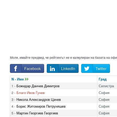
Моля, имайте предвид, че рейтингът не е калкулиран на базата на оф
Facebook
LinkedIn
Twitter
N - Име
Град
1 -
Божидар Данчев Димитров
Силистра
2 -
Благо Ивов Гунев
София
3 -
Никола Александров Цачев
София
4 -
Борис Житомиров Петруняшев
София
5 -
Мартин Георгиев Георгиев
София