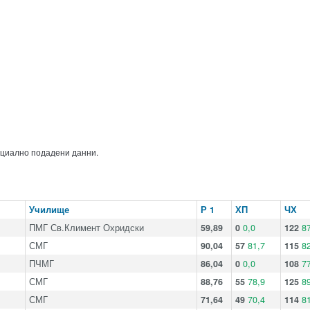
ициално подадени данни.
Училище
Р 1
ХП
ЧХ
ПМГ Св.Климент Охридски
59,89
0
0,0
122
87
СМГ
90,04
57
81,7
115
82
ПЧМГ
86,04
0
0,0
108
77
СМГ
88,76
55
78,9
125
89
СМГ
71,64
49
70,4
114
81