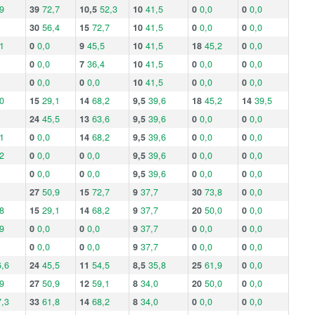
9
39
72,7
10,5
52,3
10
41,5
0
0,0
0
0,0
30
56,4
15
72,7
10
41,5
0
0,0
0
0,0
1
0
0,0
9
45,5
10
41,5
18
45,2
0
0,0
0
0,0
7
36,4
10
41,5
0
0,0
0
0,0
0
0,0
0
0,0
10
41,5
0
0,0
0
0,0
0
15
29,1
14
68,2
9,5
39,6
18
45,2
14
39,5
24
45,5
13
63,6
9,5
39,6
0
0,0
0
0,0
1
0
0,0
14
68,2
9,5
39,6
0
0,0
0
0,0
2
0
0,0
0
0,0
9,5
39,6
0
0,0
0
0,0
0
0,0
0
0,0
9,5
39,6
0
0,0
0
0,0
27
50,9
15
72,7
9
37,7
30
73,8
0
0,0
8
15
29,1
14
68,2
9
37,7
20
50,0
0
0,0
9
0
0,0
0
0,0
9
37,7
0
0,0
0
0,0
0
0,0
0
0,0
9
37,7
0
0,0
0
0,0
,6
24
45,5
11
54,5
8,5
35,8
25
61,9
0
0,0
9
27
50,9
12
59,1
8
34,0
20
50,0
0
0,0
,3
33
61,8
14
68,2
8
34,0
0
0,0
0
0,0