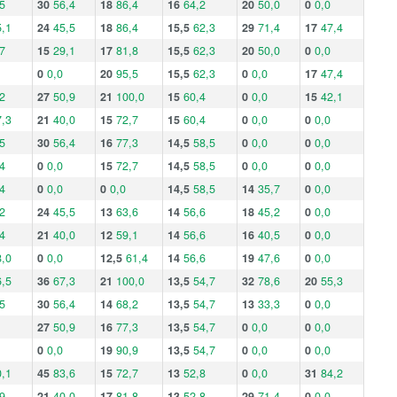
5
30
56,4
18
86,4
16
64,2
20
50,0
0
0,0
,1
24
45,5
18
86,4
15,5
62,3
29
71,4
17
47,4
7
15
29,1
17
81,8
15,5
62,3
20
50,0
0
0,0
0
0,0
20
95,5
15,5
62,3
0
0,0
17
47,4
2
27
50,9
21
100,0
15
60,4
0
0,0
15
42,1
,3
21
40,0
15
72,7
15
60,4
0
0,0
0
0,0
5
30
56,4
16
77,3
14,5
58,5
0
0,0
0
0,0
4
0
0,0
15
72,7
14,5
58,5
0
0,0
0
0,0
4
0
0,0
0
0,0
14,5
58,5
14
35,7
0
0,0
2
24
45,5
13
63,6
14
56,6
18
45,2
0
0,0
4
21
40,0
12
59,1
14
56,6
16
40,5
0
0,0
,0
0
0,0
12,5
61,4
14
56,6
19
47,6
0
0,0
,5
36
67,3
21
100,0
13,5
54,7
32
78,6
20
55,3
5
30
56,4
14
68,2
13,5
54,7
13
33,3
0
0,0
27
50,9
16
77,3
13,5
54,7
0
0,0
0
0,0
0
0,0
19
90,9
13,5
54,7
0
0,0
0
0,0
,1
45
83,6
15
72,7
13
52,8
0
0,0
31
84,2
9
21
40,0
17
81,8
13
52,8
29
71,4
0
0,0