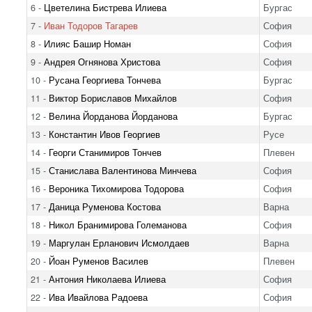
6 -
Цветелина Бистрева Илиева
Бургас
7 -
Иван Тодоров Тагарев
София
8 -
Илияс Башир Номан
София
9 -
Андрея Огнянова Христова
София
10 -
Русана Георгиева Тончева
Бургас
11 -
Виктор Бориславов Михайлов
София
12 -
Велина Йорданова Йорданова
Бургас
13 -
Константин Ивов Георгиев
Русе
14 -
Георги Станимиров Тончев
Плевен
15 -
Станислава Валентинова Минчева
София
16 -
Вероника Тихомирова Тодорова
София
17 -
Даница Руменова Костова
Варна
18 -
Никол Бранимирова Големанова
София
19 -
Маргулан Ерланович Исмолдаев
Варна
20 -
Йоан Руменов Василев
Плевен
21 -
Антония Николаева Илиева
София
22 -
Ива Ивайлова Радоева
София