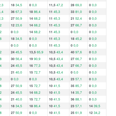
,3
18
34,5
0
0,0
11,5
47,2
28
69,0
0
0,0
,4
36
67,3
18
86,4
11
45,3
33
81,0
0
0,0
,3
27
50,9
14
68,2
11
45,3
21
52,4
0
0,0
2
12
23,6
14
68,2
11
45,3
27
66,7
0
0,0
2
0
0,0
14
68,2
11
45,3
0
0,0
0
0,0
6
18
34,5
0
0,0
11
45,3
18
45,2
0
0,0
0
0,0
0
0,0
11
45,3
0
0,0
0
0,0
2
24
45,5
13,5
65,9
10,5
43,4
40
97,6
0
0,0
8
30
56,4
19
90,9
10,5
43,4
27
66,7
0
0,0
4
24
45,5
16
77,3
10,5
43,4
27
66,7
0
0,0
21
40,0
15
72,7
10,5
43,4
0
0,0
0
0,0
0
0
0,0
0
0,0
10,5
43,4
23
57,1
0
0,0
8
27
50,9
15
72,7
10
41,5
35
85,7
0
0,0
2
24
45,5
14
68,2
10
41,5
14
35,7
0
0,0
4
21
40,0
15
72,7
10
41,5
36
88,1
0
0,0
0
18
34,5
18
86,4
10
41,5
23
57,1
14
39,5
8
27
50,9
0
0,0
10
41,5
25
61,9
12
34,2