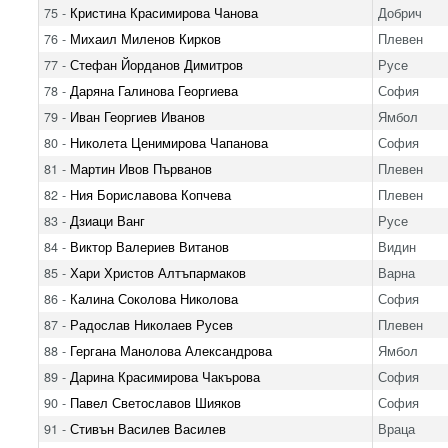
75 -
Кристина Красимирова Чанова
Добрич
76 -
Михаил Миленов Кирков
Плевен
77 -
Стефан Йорданов Димитров
Русе
78 -
Даряна Галинова Георгиева
София
79 -
Иван Георгиев Иванов
Ямбол
80 -
Николета Ценимирова Чапанова
София
81 -
Мартин Ивов Първанов
Плевен
82 -
Ния Бориславова Копчева
Плевен
83 -
Дзиаци Ванг
Русе
84 -
Виктор Валериев Витанов
Видин
85 -
Хари Христов Алтъпармаков
Варна
86 -
Калина Соколова Николова
София
87 -
Радослав Николаев Русев
Плевен
88 -
Гергана Манолова Александрова
Ямбол
89 -
Дарина Красимирова Чакърова
София
90 -
Павел Светославов Шияков
София
91 -
Стивън Василев Василев
Враца