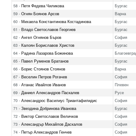
58 -
Петя Федева Чиликова
Бургас
59 -
Огнян Боянов Арсов
Варна
60 -
Михаела Константинова Костадинова
Бургас
61 -
Владо Светославов Георгиев
Бургас
62 -
Ангел Огнянов Бъров
София
63 -
Калоян Бориславов Христов
Бургас
64 -
Радина Лазарова Божинова
Благоевгра
65 -
Павел Руменов Братанов
Бургас
66 -
Борис Стоянов Стоянов
Варна
67 -
Веселин Петров Рогачев
София
68 -
Атанас Ивайлов Иванов
Плевен
69 -
Даниел Александров Паскалев
Русе
70 -
Александрос Василиус Триантафилидис
София
71 -
Звездина Добринова Иванова
Бургас
72 -
Виктор Светославов Величков
София
73 -
Александър Михайлов Даскалов
София
74 -
Петър Александров Генчев
София