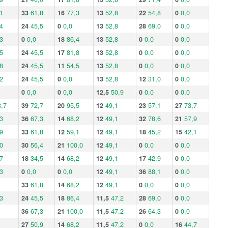
1
33
61,8
16
77,3
13
52,8
22
54,8
0
0,0
4
24
45,5
0
0,0
13
52,8
28
69,0
0
0,0
3
0
0,0
18
86,4
13
52,8
0
0,0
0
0,0
5
24
45,5
17
81,8
13
52,8
0
0,0
0
0,0
8
24
45,5
11
54,5
13
52,8
0
0,0
0
0,0
2
24
45,5
0
0,0
13
52,8
12
31,0
0
0,0
0
0,0
0
0,0
12,5
50,9
0
0,0
0
0,0
,7
39
72,7
20
95,5
12
49,1
23
57,1
27
73,7
3
36
67,3
14
68,2
12
49,1
32
78,6
21
57,9
9
33
61,8
12
59,1
12
49,1
18
45,2
15
42,1
0
30
56,4
21
100,0
12
49,1
0
0,0
0
0,0
7
18
34,5
14
68,2
12
49,1
17
42,9
0
0,0
3
0
0,0
0
0,0
12
49,1
36
88,1
0
0,0
33
61,8
14
68,2
12
49,1
0
0,0
0
0,0
3
24
45,5
18
86,4
11,5
47,2
28
69,0
0
0,0
36
67,3
21
100,0
11,5
47,2
26
64,3
0
0,0
27
50,9
14
68,2
11,5
47,2
0
0,0
16
44,7