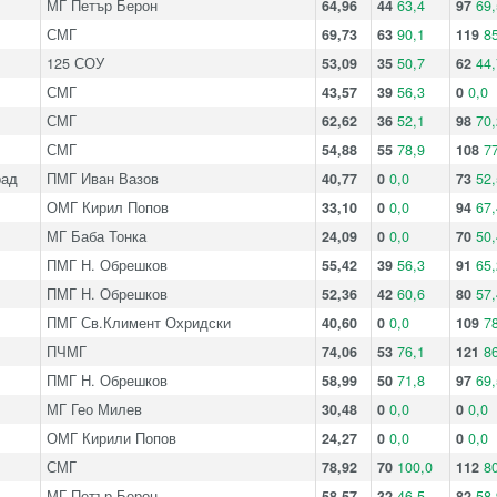
МГ Петър Берон
64,96
44
63,4
97
69,
СМГ
69,73
63
90,1
119
85
125 СОУ
53,09
35
50,7
62
44,
СМГ
43,57
39
56,3
0
0,0
СМГ
62,62
36
52,1
98
70,
СМГ
54,88
55
78,9
108
77
рад
ПМГ Иван Вазов
40,77
0
0,0
73
52,
ОМГ Кирил Попов
33,10
0
0,0
94
67,
МГ Баба Тонка
24,09
0
0,0
70
50,
ПМГ Н. Обрешков
55,42
39
56,3
91
65,
ПМГ Н. Обрешков
52,36
42
60,6
80
57,
ПМГ Св.Климент Охридски
40,60
0
0,0
109
78
ПЧМГ
74,06
53
76,1
121
86
ПМГ Н. Обрешков
58,99
50
71,8
97
69,
МГ Гео Милев
30,48
0
0,0
0
0,0
ОМГ Кирили Попов
24,27
0
0,0
0
0,0
СМГ
78,92
70
100,0
112
80
МГ Петър Берон
58,57
32
46,5
82
58,