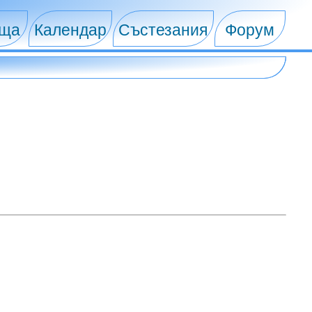
ища
Календар
Състезания
Форум