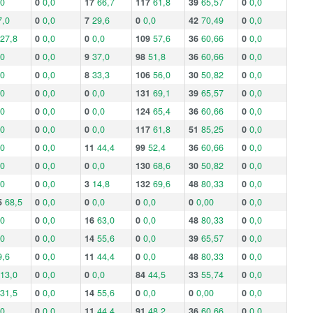
,0
0
0,0
17
66,7
117
61,8
39
65,57
0
0,0
7,0
0
0,0
7
29,6
0
0,0
42
70,49
0
0,0
27,8
0
0,0
0
0,0
109
57,6
36
60,66
0
0,0
,0
0
0,0
9
37,0
98
51,8
36
60,66
0
0,0
,0
0
0,0
8
33,3
106
56,0
30
50,82
0
0,0
,0
0
0,0
0
0,0
131
69,1
39
65,57
0
0,0
,0
0
0,0
0
0,0
124
65,4
36
60,66
0
0,0
,0
0
0,0
0
0,0
117
61,8
51
85,25
0
0,0
,0
0
0,0
11
44,4
99
52,4
36
60,66
0
0,0
,0
0
0,0
0
0,0
130
68,6
30
50,82
0
0,0
,0
0
0,0
3
14,8
132
69,6
48
80,33
0
0,0
5
68,5
0
0,0
0
0,0
0
0,0
0
0,00
0
0,0
,0
0
0,0
16
63,0
0
0,0
48
80,33
0
0,0
,0
0
0,0
14
55,6
0
0,0
39
65,57
0
0,0
9,6
0
0,0
11
44,4
0
0,0
48
80,33
0
0,0
13,0
0
0,0
0
0,0
84
44,5
33
55,74
0
0,0
31,5
0
0,0
14
55,6
0
0,0
0
0,00
0
0,0
,0
0
0,0
11
44,4
91
48,2
36
60,66
0
0,0