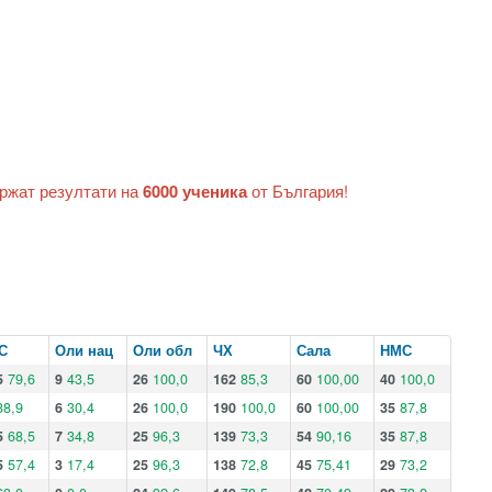
ържат резултати на
6000 ученика
от България!
С
Оли нац
Оли обл
ЧХ
Сала
НМС
5
79,6
9
43,5
26
100,0
162
85,3
60
100,00
40
100,0
88,9
6
30,4
26
100,0
190
100,0
60
100,00
35
87,8
5
68,5
7
34,8
25
96,3
139
73,3
54
90,16
35
87,8
5
57,4
3
17,4
25
96,3
138
72,8
45
75,41
29
73,2