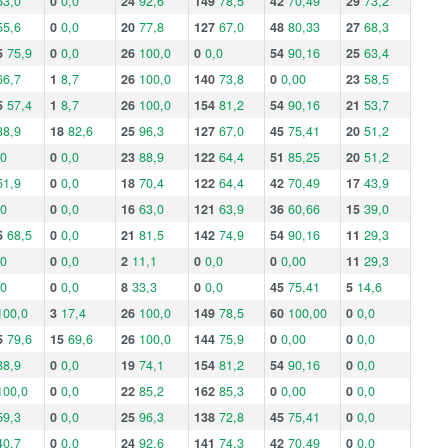
63,0
0
0,0
24
92,6
149
78,5
42
70,49
29
73,2
55,6
0
0,0
20
77,8
127
67,0
48
80,33
27
68,3
5
75,9
0
0,0
26
100,0
0
0,0
54
90,16
25
63,4
66,7
1
8,7
26
100,0
140
73,8
0
0,00
23
58,5
5
57,4
1
8,7
26
100,0
154
81,2
54
90,16
21
53,7
88,9
18
82,6
25
96,3
127
67,0
45
75,41
20
51,2
,0
0
0,0
23
88,9
122
64,4
51
85,25
20
51,2
51,9
0
0,0
18
70,4
122
64,4
42
70,49
17
43,9
,0
0
0,0
16
63,0
121
63,9
36
60,66
15
39,0
5
68,5
0
0,0
21
81,5
142
74,9
54
90,16
11
29,3
,0
0
0,0
2
11,1
0
0,0
0
0,00
11
29,3
,0
0
0,0
8
33,3
0
0,0
45
75,41
5
14,6
100,0
3
17,4
26
100,0
149
78,5
60
100,00
0
0,0
5
79,6
15
69,6
26
100,0
144
75,9
0
0,00
0
0,0
88,9
0
0,0
19
74,1
154
81,2
54
90,16
0
0,0
100,0
0
0,0
22
85,2
162
85,3
0
0,00
0
0,0
59,3
0
0,0
25
96,3
138
72,8
45
75,41
0
0,0
40,7
0
0,0
24
92,6
141
74,3
42
70,49
0
0,0