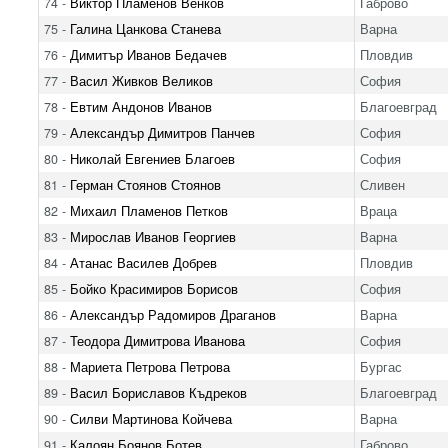
74 -
Виктор Пламенов Венков
Габрово
75 -
Галина Цанкова Станева
Варна
76 -
Димитър Иванов Бедачев
Пловдив
77 -
Васил Живков Великов
София
78 -
Евтим Андонов Иванов
Благоевград
79 -
Александър Димитров Панчев
София
80 -
Николай Евгениев Благоев
София
81 -
Герман Стоянов Стоянов
Сливен
82 -
Михаил Пламенов Петков
Враца
83 -
Мирослав Иванов Георгиев
Варна
84 -
Атанас Василев Добрев
Пловдив
85 -
Бойко Красимиров Борисов
София
86 -
Александър Радомиров Драганов
Варна
87 -
Теодора Димитрова Иванова
София
88 -
Мариета Петрова Петрова
Бургас
89 -
Васил Бориславов Къдреков
Благоевград
90 -
Силви Мартинова Койчева
Варна
91 -
Калоян Боянов Ботев
Габрово