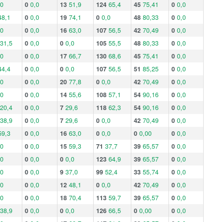
,0
0
0,0
13
51,9
124
65,4
45
75,41
0
0,0
48,1
0
0,0
19
74,1
0
0,0
48
80,33
0
0,0
,0
0
0,0
16
63,0
107
56,5
42
70,49
0
0,0
31,5
0
0,0
0
0,0
105
55,5
48
80,33
0
0,0
,0
0
0,0
17
66,7
130
68,6
45
75,41
0
0,0
44,4
0
0,0
0
0,0
107
56,5
51
85,25
0
0,0
,0
0
0,0
20
77,8
0
0,0
42
70,49
0
0,0
,0
0
0,0
14
55,6
108
57,1
54
90,16
0
0,0
20,4
0
0,0
7
29,6
118
62,3
54
90,16
0
0,0
38,9
0
0,0
7
29,6
0
0,0
42
70,49
0
0,0
59,3
0
0,0
16
63,0
0
0,0
0
0,00
0
0,0
,0
0
0,0
15
59,3
71
37,7
39
65,57
0
0,0
,0
0
0,0
0
0,0
123
64,9
39
65,57
0
0,0
,0
0
0,0
9
37,0
99
52,4
33
55,74
0
0,0
,0
0
0,0
12
48,1
0
0,0
42
70,49
0
0,0
,0
0
0,0
18
70,4
113
59,7
39
65,57
0
0,0
38,9
0
0,0
0
0,0
126
66,5
0
0,00
0
0,0