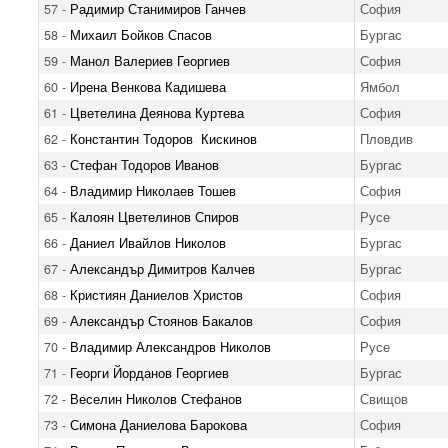
57 -
Радимир Станимиров Ганчев
София
58 -
Михаил Бойков Спасов
Бургас
59 -
Манол Валериев Георгиев
София
60 -
Ирена Венкова Кадишева
Ямбол
61 -
Цветелина Деянова Куртева
София
62 -
Константин Тодоров Кискинов
Пловдив
63 -
Стефан Тодоров Иванов
Бургас
64 -
Владимир Николаев Тошев
София
65 -
Калоян Цветелинов Спиров
Русе
66 -
Даниел Ивайлов Николов
Бургас
67 -
Александър Димитров Калчев
Бургас
68 -
Кристиян Даниелов Христов
София
69 -
Александър Стоянов Бакалов
София
70 -
Владимир Александров Николов
Русе
71 -
Георги Йорданов Георгиев
Бургас
72 -
Веселин Николов Стефанов
Свищов
73 -
Симона Даниелова Барокова
София