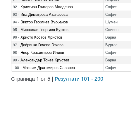
92 -
Кристиан Григоров Младенов
София
93 -
Ива Димитрова Атанасова
София
94 -
Виктор Георгиев Върбанов
Шумен
95 -
Мирослав Георгиев Куртев
Сливен
96 -
Христо Костов Христов
Варна
97 -
Добринка Гочева Гочева
Бургас
98 -
Явор Красимиров Илиев
София
99 -
Александър Тонев Кръстев
Варна
100 -
Максим Драгомиров Славоев
София
Страница 1 от 5 |
Резултати 101 - 200