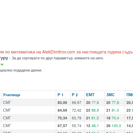
ия по математика на AlekDimitrov.com за настоящата година съд
гуру
-
За да сортирате по друг параметър, кликнете на него.
а
ициално подадени данни.
Училище
Р 1
Р 2
ЕМТ
ЗМС
ПМ
СМГ
83,00
69,67
20
77,8
20
77,8
20,
СМГ
84,69
72,42
23
88,9
21
81,5
23
СМГ
75,34
63,79
21
81,5
18
70,4
17,
СМГ
67,57
55,74
12
48,1
26
100,0
14,