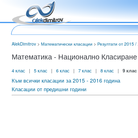
AlekDimitrov
>
Математически класации
>
Резултати от 2015 / 
Математика - Национално Класиране за
4 клас
|
5 клас
|
6 клас
|
7 клас
|
8 клас
|
9 клас
Към всички класации за 2015 - 2016 година
Класации от предишни години