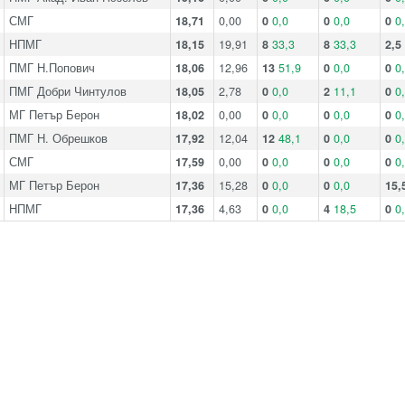
СМГ
18,71
0,00
0
0,0
0
0,0
0
0
НПМГ
18,15
19,91
8
33,3
8
33,3
2,5
ПМГ Н.Попович
18,06
12,96
13
51,9
0
0,0
0
0
ПМГ Добри Чинтулов
18,05
2,78
0
0,0
2
11,1
0
0
МГ Петър Берон
18,02
0,00
0
0,0
0
0,0
0
0
ПМГ Н. Обрешков
17,92
12,04
12
48,1
0
0,0
0
0
СМГ
17,59
0,00
0
0,0
0
0,0
0
0
МГ Петър Берон
17,36
15,28
0
0,0
0
0,0
15,
НПМГ
17,36
4,63
0
0,0
4
18,5
0
0