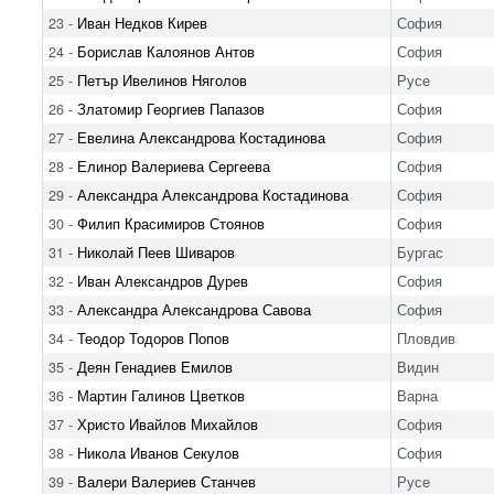
23 -
Иван Недков Кирев
София
24 -
Борислав Калоянов Антов
София
25 -
Петър Ивелинов Няголов
Русе
26 -
Златомир Георгиев Папазов
София
27 -
Евелина Александрова Костадинова
София
28 -
Елинор Валериева Сергеева
София
29 -
Александра Александрова Костадинова
София
30 -
Филип Красимиров Стоянов
София
31 -
Николай Пеев Шиваров
Бургас
32 -
Иван Александров Дурев
София
33 -
Александра Александрова Савова
София
34 -
Теодор Тодоров Попов
Пловдив
35 -
Деян Генадиев Емилов
Видин
36 -
Мартин Галинов Цветков
Варна
37 -
Христо Ивайлов Михайлов
София
38 -
Никола Иванов Секулов
София
39 -
Валери Валериев Станчев
Русе