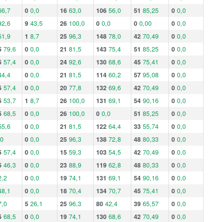
66,7
0
0,0
16
63,0
106
56,0
51
85,25
0
0,0
92,6
9
43,5
26
100,0
0
0,0
0
0,00
0
0,0
51,9
1
8,7
25
96,3
148
78,0
42
70,49
0
0,0
5
79,6
0
0,0
21
81,5
143
75,4
51
85,25
0
0,0
5
57,4
0
0,0
24
92,6
130
68,6
45
75,41
0
0,0
44,4
0
0,0
21
81,5
114
60,2
57
95,08
0
0,0
5
57,4
0
0,0
20
77,8
132
69,6
42
70,49
0
0,0
5
53,7
1
8,7
26
100,0
131
69,1
54
90,16
0
0,0
5
68,5
0
0,0
26
100,0
0
0,0
51
85,25
0
0,0
55,6
0
0,0
21
81,5
122
64,4
33
55,74
0
0,0
,0
0
0,0
25
96,3
138
72,8
48
80,33
0
0,0
5
57,4
0
0,0
15
59,3
103
54,5
42
70,49
0
0,0
5
46,3
0
0,0
23
88,9
119
62,8
48
80,33
0
0,0
2,2
0
0,0
19
74,1
131
69,1
54
90,16
0
0,0
48,1
0
0,0
18
70,4
134
70,7
45
75,41
0
0,0
7,0
5
26,1
25
96,3
80
42,4
39
65,57
0
0,0
5
68,5
0
0,0
19
74,1
130
68,6
42
70,49
0
0,0