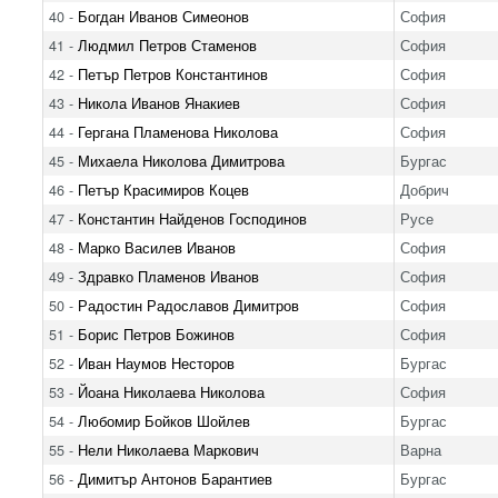
40 -
Богдан Иванов Симеонов
София
41 -
Людмил Петров Стаменов
София
42 -
Петър Петров Константинов
София
43 -
Никола Иванов Янакиев
София
44 -
Гергана Пламенова Николова
София
45 -
Михаела Николова Димитрова
Бургас
46 -
Петър Красимиров Коцев
Добрич
47 -
Константин Найденов Господинов
Русе
48 -
Марко Василев Иванов
София
49 -
Здравко Пламенов Иванов
София
50 -
Радостин Радославов Димитров
София
51 -
Борис Петров Божинов
София
52 -
Иван Наумов Несторов
Бургас
53 -
Йоана Николаева Николова
София
54 -
Любомир Бойков Шойлев
Бургас
55 -
Нели Николаева Маркович
Варна
56 -
Димитър Антонов Барантиев
Бургас