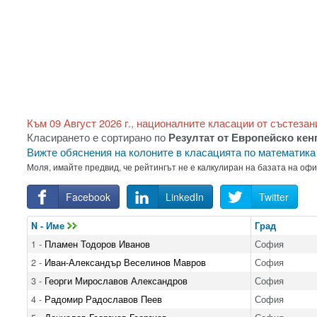
Към 09 Август 2026 г., националните класации от състезан
Класирането е сортирано по
Резултат от Европейско кен
Вижте обяснения на колоните в класацията по математик
Моля, имайте предвид, че рейтингът не е калкулиран на базата на оф
Facebook
LinkedIn
Twitter
N - Име
Град
1 -
Пламен Тодоров Иванов
София
2 -
Иван-Александър Веселинов Мавров
София
3 -
Георги Мирославов Александров
София
4 -
Радомир Радославов Пеев
София