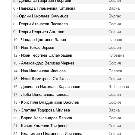
5 -
Денислав Георгиев Георгиев
София
6 -
Надежда Пламенова Китипова
Варна
7 -
Орлин Николаев Кучумбов
Бургас
8 -
Георги Атанасов Паскалев
София
9 -
Георги Георгиев Ангелов
София
10 -
Чавдар Цветанов Лалов
Плевен
11 -
Иво Томас Зерков
София
12 -
Йоан Георгиев Саламбашев
Пловдив
13 -
Александър Велизар Чернев
София
14 -
Ива Ивалинова Иванова
Плевен
15 -
Нели Димитрова Стойкова
София
16 -
Денислав Николаев Караиванов
В. Търново
17 -
Люба Венелинова Конова
София
18 -
Кристиян Владимиров Василев
София
19 -
Златина Тодорова Милева
Варна
20 -
Борис Александров Барбов
София
21 -
Кирил Каменов Трифонов
София
22 -
Владимира Пламенова Иринчева
София