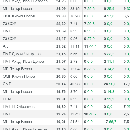
ПМГ Акад. Иван Гюзелев
24,25
0,00
0
0,0
0
0,0
0
0
МГ Петър Берон
24,09
23,15
7
29,6
6
25,9
9
3
ОМГ Кирил Попов
22,88
16,20
0
0,0
9
37,0
6,5
73 СОУ
22,39
7,41
7
29,6
0
0,0
0
0
ПМГ
21,69
8,33
8
33,3
0
0,0
0
0
73 СОУ
21,47
9,26
9
37,0
0
0,0
0
0
АК
21,32
11,11
11
44,4
0
0,0
0
0
ПМГ Добри Чинтулов
21,16
5,56
0
0,0
5
22,2
0
0
ПМГ Акад. Иван Ценов
21,07
2,78
0
0,0
2
11,1
0
0
МГ Петър Берон
20,94
12,04
8
33,3
3
14,8
0
0
ОМГ Кирил Попов
20,60
0,00
0
0,0
0
0,0
0
0
СМГ
20,14
40,28
0
0,0
24
92,6
17,
МГ Петър Берон
19,76
3,70
0
0,0
3
14,8
0
0
НПМГ
19,31
8,33
0
0,0
8
33,3
0
0
ПМГ Н. Обрешков
19,30
7,41
0
0,0
0
0,0
7
2
ПМГ
19,24
13,43
10
40,7
0
0,0
2,5
МГ Петър Берон
19,21
24,54
0
0,0
17
66,7
7,5
ПМГ Акад. Иван Гюзелев
19,16
0,00
0
0,0
0
0,0
0
0