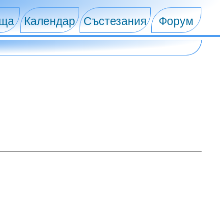
ища
Календар
Състезания
Форум