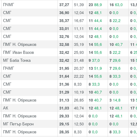
ПЧМГ
37,27
51,39
23
88,9
16
63,0
13,
СМГ
36,90
12,04
12
48,1
0
0,0
0
0
СМГ
35,37
16,67
11
44,4
5
22,2
0
0
СМГ
33,01
11,11
11
44,4
0
0,0
0
0
СМГ
32,76
12,04
12
48,1
0
0,0
0
0
ПМГ Н. Обрешков
32,58
35,19
14
55,6
10
40,7
11
ПМГ Иван Вазов
32,42
25,93
14
55,6
5
22,2
6
2
МГ Баба Тонка
32,42
31,48
9
37,0
7
29,6
15
ПЧМГ
31,95
20,37
13
51,9
7
29,6
0
0
СМГ
31,64
22,22
14
55,6
8
33,3
0
0
СМГ
31,36
8,33
8
33,3
0
0,0
0
0
СМГ
31,29
10,19
10
40,7
0
0,0
0
0
ПМГ Н. Обрешков
31,13
26,85
10
40,7
3
14,8
13
АК
31,03
40,74
12
48,1
12
48,1
17
ПМГ Н. Обрешков
29,33
12,04
0
0,0
12
48,1
0
0
МГ Петър Берон
29,15
12,50
0
0,0
0
0,0
12,
ПМГ Н. Обрешков
28,35
8,33
0
0,0
8
33,3
0
0