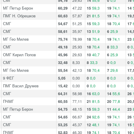
СМГ
54,16
29,63
14
55,6
0
0,0
16
МГ Петър Берон
60,29
47,22
15
59,3
19
74,1
14
ПМГ Н. Обрешков
60,63
57,87
21
81,5
19
74,1
19,
СМГ
54,67
51,25
15
59,3
18
70,4
17
СМГ
58,61
35,97
13
51,9
6
25,9
14,
МГ Гео Милев
75,74
78,99
18
70,4
19
74,1
23
СМГ
49,18
25,93
18
70,4
8
33,3
0
0
ОМГ Кирил Попов
45,96
29,63
10
40,7
6
25,9
13
СМГ
32,48
8,33
8
33,3
0
0,0
0
0
МГ Гео Милев
55,54
42,13
18
70,4
7
29,6
17,
9 ФЕГ
5,05
0,00
0
0,0
0
0,0
0
0
ПМГ Васил Друмев
15,42
0,00
0
0,0
0
0,0
0
0
СМГ
64,31
58,98
16
63,0
14
55,6
26
ПЧМГ
60,55
77,11
21
81,5
20
77,8
20,
МГ Петър Берон
54,75
48,15
15
59,3
11
44,4
23
СМГ
54,65
66,67
24
92,6
19
74,1
26
СМГ
53,25
45,37
12
48,1
19
74,1
15
ПЧМГ
52,83
46,30
19
74,1
18
70,4
10