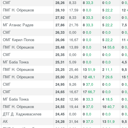
СМГ
28,26
8,33
8
33,3
0
0,0
0
0
ПМГ Н. Обрешков
28,10
17,59
0
0,0
5
22,2
12
СМГ
27,92
8,33
8
33,3
0
0,0
0
0
МГ Атанас Радев
27,86
21,76
8
33,3
5
22,2
7,5
СМГ
26,33
0,00
0
0,0
0
0,0
0
0
ОМГ Кирил Попов
26,06
16,67
0
0,0
5
22,2
11
ПМГ Н. Обрешков
25,48
13,89
0
0,0
14
55,6
0
0
СМГ
25,35
0,00
0
0,0
0
0,0
0
0
МГ Баба Тонка
25,31
5,09
0
0,0
0
0,0
4,5
ПМГ Н. Обрешков
25,25
25,46
13
51,9
2
11,1
9,5
ПМГ Н. Обрешков
25,00
34,26
12
48,1
7
29,6
15
СМГ
24,95
9,26
9
37,0
0
0,0
0
0
СМГ
24,65
16,67
17
66,7
0
0,0
0
0
МГ Баба Тонка
24,62
12,96
8
33,3
4
18,5
0
0
ПМГ Н. Обрешков
24,55
19,44
9
37,0
10
40,7
0
0
ДТГ Д. Хадживасилев
24,45
0,00
0
0,0
0
0,0
0
0
АК
24,28
31,94
9
37,0
13
51,9
9,5