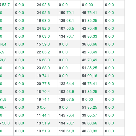
5
53,7
0
0,0
24
92,6
0
0,0
0
0,00
0
0,0
,0
0
0,0
24
92,6
150
79,1
45
75,41
0
0,0
,0
0
0,0
16
63,0
129
68,1
51
85,25
0
0,0
,0
0
0,0
24
92,6
107
56,5
42
70,49
0
0,0
,0
0
0,0
16
63,0
134
70,7
48
80,33
0
0,0
44,4
0
0,0
15
59,3
0
0,0
36
60,66
0
0,0
5,9
0
0,0
22
85,2
0
0,0
42
70,49
0
0,0
59,3
0
0,0
16
63,0
0
0,0
42
70,49
0
0,0
,0
0
0,0
23
88,9
0
0,0
51
85,25
0
0,0
,0
0
0,0
19
74,1
0
0,0
54
90,16
0
0,0
,0
0
0,0
20
77,8
122
64,4
45
75,41
0
0,0
,0
0
0,0
18
70,4
102
53,9
51
85,25
0
0,0
51,9
0
0,0
19
74,1
128
67,5
0
0,00
0
0,0
66,7
0
0,0
0
0,0
0
0,0
51
85,25
0
0,0
,0
0
0,0
11
44,4
145
76,4
39
65,57
0
0,0
5
50,0
0
0,0
13
51,9
134
70,7
36
60,66
0
0,0
,0
0
0,0
13
51,9
116
61,3
48
80,33
0
0,0