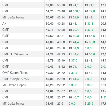
СМГ
52,38
53,70
19
74,1
19
74,1
17
СМГ
51,73
78,46
26
100,0
20
77,8
24
МГ Баба Тонка
50,67
40,14
13
51,9
12
48,1
13
АК
50,40
40,28
12
48,1
8
33,3
20,
СМГ
49,71
40,28
18
70,4
8
33,3
14,
СМГ
49,50
39,81
15
59,3
14
55,6
11
СМГ
47,38
40,28
11
44,4
15
59,3
14,
СМГ
46,69
28,56
13
51,9
0
0,0
13,
ПМГ Н. Обрешков
44,22
42,13
11
44,4
14
55,6
17,
СМГ
42,79
35,19
9
37,0
12
48,1
14
СМГ
40,43
18,52
19
74,1
0
0,0
0
0
ОМГ Кирил Попов
40,39
34,72
8
33,3
12
48,1
14,
ПМГ Екзарх Антим І
40,35
22,69
11
44,4
0
0,0
11,
МГ Петър Берон
40,28
22,22
8
33,3
8
33,3
5
2
СМГ
39,09
24,07
12
48,1
0
0,0
12
СМГ
38,52
25,97
10
40,7
0
0,0
9
3
МГ Баба Тонка
38,45
23,61
0
0,0
6
25,9
17,