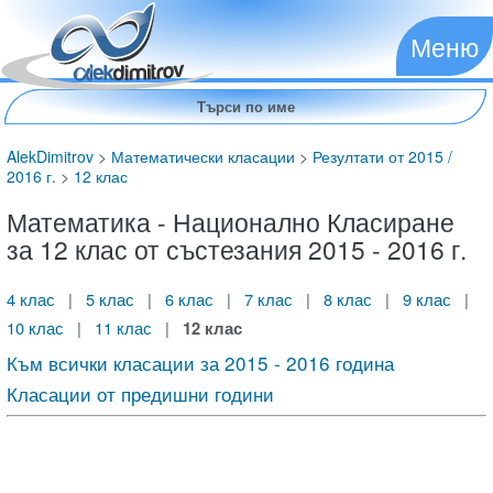
Меню
AlekDimitrov
>
Математически класации
>
Резултати от 2015 /
2016 г.
>
12 клас
Математика - Национално Класиране
за 12 клас от състезания 2015 - 2016 г.
4 клас
|
5 клас
|
6 клас
|
7 клас
|
8 клас
|
9 клас
|
10 клас
|
11 клас
|
12 клас
Към всички класации за 2015 - 2016 година
Класации от предишни години