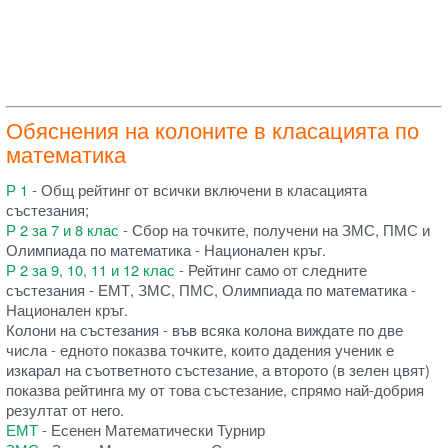
Обяснения на колоните в класацията по
математика
Р 1
- Общ рейтинг от всички включени в класацията
състезания;
Р 2 за 7 и 8 клас
- Сбор на точките, получени на ЗМС, ПМС и
Олимпиада по математика - Национален кръг.
Р 2 за 9, 10, 11 и 12 клас
- Рейтинг само от следните
състезания - ЕМТ, ЗМС, ПМС, Олимпиада по математика -
Национален кръг.
Колони на състезания - във всяка колона виждате по две
числа - едното показва точките, които дадения ученик е
изкарал на съответното състезание, а второто (в зелен цвят)
показва рейтинга му от това състезание, спрямо най-добрия
резултат от него.
ЕМТ
- Есенен Математически Турнир