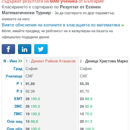
съдържат резултати на
6000 ученика
от България!
Класирането е сортирано по
Резултат от Есенен
Математически Турнир
-
За да сортирате по друг параметър,
кликнете на него.
Вижте обяснения на колоните в класацията по математика
Моля, имайте предвид, че рейтингът не е калкулиран на базата на
официално подадени данни.
N - Име
1 -
Даниел Райков Атанасов
2 -
Деница Христова Марков
Град
София
София
Училище
СМГ
СМГ
Р 1
91,85
55,35
Р 2
92,39
85,70
ЕМТ
26
100,0
23
88,9
ЗМС
26
100,0
24
92,6
ПМС
19
100,0
13
70,0
Оли нац
15
69,6
20
91,3
Оли обл
26
100,0
26
100,0