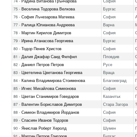
74 -
Радина Витанова Грънчарова
София
75 -
Веселина Тодорова Велкова
Бургас
76 -
София Лъчезарова Матеева
София
77 -
Ралица Юлианова Андреева
Варна
78 -
Мартин Кирилов Димитров
София
79 -
Ирина Атанасова Георгиева
Бургас
80 -
Тодор Пенев Христов
София
81 -
Далия Джафар Саид Филфил
Пловдив
82 -
Даниел Петров Петров
Русе
83 -
Цветелина Цветанова Георгиева
Враца
84 -
Калина Владимирова Стоименова
Благоевград
85 -
Игнес Михайлова Симеонова
София
86 -
Цветан Станимиров Говедаров
Казанлък
87 -
Валентин Бориславов Димитров
Стара Загора
88 -
Симеон Владимиров Йорданов
София
89 -
Спасиян Иванов Тодоров
София
90 -
Янислав Роберт Херолд
Шумен
91 -
Мартин Петров Григоров
Бургас