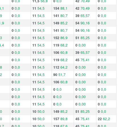
0
0,0
11,5
56,8
0
0,0
42
70,49
0
0,0
4,1
0
0,0
11
54,5
154
88,1
42
70,49
0
0,0
,9
0
0,0
11
54,5
141
80,7
39
65,57
0
0,0
1,9
0
0,0
11
54,5
149
85,2
54
90,16
0
0,0
0
0,0
11
54,5
141
80,7
54
90,16
0
0,0
,3
0
0,0
11
54,5
152
86,9
51
85,25
0
0,0
4,4
0
0,0
11
54,5
119
68,2
0
0,00
0
0,0
0
0,0
11
54,5
106
60,8
39
65,57
0
0,0
0
0,0
11
54,5
119
68,2
45
75,41
0
0,0
,8
0
0,0
11
54,5
112
64,2
0
0,00
0
0,0
,2
0
0,0
11
54,5
90
51,7
0
0,00
0
0,0
0
0,0
11
54,5
106
60,8
0
0,00
0
0,0
0
0,0
11
54,5
0
0,0
0
0,00
0
0,0
0
0,0
11
54,5
0
0,0
0
0,00
0
0,0
0
0,0
11
54,5
0
0,0
0
0,00
0
0,0
,0
0
0,0
10
50,0
149
85,2
51
85,25
0
0,0
,0
0
0,0
10
50,0
157
89,8
45
75,41
22
62,2
0,7
0
0,0
10
50,0
118
67,6
45
75,41
0
0,0