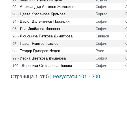
92 -
Александър Ангелов Желязков
София
93 -
Цвета Красенова Крумова
Бургас
94 -
Васил Валентинов Пирински
София
95 -
Яна Ивайлова Иванова
София
96 -
Любомира Петкова Димитрова
Свищов
97 -
Павел Якимов Павлов
София
98 -
Теодор Григоров Недев
Русе
99 -
Ивона Цветкова Думанова
София
100 -
Вероника Стефанова Попова
София
Страница 1 от 5 |
Резултати 101 - 200