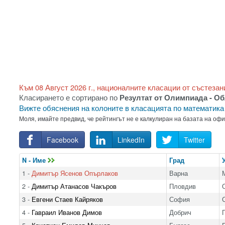
Към 08 Август 2026 г., националните класации от състезан
Класирането е сортирано по
Резултат от Олимпиада - Об
Вижте обяснения на колоните в класацията по математик
Моля, имайте предвид, че рейтингът не е калкулиран на базата на оф
Facebook
LinkedIn
Twitter
N - Име
Град
1 -
Димитър Ясенов Опърлаков
Варна
2 -
Димитър Атанасов Чакъров
Пловдив
3 -
Евгени Стаев Кайряков
София
4 -
Гавраил Иванов Димов
Добрич