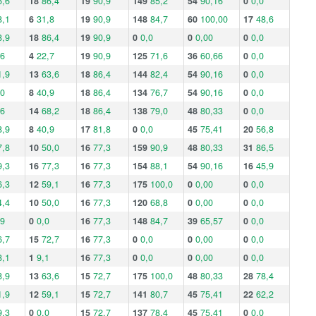
5,6
18
86,4
19
90,9
149
85,2
54
90,16
0
0,0
8,1
6
31,8
19
90,9
148
84,7
60
100,00
17
48,6
8,9
18
86,4
19
90,9
0
0,0
0
0,00
0
0,0
,6
4
22,7
19
90,9
125
71,6
36
60,66
0
0,0
1,9
13
63,6
18
86,4
144
82,4
54
90,16
0
0,0
,0
8
40,9
18
86,4
134
76,7
54
90,16
0
0,0
,6
14
68,2
18
86,4
138
79,0
48
80,33
0
0,0
8,9
8
40,9
17
81,8
0
0,0
45
75,41
20
56,8
7,8
10
50,0
16
77,3
159
90,9
48
80,33
31
86,5
9,3
16
77,3
16
77,3
154
88,1
54
90,16
16
45,9
6,3
12
59,1
16
77,3
175
100,0
0
0,00
0
0,0
4,4
10
50,0
16
77,3
120
68,8
0
0,00
0
0,0
,9
0
0,0
16
77,3
148
84,7
39
65,57
0
0,0
6,7
15
72,7
16
77,3
0
0,0
0
0,00
0
0,0
8,1
1
9,1
16
77,3
0
0,0
0
0,00
0
0,0
8,9
13
63,6
15
72,7
175
100,0
48
80,33
28
78,4
1,9
12
59,1
15
72,7
141
80,7
45
75,41
22
62,2
9,3
0
0,0
15
72,7
137
78,4
45
75,41
0
0,0