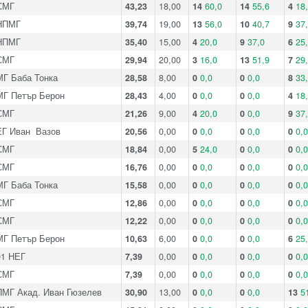
СМГ
43,23
18,00
14
60,0
14
55,6
4
18
НПМГ
39,74
19,00
13
56,0
10
40,7
9
37
НПМГ
35,40
15,00
4
20,0
9
37,0
6
25
СМГ
29,94
20,00
3
16,0
13
51,9
7
29
МГ Баба Тонка
28,58
8,00
0
0,0
0
0,0
8
33
МГ Петър Берон
28,43
4,00
0
0,0
0
0,0
4
18
СМГ
21,26
9,00
4
20,0
0
0,0
9
37
ЕГ Иван Вазов
20,56
0,00
0
0,0
0
0,0
0
0,0
СМГ
18,84
0,00
5
24,0
0
0,0
0
0,0
СМГ
16,76
0,00
0
0,0
0
0,0
0
0,0
МГ Баба Тонка
15,58
0,00
0
0,0
0
0,0
0
0,0
СМГ
12,86
0,00
0
0,0
0
0,0
0
0,0
СМГ
12,22
0,00
0
0,0
0
0,0
0
0,0
МГ Петър Берон
10,63
6,00
0
0,0
0
0,0
6
25
91 НЕГ
7,39
0,00
0
0,0
0
0,0
0
0,0
СМГ
7,39
0,00
0
0,0
0
0,0
0
0,0
ПМГ Акад. Иван Гюзелев
30,90
13,00
0
0,0
0
0,0
13
5