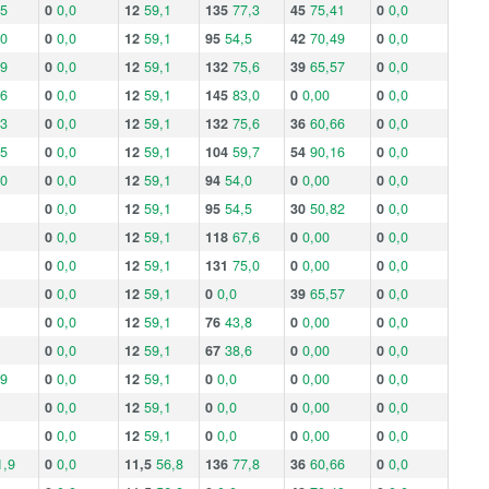
,5
0
0,0
12
59,1
135
77,3
45
75,41
0
0,0
,0
0
0,0
12
59,1
95
54,5
42
70,49
0
0,0
,9
0
0,0
12
59,1
132
75,6
39
65,57
0
0,0
,6
0
0,0
12
59,1
145
83,0
0
0,00
0
0,0
,3
0
0,0
12
59,1
132
75,6
36
60,66
0
0,0
,5
0
0,0
12
59,1
104
59,7
54
90,16
0
0,0
,0
0
0,0
12
59,1
94
54,0
0
0,00
0
0,0
0
0,0
12
59,1
95
54,5
30
50,82
0
0,0
0
0,0
12
59,1
118
67,6
0
0,00
0
0,0
0
0,0
12
59,1
131
75,0
0
0,00
0
0,0
0
0,0
12
59,1
0
0,0
39
65,57
0
0,0
0
0,0
12
59,1
76
43,8
0
0,00
0
0,0
0
0,0
12
59,1
67
38,6
0
0,00
0
0,0
,9
0
0,0
12
59,1
0
0,0
0
0,00
0
0,0
0
0,0
12
59,1
0
0,0
0
0,00
0
0,0
0
0,0
12
59,1
0
0,0
0
0,00
0
0,0
1,9
0
0,0
11,5
56,8
136
77,8
36
60,66
0
0,0