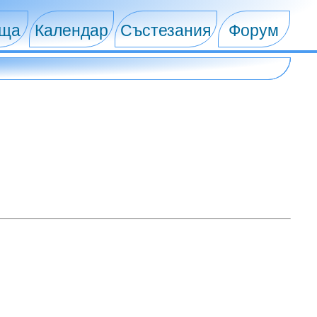
ища
Календар
Състезания
Форум