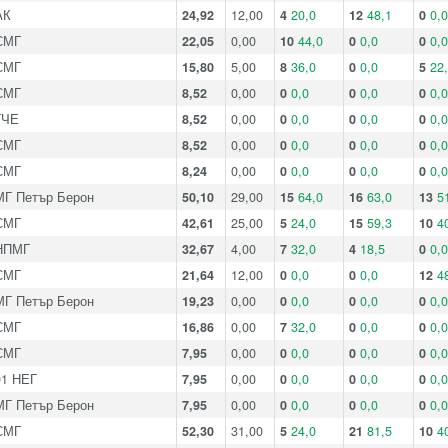
АК
24,92
12,00
4
20,0
12
48,1
0
0,0
СМГ
22,05
0,00
10
44,0
0
0,0
0
0,0
СМГ
15,80
5,00
8
36,0
0
0,0
5
22
СМГ
8,52
0,00
0
0,0
0
0,0
0
0,0
ГЧЕ
8,52
0,00
0
0,0
0
0,0
0
0,0
СМГ
8,52
0,00
0
0,0
0
0,0
0
0,0
СМГ
8,24
0,00
0
0,0
0
0,0
0
0,0
МГ Петър Берон
50,10
29,00
15
64,0
16
63,0
13
5
СМГ
42,61
25,00
5
24,0
15
59,3
10
4
НПМГ
32,67
4,00
7
32,0
4
18,5
0
0,0
СМГ
21,64
12,00
0
0,0
0
0,0
12
4
МГ Петър Берон
19,23
0,00
0
0,0
0
0,0
0
0,0
СМГ
16,86
0,00
7
32,0
0
0,0
0
0,0
СМГ
7,95
0,00
0
0,0
0
0,0
0
0,0
91 НЕГ
7,95
0,00
0
0,0
0
0,0
0
0,0
МГ Петър Берон
7,95
0,00
0
0,0
0
0,0
0
0,0
СМГ
52,30
31,00
5
24,0
21
81,5
10
4