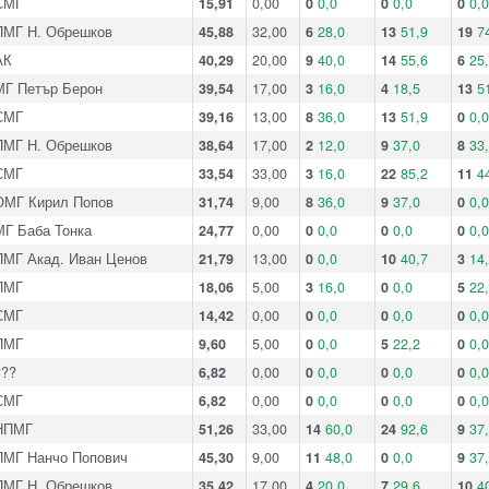
СМГ
15,91
0,00
0
0,0
0
0,0
0
0,0
ПМГ Н. Обрешков
45,88
32,00
6
28,0
13
51,9
19
7
АК
40,29
20,00
9
40,0
14
55,6
6
25
МГ Петър Берон
39,54
17,00
3
16,0
4
18,5
13
5
СМГ
39,16
13,00
8
36,0
13
51,9
0
0,0
ПМГ Н. Обрешков
38,64
17,00
2
12,0
9
37,0
8
33
СМГ
33,54
33,00
3
16,0
22
85,2
11
4
ОМГ Кирил Попов
31,74
9,00
8
36,0
9
37,0
0
0,0
МГ Баба Тонка
24,77
0,00
0
0,0
0
0,0
0
0,0
ПМГ Акад. Иван Ценов
21,79
13,00
0
0,0
10
40,7
3
14
ПМГ
18,06
5,00
3
16,0
0
0,0
5
22
СМГ
14,42
0,00
0
0,0
0
0,0
0
0,0
ПМГ
9,60
5,00
0
0,0
5
22,2
0
0,0
???
6,82
0,00
0
0,0
0
0,0
0
0,0
СМГ
6,82
0,00
0
0,0
0
0,0
0
0,0
НПМГ
51,26
33,00
14
60,0
24
92,6
9
37
ПМГ Нанчо Попович
45,30
9,00
11
48,0
0
0,0
9
37
ПМГ Н. Обрешков
35,42
17,00
4
20,0
7
29,6
10
4