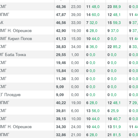
СМГ
48,36
23,00
11
48,0
23
88,9
0
0,0
НПМГ
47,87
39,00
14
60,0
12
48,1
11
4
АК
46,56
33,00
7
32,0
15
59,3
9
37
ПМГ Н. Обрешков
42,90
19,00
6
28,0
9
37,0
9
37
ОМГ Кирил Попов
41,13
15,00
10
44,0
0
0,0
11
4
СМГ
38,83
34,00
8
36,0
22
85,2
8
33
МГ Баба Тонка
29,55
1,00
0
0,0
0
0,0
0
0,0
СМГ
19,46
0,00
0
0,0
0
0,0
0
0,0
СМГ
15,84
0,00
0
0,0
0
0,0
0
0,0
СМГ
11,36
3,00
0
0,0
0
0,0
0
0,0
СМГ
9,09
0,00
0
0,0
0
0,0
0
0,0
ЕГ Пловдив
9,09
0,00
0
0,0
0
0,0
0
0,0
НПМГ
40,22
19,00
6
28,0
12
48,1
7
29
СМГ
39,81
6,00
13
56,0
6
25,9
0
0,0
СМГ
39,15
10,00
10
44,0
10
40,7
0
0,0
ПМГ Н. Обрешков
34,30
24,00
10
44,0
13
51,9
11
4
НПМГ
32,86
21,00
6
28,0
21
81,5
0
0,0