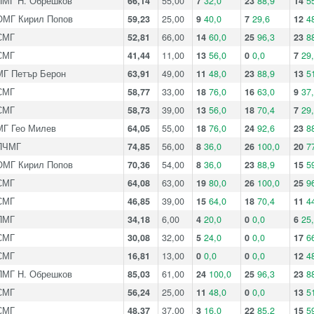
ПМГ Н. Обрешков
66,14
55,00
7
32,0
23
88,9
14
5
ОМГ Кирил Попов
59,23
25,00
9
40,0
7
29,6
12
4
СМГ
52,81
66,00
14
60,0
25
96,3
23
8
СМГ
41,44
11,00
13
56,0
0
0,0
7
29
МГ Петър Берон
63,91
49,00
11
48,0
23
88,9
13
5
СМГ
58,77
33,00
18
76,0
16
63,0
9
37
СМГ
58,73
39,00
13
56,0
18
70,4
7
29
МГ Гео Милев
64,05
55,00
18
76,0
24
92,6
23
8
ПЧМГ
74,85
56,00
8
36,0
26
100,0
20
7
ОМГ Кирил Попов
70,36
54,00
8
36,0
23
88,9
15
5
СМГ
64,08
63,00
19
80,0
26
100,0
25
9
СМГ
46,85
39,00
15
64,0
18
70,4
11
4
ПМГ
34,18
6,00
4
20,0
0
0,0
6
25
СМГ
30,08
32,00
5
24,0
0
0,0
17
6
СМГ
16,81
13,00
0
0,0
0
0,0
12
4
ПМГ Н. Обрешков
85,03
61,00
24
100,0
25
96,3
23
8
СМГ
56,24
25,00
11
48,0
0
0,0
13
5
СМГ
48,37
37,00
3
16,0
22
85,2
15
5