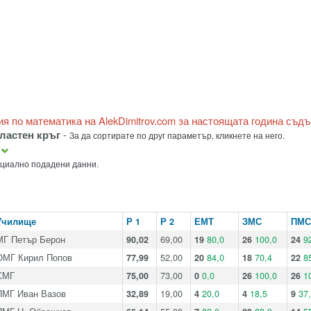
ия по математика на AlekDimitrov.com за настоящата година съд
ластен кръг
-
За да сортирате по друг параметър, кликнете на него.
а
ициално подадени данни.
Училище
Р 1
Р 2
ЕМТ
ЗМС
ПМС
МГ Петър Берон
90,02
69,00
19
80,0
26
100,0
24
9
ОМГ Кирил Попов
77,99
52,00
20
84,0
18
70,4
22
8
СМГ
75,00
73,00
0
0,0
26
100,0
26
1
ПМГ Иван Вазов
32,89
19,00
4
20,0
4
18,5
9
37