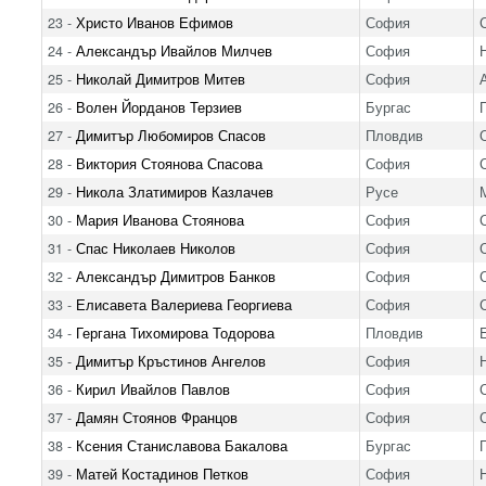
23 -
Христо Иванов Ефимов
София
24 -
Александър Ивайлов Милчев
София
25 -
Николай Димитров Митев
София
26 -
Волен Йорданов Терзиев
Бургас
27 -
Димитър Любомиров Спасов
Пловдив
28 -
Виктория Стоянова Спасова
София
29 -
Никола Златимиров Казлачев
Русе
30 -
Мария Иванова Стоянова
София
31 -
Спас Николаев Николов
София
32 -
Александър Димитров Банков
София
33 -
Елисавета Валериева Георгиева
София
34 -
Гергана Тихомирова Тодорова
Пловдив
35 -
Димитър Кръстинов Ангелов
София
36 -
Кирил Ивайлов Павлов
София
37 -
Дамян Стоянов Францов
София
38 -
Ксения Станиславова Бакалова
Бургас
39 -
Матей Костадинов Петков
София