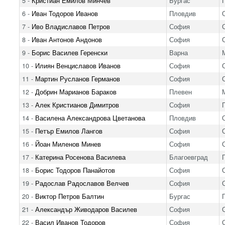
5 -
Кристиан Емилов Минчев
Бургас
6 -
Иван Тодоров Иванов
Пловдив
7 -
Иво Владиславов Петров
София
8 -
Иван Антонов Андонов
София
9 -
Борис Василев Геренски
Варна
10 -
Илиян Венциславов Иванов
София
11 -
Мартин Русланов Германов
София
12 -
Добрин Марианов Бараков
Плевен
13 -
Алек Кристианов Димитров
София
14 -
Василена Александрова Цветанова
Пловдив
15 -
Петър Емилов Лангов
София
16 -
Йоан Миленов Минев
София
17 -
Катерина Росенова Василева
Благоевград
18 -
Борис Тодоров Панайотов
София
19 -
Радослав Радославов Велчев
София
20 -
Виктор Петров Балтин
Бургас
21 -
Александър Живодаров Василев
София
22 -
Васил Иванов Тодоров
София