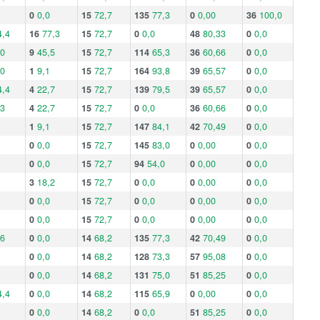
0
0,0
15
72,7
135
77,3
0
0,00
36
100,0
4,4
16
77,3
15
72,7
0
0,0
48
80,33
0
0,0
,0
9
45,5
15
72,7
114
65,3
36
60,66
0
0,0
,0
1
9,1
15
72,7
164
93,8
39
65,57
0
0,0
4,4
4
22,7
15
72,7
139
79,5
39
65,57
0
0,0
,3
4
22,7
15
72,7
0
0,0
36
60,66
0
0,0
1
9,1
15
72,7
147
84,1
42
70,49
0
0,0
0
0,0
15
72,7
145
83,0
0
0,00
0
0,0
0
0,0
15
72,7
94
54,0
0
0,00
0
0,0
3
18,2
15
72,7
0
0,0
0
0,00
0
0,0
0
0,0
15
72,7
0
0,0
0
0,00
0
0,0
0
0,0
15
72,7
0
0,0
0
0,00
0
0,0
,6
0
0,0
14
68,2
135
77,3
42
70,49
0
0,0
0
0,0
14
68,2
128
73,3
57
95,08
0
0,0
0
0,0
14
68,2
131
75,0
51
85,25
0
0,0
4,4
0
0,0
14
68,2
115
65,9
0
0,00
0
0,0
0
0,0
14
68,2
0
0,0
51
85,25
0
0,0