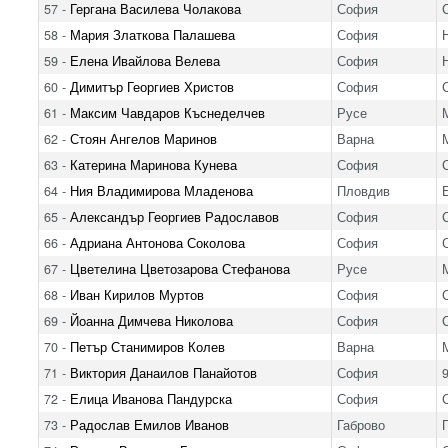
57 -
Гергана Василева Чолакова
София
58 -
Мария Златкова Палашева
София
59 -
Елена Ивайлова Велева
София
60 -
Димитър Георгиев Христов
София
61 -
Максим Чавдаров Къснеделчев
Русе
62 -
Стоян Ангелов Маринов
Варна
63 -
Катерина Маринова Кунева
София
64 -
Ния Владимирова Младенова
Пловдив
65 -
Александър Георгиев Радославов
София
66 -
Адриана Антонова Соколова
София
67 -
Цветелина Цветозарова Стефанова
Русе
68 -
Иван Кирилов Муртов
София
69 -
Йоанна Димчева Николова
София
70 -
Петър Станимиров Колев
Варна
71 -
Виктория Данаилов Панайотов
София
72 -
Елица Иванова Пандурска
София
73 -
Радослав Емилов Иванов
Габрово