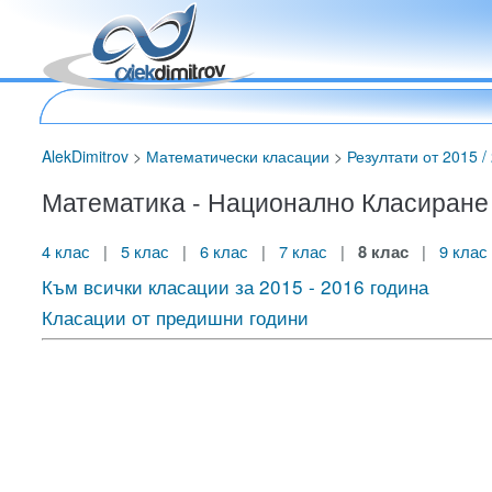
AlekDimitrov
>
Математически класации
>
Резултати от 2015 / 
Математика - Национално Класиране за
4 клас
|
5 клас
|
6 клас
|
7 клас
|
8 клас
|
9 клас
Към всички класации за 2015 - 2016 година
Класации от предишни години