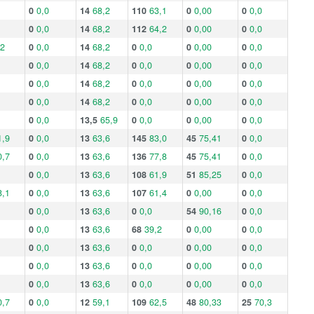
0
0,0
14
68,2
110
63,1
0
0,00
0
0,0
0
0,0
14
68,2
112
64,2
0
0,00
0
0,0
,2
0
0,0
14
68,2
0
0,0
0
0,00
0
0,0
0
0,0
14
68,2
0
0,0
0
0,00
0
0,0
0
0,0
14
68,2
0
0,0
0
0,00
0
0,0
0
0,0
14
68,2
0
0,0
0
0,00
0
0,0
0
0,0
13,5
65,9
0
0,0
0
0,00
0
0,0
1,9
0
0,0
13
63,6
145
83,0
45
75,41
0
0,0
0,7
0
0,0
13
63,6
136
77,8
45
75,41
0
0,0
0
0,0
13
63,6
108
61,9
51
85,25
0
0,0
8,1
0
0,0
13
63,6
107
61,4
0
0,00
0
0,0
0
0,0
13
63,6
0
0,0
54
90,16
0
0,0
0
0,0
13
63,6
68
39,2
0
0,00
0
0,0
0
0,0
13
63,6
0
0,0
0
0,00
0
0,0
0
0,0
13
63,6
0
0,0
0
0,00
0
0,0
0
0,0
13
63,6
0
0,0
0
0,00
0
0,0
0,7
0
0,0
12
59,1
109
62,5
48
80,33
25
70,3