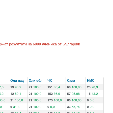
ържат резултати на
6000 ученика
от България!
Оли нац
Оли обл
ЧХ
Сала
НМС
2,6
19
90,9
21
100,0
151
86,4
60
100,00
25
70,3
5,2
12
59,1
21
100,0
152
86,9
57
95,08
15
43,2
00,0
21
100,0
21
100,0
175
100,0
60
100,00
0
0,0
,0
6
31,8
21
100,0
0
0,0
33
55,74
0
0,0