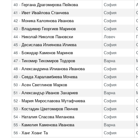
40 -
Гергана Драгомирова Пейкова
София
41 -
Ивет Ивайлова Станчева
София
42 -
Моника Калоянова Иванова
София
43 -
Владимир Георгиев Маринов
София
44 -
Николай Николов Пановски
Ловеч
45 -
Десислава Илиянова Илиева
София
46 -
Божидар Каменов Маринов
София
47 -
Тихомир Тихомиров Тодоров
Варна
48 -
Александрина Илианова Иванова
София
49 -
Севда Хараламбиева Мочева
София
50 -
Асен Светлинов Марков
София
51 -
Александър Иванов Захариев
Варна
52 -
Мария Мирославова Мутафчиева
София
53 -
Костадин Цветомиров Пенчев
София
54 -
Наталия Спасова Миланова
София
55 -
Камелия Каменова Иванова
Варна
56 -
Ханг Хоанг Та
София