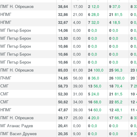
ПМГ Н. Обрешков
38,64
17,00
2
12,0
9
37,0
8
3
НПМГ
32,86
21,00
6
28,0
21
81,5
0
0
НПМГ
32,67
4,00
7
32,0
4
18,5
0
0
МГ Петър Берон
14,06
0,00
0
0,0
0
0,0
0
0
МГ Петър Берон
13,50
0,00
0
0,0
0
0,0
0
0
МГ Петър Берон
10,66
0,00
0
0,0
0
0,0
0
0
МГ Петър Берон
10,66
0,00
0
0,0
0
0,0
0
0
МГ Петър Берон
10,66
0,00
0
0,0
0
0,0
0
0
ПМГ Н. Обрешков
85,03
61,00
24
100,0
25
96,3
23
ПЧМГ
74,85
56,00
8
36,0
26
100,0
20
СМГ
58,73
39,00
13
56,0
18
70,4
7
2
СМГ
52,30
31,00
5
24,0
21
81,5
10
СМГ
50,62
34,00
16
68,0
22
85,2
12
НПМГ
47,87
39,00
14
60,0
12
48,1
11
ПМГ Н. Обрешков
39,17
25,00
4
20,0
17
66,7
8
3
МГ Атанас Радев
20,41
0,00
0
0,0
0
0,0
0
0
ПМГ Васил Друмев
20,35
9,00
0
0,0
0
0,0
9
3