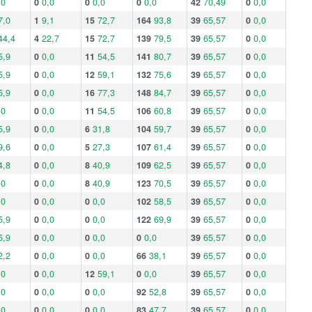
,0
0
0,0
0
0,0
0
0,0
42
70,49
0
0,0
7,0
1
9,1
15
72,7
164
93,8
39
65,57
0
0,0
44,4
4
22,7
15
72,7
139
79,5
39
65,57
0
0,0
5,9
0
0,0
11
54,5
141
80,7
39
65,57
0
0,0
5,9
0
0,0
12
59,1
132
75,6
39
65,57
0
0,0
5,9
0
0,0
16
77,3
148
84,7
39
65,57
0
0,0
,0
0
0,0
11
54,5
106
60,8
39
65,57
0
0,0
5,9
0
0,0
6
31,8
104
59,7
39
65,57
0
0,0
9,6
0
0,0
5
27,3
107
61,4
39
65,57
0
0,0
4,8
0
0,0
8
40,9
109
62,5
39
65,57
0
0,0
,0
0
0,0
8
40,9
123
70,5
39
65,57
0
0,0
,0
0
0,0
0
0,0
102
58,5
39
65,57
0
0,0
5,9
0
0,0
0
0,0
122
69,9
39
65,57
0
0,0
5,9
0
0,0
0
0,0
0
0,0
39
65,57
0
0,0
2,2
0
0,0
0
0,0
66
38,1
39
65,57
0
0,0
,0
0
0,0
12
59,1
0
0,0
39
65,57
0
0,0
,0
0
0,0
0
0,0
92
52,8
39
65,57
0
0,0
,0
0
0,0
0
0,0
83
47,7
39
65,57
0
0,0