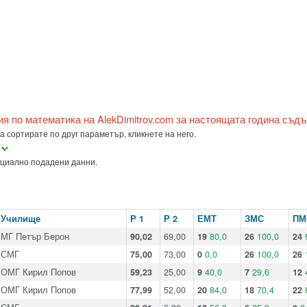
ия по математика на AlekDimitrov.com за настоящата година съд
а сортирате по друг параметър, кликнете на него.
а
ициално подадени данни.
Училище
Р 1
Р 2
ЕМТ
ЗМС
ПМ
МГ Петър Берон
90,02
69,00
19
80,0
26
100,0
24
СМГ
75,00
73,00
0
0,0
26
100,0
26
ОМГ Кирил Попов
59,23
25,00
9
40,0
7
29,6
12
ОМГ Кирил Попов
77,99
52,00
20
84,0
18
70,4
22