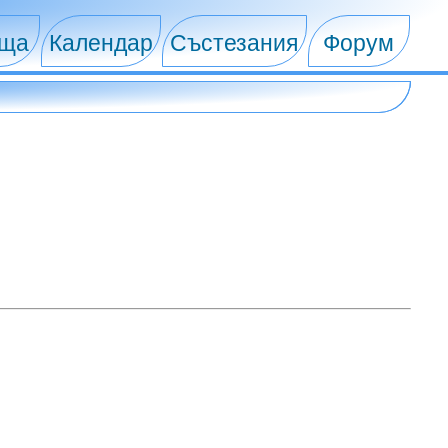
ища
Календар
Състезания
Форум