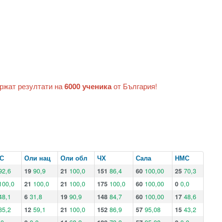
ържат резултати на
6000 ученика
от България!
С
Оли нац
Оли обл
ЧХ
Сала
НМС
92,6
19
90,9
21
100,0
151
86,4
60
100,00
25
70,3
100,0
21
100,0
21
100,0
175
100,0
60
100,00
0
0,0
48,1
6
31,8
19
90,9
148
84,7
60
100,00
17
48,6
85,2
12
59,1
21
100,0
152
86,9
57
95,08
15
43,2