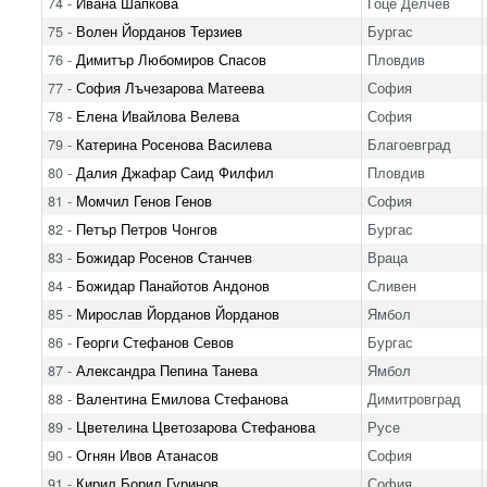
74 -
Ивана Шапкова
Гоце Делчев
75 -
Волен Йорданов Терзиев
Бургас
76 -
Димитър Любомиров Спасов
Пловдив
77 -
София Лъчезарова Матеева
София
78 -
Елена Ивайлова Велева
София
79 -
Катерина Росенова Василева
Благоевград
80 -
Далия Джафар Саид Филфил
Пловдив
81 -
Момчил Генов Генов
София
82 -
Петър Петров Чонгов
Бургас
83 -
Божидар Росенов Станчев
Враца
84 -
Божидар Панайотов Андонов
Сливен
85 -
Мирослав Йорданов Йорданов
Ямбол
86 -
Георги Стефанов Севов
Бургас
87 -
Александра Пепина Танева
Ямбол
88 -
Валентина Емилова Стефанова
Димитровград
89 -
Цветелина Цветозарова Стефанова
Русе
90 -
Огнян Ивов Атанасов
София
91 -
Кирил Борил Гуринов
София