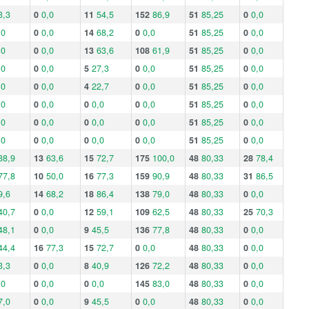
3,3
0
0,0
11
54,5
152
86,9
51
85,25
0
0,0
,0
0
0,0
14
68,2
0
0,0
51
85,25
0
0,0
,0
0
0,0
13
63,6
108
61,9
51
85,25
0
0,0
,0
0
0,0
5
27,3
0
0,0
51
85,25
0
0,0
,0
0
0,0
4
22,7
0
0,0
51
85,25
0
0,0
,0
0
0,0
0
0,0
0
0,0
51
85,25
0
0,0
,0
0
0,0
0
0,0
0
0,0
51
85,25
0
0,0
,0
0
0,0
0
0,0
0
0,0
51
85,25
0
0,0
88,9
13
63,6
15
72,7
175
100,0
48
80,33
28
78,4
77,8
10
50,0
16
77,3
159
90,9
48
80,33
31
86,5
9,6
14
68,2
18
86,4
138
79,0
48
80,33
0
0,0
40,7
0
0,0
12
59,1
109
62,5
48
80,33
25
70,3
48,1
0
0,0
9
45,5
136
77,8
48
80,33
0
0,0
44,4
16
77,3
15
72,7
0
0,0
48
80,33
0
0,0
3,3
0
0,0
8
40,9
126
72,2
48
80,33
0
0,0
,0
0
0,0
0
0,0
145
83,0
48
80,33
0
0,0
7,0
0
0,0
9
45,5
0
0,0
48
80,33
0
0,0