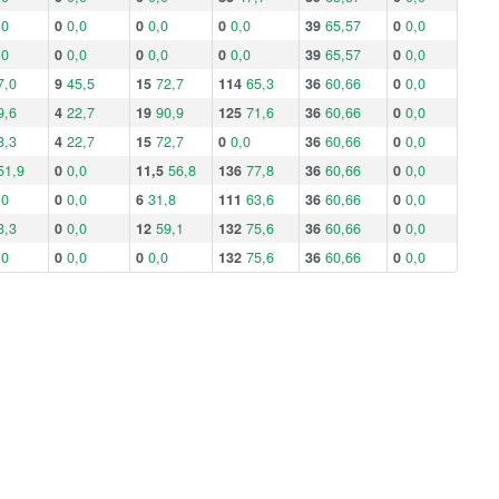
,0
0
0,0
0
0,0
0
0,0
39
65,57
0
0,0
,0
0
0,0
0
0,0
0
0,0
39
65,57
0
0,0
7,0
9
45,5
15
72,7
114
65,3
36
60,66
0
0,0
9,6
4
22,7
19
90,9
125
71,6
36
60,66
0
0,0
3,3
4
22,7
15
72,7
0
0,0
36
60,66
0
0,0
51,9
0
0,0
11,5
56,8
136
77,8
36
60,66
0
0,0
,0
0
0,0
6
31,8
111
63,6
36
60,66
0
0,0
3,3
0
0,0
12
59,1
132
75,6
36
60,66
0
0,0
,0
0
0,0
0
0,0
132
75,6
36
60,66
0
0,0