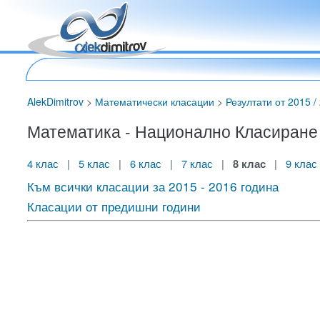
AlekDimitrov
>
Математически класации
>
Резултати от 2015 / 
Математика - Национално Класиране за
4 клас
|
5 клас
|
6 клас
|
7 клас
|
8 клас
|
9 клас
Към всички класации за 2015 - 2016 година
Класации от предишни години