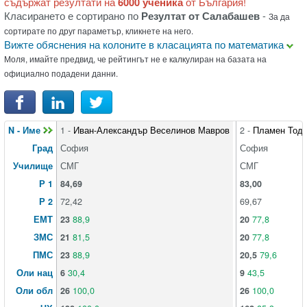
съдържат резултати на
6000 ученика
от България!
Класирането е сортирано по
Резултат от Салабашев
-
За да
сортирате по друг параметър, кликнете на него.
Вижте обяснения на колоните в класацията по математика
Моля, имайте предвид, че рейтингът не е калкулиран на базата на
официално подадени данни.
N - Име
1 -
Иван-Александър Веселинов Мавров
2 -
Пламен Тодо
Град
София
София
Училище
СМГ
СМГ
Р 1
84,69
83,00
Р 2
72,42
69,67
ЕМТ
23
88,9
20
77,8
ЗМС
21
81,5
20
77,8
ПМС
23
88,9
20,5
79,6
Оли нац
6
30,4
9
43,5
Оли обл
26
100,0
26
100,0