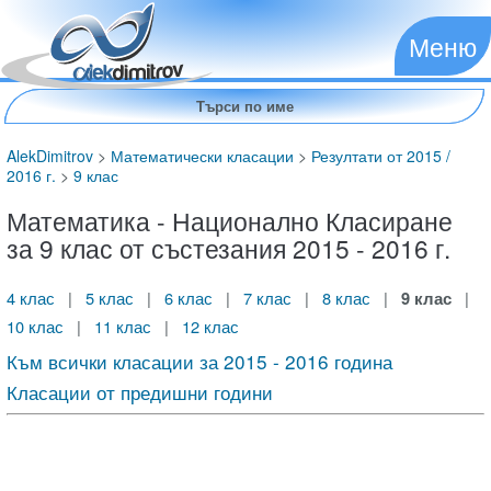
Меню
AlekDimitrov
>
Математически класации
>
Резултати от 2015 /
2016 г.
>
9 клас
Математика - Национално Класиране
за 9 клас от състезания 2015 - 2016 г.
4 клас
|
5 клас
|
6 клас
|
7 клас
|
8 клас
|
9 клас
|
10 клас
|
11 клас
|
12 клас
Към всички класации за 2015 - 2016 година
Класации от предишни години