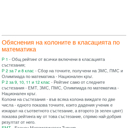
Обяснения на колоните в класацията по
математика
Р 1
- Общ рейтинг от всички включени в класацията
състезания;
Р 2 за 7 и 8 клас
- Сбор на точките, получени на ЗМС, ПМС и
Олимпиада по математика - Национален кръг.
Р 2 за 9, 10, 11 и 12 клас
- Рейтинг само от следните
състезания - ЕМТ, ЗМС, ПМС, Олимпиада по математика -
Национален кръг.
Колони на състезания - във всяка колона виждате по две
числа - едното показва точките, които дадения ученик е
изкарал на съответното състезание, а второто (в зелен цвят)
показва рейтинга му от това състезание, спрямо най-добрия
резултат от него.
ЕМТ
- Есенен Математически Турнир