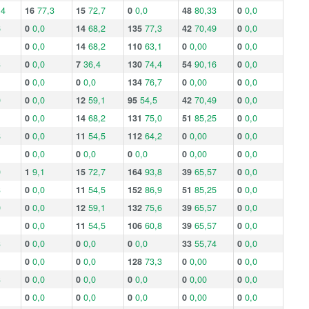
,4
16
77,3
15
72,7
0
0,0
48
80,33
0
0,0
6
0
0,0
14
68,2
135
77,3
42
70,49
0
0,0
0
0,0
14
68,2
110
63,1
0
0,00
0
0,0
3
0
0,0
7
36,4
130
74,4
54
90,16
0
0,0
0
0,0
0
0,0
134
76,7
0
0,00
0
0,0
0
0
0,0
12
59,1
95
54,5
42
70,49
0
0,0
0
0,0
14
68,2
131
75,0
51
85,25
0
0,0
8
0
0,0
11
54,5
112
64,2
0
0,00
0
0,0
0
0,0
0
0,0
0
0,0
0
0,00
0
0,0
0
1
9,1
15
72,7
164
93,8
39
65,57
0
0,0
3
0
0,0
11
54,5
152
86,9
51
85,25
0
0,0
9
0
0,0
12
59,1
132
75,6
39
65,57
0
0,0
0
0,0
11
54,5
106
60,8
39
65,57
0
0,0
3
0
0,0
0
0,0
0
0,0
33
55,74
0
0,0
0
0,0
0
0,0
128
73,3
0
0,00
0
0,0
3
0
0,0
0
0,0
0
0,0
0
0,00
0
0,0
0
0,0
0
0,0
0
0,0
0
0,00
0
0,0