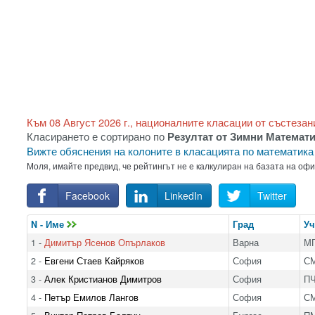
Към 08 Август 2026 г., националните класации от състезан
Класирането е сортирано по
Резултат от Зимни Математ
Вижте обяснения на колоните в класацията по математик
Моля, имайте предвид, че рейтингът не е калкулиран на базата на оф
Facebook
LinkedIn
Twitter
N - Име
Град
У
1 -
Димитър Ясенов Опърлаков
Варна
МГ
2 -
Евгени Стаев Кайряков
София
С
3 -
Алек Кристианов Димитров
София
П
4 -
Петър Емилов Лангов
София
С