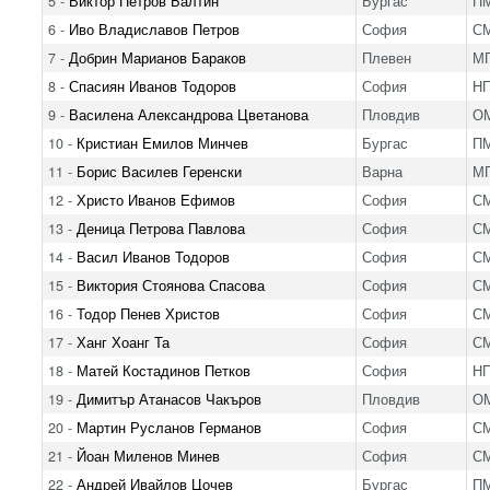
5 -
Виктор Петров Балтин
Бургас
ПМ
6 -
Иво Владиславов Петров
София
С
7 -
Добрин Марианов Бараков
Плевен
МГ
8 -
Спасиян Иванов Тодоров
София
Н
9 -
Василена Александрова Цветанова
Пловдив
ОМ
10 -
Кристиан Емилов Минчев
Бургас
ПМ
11 -
Борис Василев Геренски
Варна
МГ
12 -
Христо Иванов Ефимов
София
С
13 -
Деница Петрова Павлова
София
С
14 -
Васил Иванов Тодоров
София
С
15 -
Виктория Стоянова Спасова
София
С
16 -
Тодор Пенев Христов
София
С
17 -
Ханг Хоанг Та
София
С
18 -
Матей Костадинов Петков
София
Н
19 -
Димитър Атанасов Чакъров
Пловдив
ОМ
20 -
Мартин Русланов Германов
София
С
21 -
Йоан Миленов Минев
София
С
22 -
Андрей Ивайлов Цочев
Бургас
ПМ