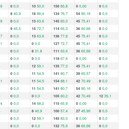
,9
0
0,0
10
50,0
150
85,8
0
0,00
0
0,0
0
8
40,9
18
86,4
134
76,7
54
90,16
0
0,0
,9
0
0,0
13
63,6
145
83,0
45
75,41
0
0,0
0
9
45,5
15
72,7
114
65,3
36
60,66
0
0,0
,7
0
0,0
13
63,6
136
77,8
45
75,41
0
0,0
,1
0
0,0
0
0,0
127
72,7
45
75,41
0
0,0
0
0,0
6
31,8
111
63,6
36
60,66
0
0,0
3
0
0,0
0
0,0
118
67,6
0
0,00
0
0,0
5
0
0,0
12
59,1
135
77,3
45
75,41
0
0,0
9
0
0,0
11
54,5
141
80,7
39
65,57
0
0,0
,1
0
0,0
11
54,5
154
88,1
42
70,49
0
0,0
0
0,0
11
54,5
141
80,7
54
90,16
0
0,0
9
0
0,0
0
0,0
105
60,2
42
70,49
12
35,1
,4
0
0,0
14
68,2
115
65,9
0
0,00
0
0,0
5
0
0,0
8
40,9
100
57,4
27
45,90
0
0,0
6
0
0,0
12
59,1
145
83,0
0
0,00
0
0,0
0
0,0
0
0,0
132
75,6
36
60,66
0
0,0