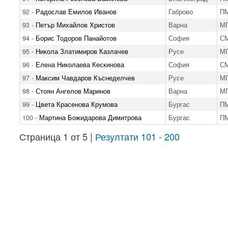
92 -
Радослав Емилов Иванов
Габрово
ПМ
93 -
Петър Михайлов Христов
Варна
МГ
94 -
Борис Тодоров Панайотов
София
С
95 -
Никола Златимиров Казлачев
Русе
МГ
96 -
Елена Николаева Кескинова
София
С
97 -
Максим Чавдаров Къснеделчев
Русе
МГ
98 -
Стоян Ангелов Маринов
Варна
МГ
99 -
Цвета Красенова Крумова
Бургас
ПМ
100 -
Мартина Божидарова Димитрова
Бургас
ПМ
Страница 1 от 5 |
Резултати 101 - 200