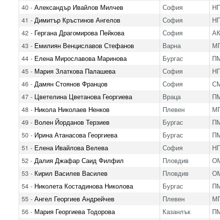
40 -
Александър Ивайлов Милчев
София
Н
41 -
Димитър Кръстинов Ангелов
София
Н
42 -
Гергана Драгомирова Пейкова
София
А
43 -
Емилиян Венциславов Стефанов
Варна
МГ
44 -
Елена Мирославова Маринова
Бургас
ПМ
45 -
Мария Златкова Палашева
София
Н
46 -
Дамян Стоянов Францов
София
С
47 -
Цветелина Цветанова Георгиева
Враца
ПМ
48 -
Никола Николаев Ненков
Плевен
МГ
49 -
Волен Йорданов Терзиев
Бургас
ПМ
50 -
Ирина Атанасова Георгиева
Бургас
ПМ
51 -
Елена Ивайлова Велева
София
Н
52 -
Далия Джафар Саид Филфил
Пловдив
ОМ
53 -
Кирил Василев Василев
Пловдив
ОМ
54 -
Николета Костадинова Николова
Бургас
ПМ
55 -
Ангел Георгиев Андрейчев
Плевен
МГ
56 -
Мария Георгиева Тодорова
Казанлък
П