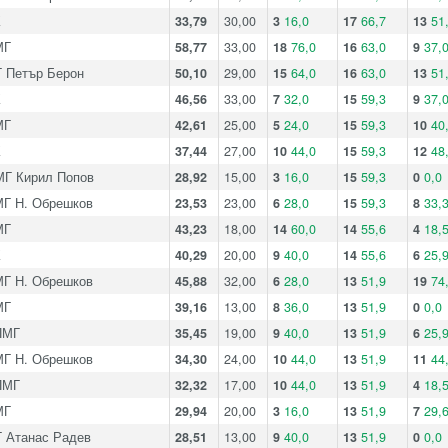
К
33,79
30,00
3
16,0
17
66,7
13
51
МГ
58,77
33,00
18
76,0
16
63,0
9
37,
 Петър Берон
50,10
29,00
15
64,0
16
63,0
13
51
К
46,56
33,00
7
32,0
15
59,3
9
37,
МГ
42,61
25,00
5
24,0
15
59,3
10
40
К
37,44
27,00
10
44,0
15
59,3
12
48
Г Кирил Попов
28,92
15,00
3
16,0
15
59,3
0
0,0
Г Н. Обрешков
23,53
23,00
6
28,0
15
59,3
8
33,
МГ
43,23
18,00
14
60,0
14
55,6
4
18,
К
40,29
20,00
9
40,0
14
55,6
6
25,
Г Н. Обрешков
45,88
32,00
6
28,0
13
51,9
19
74
МГ
39,16
13,00
8
36,0
13
51,9
0
0,0
ПМГ
35,45
19,00
9
40,0
13
51,9
6
25,
Г Н. Обрешков
34,30
24,00
10
44,0
13
51,9
11
44
ПМГ
32,32
17,00
10
44,0
13
51,9
4
18,
МГ
29,94
20,00
3
16,0
13
51,9
7
29,
 Атанас Радев
28,51
13,00
9
40,0
13
51,9
0
0,0