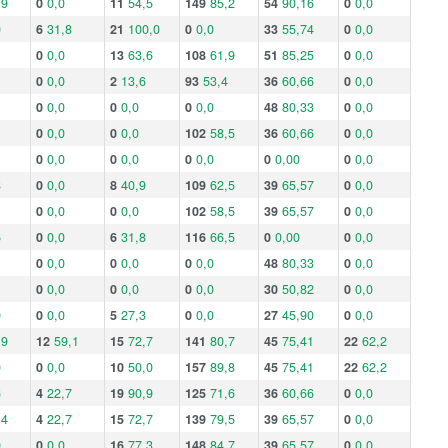
,9
0
0,0
11
54,5
149
85,2
54
90,16
0
0,0
0
6
31,8
21
100,0
0
0,0
33
55,74
0
0,0
0
0,0
13
63,6
108
61,9
51
85,25
0
0,0
1
0
0,0
2
13,6
93
53,4
36
60,66
0
0,0
1
0
0,0
0
0,0
0
0,0
48
80,33
0
0,0
1
0
0,0
0
0,0
102
58,5
36
60,66
0
0,0
0
0,0
0
0,0
0
0,0
0
0,00
0
0,0
8
0
0,0
8
40,9
109
62,5
39
65,57
0
0,0
0
0,0
0
0,0
102
58,5
39
65,57
0
0,0
6
0
0,0
6
31,8
116
66,5
0
0,00
0
0,0
1
0
0,0
0
0,0
0
0,0
48
80,33
0
0,0
0
0,0
0
0,0
0
0,0
30
50,82
0
0,0
9
0
0,0
5
27,3
0
0,0
27
45,90
0
0,0
,9
12
59,1
15
72,7
141
80,7
45
75,41
22
62,2
0
0
0,0
10
50,0
157
89,8
45
75,41
22
62,2
6
4
22,7
19
90,9
125
71,6
36
60,66
0
0,0
,4
4
22,7
15
72,7
139
79,5
39
65,57
0
0,0
9
0
0,0
16
77,3
148
84,7
39
65,57
0
0,0