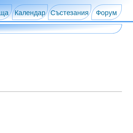
ища
Календар
Състезания
Форум