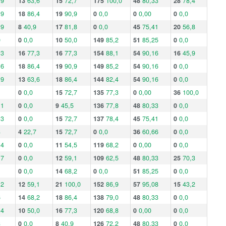
,9
13
63,6
15
72,7
175
100,0
48
80,33
28
78,4
,9
18
86,4
19
90,9
0
0,0
0
0,00
0
0,0
,9
8
40,9
17
81,8
0
0,0
45
75,41
20
56,8
0
0
0,0
10
50,0
149
85,2
51
85,25
0
0,0
,3
16
77,3
16
77,3
154
88,1
54
90,16
16
45,9
,6
18
86,4
19
90,9
149
85,2
54
90,16
0
0,0
,9
13
63,6
18
86,4
144
82,4
54
90,16
0
0,0
0
0,0
15
72,7
135
77,3
0
0,00
36
100,0
,1
0
0,0
9
45,5
136
77,8
48
80,33
0
0,0
,3
0
0,0
15
72,7
137
78,4
45
75,41
0
0,0
3
4
22,7
15
72,7
0
0,0
36
60,66
0
0,0
,4
0
0,0
11
54,5
119
68,2
0
0,00
0
0,0
,7
0
0,0
12
59,1
109
62,5
48
80,33
25
70,3
0
0,0
14
68,2
0
0,0
51
85,25
0
0,0
,2
12
59,1
21
100,0
152
86,9
57
95,08
15
43,2
6
14
68,2
18
86,4
138
79,0
48
80,33
0
0,0
,4
10
50,0
16
77,3
120
68,8
0
0,00
0
0,0
3
0
0,0
8
40,9
126
72,2
48
80,33
0
0,0