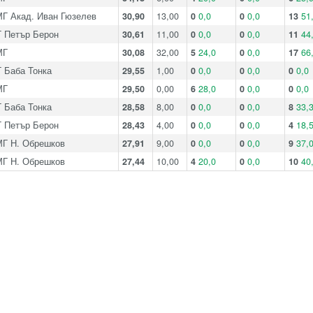
Г Акад. Иван Гюзелев
30,90
13,00
0
0,0
0
0,0
13
51
 Петър Берон
30,61
11,00
0
0,0
0
0,0
11
44
МГ
30,08
32,00
5
24,0
0
0,0
17
66
 Баба Тонка
29,55
1,00
0
0,0
0
0,0
0
0,0
МГ
29,50
0,00
6
28,0
0
0,0
0
0,0
 Баба Тонка
28,58
8,00
0
0,0
0
0,0
8
33,
 Петър Берон
28,43
4,00
0
0,0
0
0,0
4
18,
Г Н. Обрешков
27,91
9,00
0
0,0
0
0,0
9
37,
Г Н. Обрешков
27,44
10,00
4
20,0
0
0,0
10
40