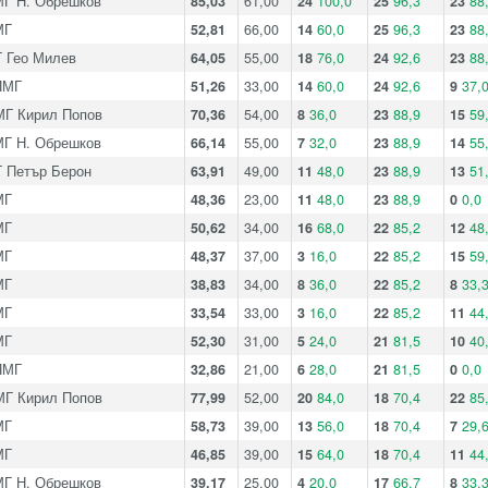
Г Н. Обрешков
85,03
61,00
24
100,0
25
96,3
23
88
МГ
52,81
66,00
14
60,0
25
96,3
23
88
 Гео Милев
64,05
55,00
18
76,0
24
92,6
23
88
ПМГ
51,26
33,00
14
60,0
24
92,6
9
37,
Г Кирил Попов
70,36
54,00
8
36,0
23
88,9
15
59
Г Н. Обрешков
66,14
55,00
7
32,0
23
88,9
14
55
 Петър Берон
63,91
49,00
11
48,0
23
88,9
13
51
МГ
48,36
23,00
11
48,0
23
88,9
0
0,0
МГ
50,62
34,00
16
68,0
22
85,2
12
48
МГ
48,37
37,00
3
16,0
22
85,2
15
59
МГ
38,83
34,00
8
36,0
22
85,2
8
33,
МГ
33,54
33,00
3
16,0
22
85,2
11
44
МГ
52,30
31,00
5
24,0
21
81,5
10
40
ПМГ
32,86
21,00
6
28,0
21
81,5
0
0,0
Г Кирил Попов
77,99
52,00
20
84,0
18
70,4
22
85
МГ
58,73
39,00
13
56,0
18
70,4
7
29,
МГ
46,85
39,00
15
64,0
18
70,4
11
44
Г Н. Обрешков
39,17
25,00
4
20,0
17
66,7
8
33,