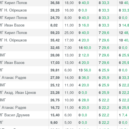
Г Кирил Попов
36,58
18,00
9
40,0
8
33,3
10
40
Г Н. Обрешков
28,25
16,00
0
0,0
8
33,3
8
33,
Г Кирил Попов
24,70
8,00
9
40,0
8
33,3
0
0,0
Г Иван Вазов
8,02
11,00
3
16,0
8
33,3
3
14,
Г Кирил Попов
59,23
25,00
9
40,0
7
29,6
12
48
Г Н. Обрешков
35,42
17,00
4
20,0
7
29,6
10
40
МГ
32,45
7,00
14
60,0
7
29,6
0
0,0
ПМГ
28,08
13,00
2
12,0
7
29,6
6
25,
Г Иван Вазов
17,03
13,00
4
20,0
7
29,6
6
25,
МГ
39,81
6,00
13
56,0
6
25,9
0
0,0
 Атанас Радев
27,59
14,00
8
36,0
6
25,9
8
33,
ПМГ
25,12
11,00
4
20,0
6
25,9
5
22,
Г Акад. Иван Ценов
23,28
11,00
0
0,0
6
25,9
5
22,
ПМГ
26,75
10,00
6
28,0
5
22,2
5
22,
 Атанас Радев
16,72
11,00
4
20,0
5
22,2
6
25,
Г Васил Друмев
15,40
6,00
0
0,0
5
22,2
1
7,4
МГ
9,60
5,00
0
0,0
5
22,2
0
0,0