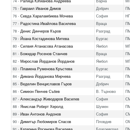
74 -
Ралица Юлианова Андреева
Варна
МГ
75 -
Гавраил Иванов Димов
Добрич
ПМ
76 -
Севда Хараламбиева Мочева
София
Н
77 -
Радостина Ивайлова Василева
Враца
ПМ
78 -
Денис Динчеров Къров
Разград
П
79 -
Йоана Костадинова Митева
Бургас
ПМ
80 -
Силвия Атанасова Атанасова
Ямбол
МГ
81 -
Божидар Росенов Станчев
Враца
ПМ
82 -
Мирослав Йорданов Йорданов
Ямбол
МГ
83 -
Пламена Руменова Кръстева
Бургас
ПМ
84 -
Димана Йорданова Мирчева
Разград
П
85 -
Веделин Венциславов Гъров
Добрич
ПМ
86 -
Симеон Пенчев Събев
В. Търново
ПМ
87 -
Александър Живодаров Василев
София
С
88 -
Янислав Роберт Херолд
Шумен
ПМ
89 -
Иван Антонов Андонов
София
С
90 -
Димитър Любомиров Спасов
Пловдив
ОМ
91 -
Катерина Росенова Василева
Благоевград
П