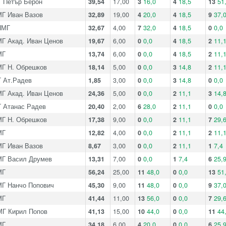
 Петър Берон
39,54
17,00
3
16,0
4
18,5
13
51
Г Иван Вазов
32,89
19,00
4
20,0
4
18,5
9
37,
ПМГ
32,67
4,00
7
32,0
4
18,5
0
0,0
Г Акад. Иван Ценов
19,67
6,00
0
0,0
4
18,5
2
11,
МГ
13,74
6,00
0
0,0
4
18,5
2
11,
Г Н. Обрешков
18,14
5,00
0
0,0
3
14,8
2
11,
 Ат.Радев
1,85
3,00
0
0,0
3
14,8
0
0,0
Г Акад. Иван Ценов
24,36
5,00
0
0,0
2
11,1
3
14,
 Атанас Радев
20,40
2,00
6
28,0
2
11,1
0
0,0
Г Н. Обрешков
17,38
9,00
0
0,0
2
11,1
7
29,
МГ
12,82
4,00
0
0,0
2
11,1
2
11,
Г Иван Вазов
8,67
3,00
0
0,0
2
11,1
1
7,4
Г Васил Друмев
13,31
7,00
0
0,0
1
7,4
6
25,
МГ
56,24
25,00
11
48,0
0
0,0
13
51
Г Нанчо Попович
45,30
9,00
11
48,0
0
0,0
9
37,
МГ
41,44
11,00
13
56,0
0
0,0
7
29,
Г Кирил Попов
41,13
15,00
10
44,0
0
0,0
11
44
МГ
34,18
6,00
4
20,0
0
0,0
6
25,