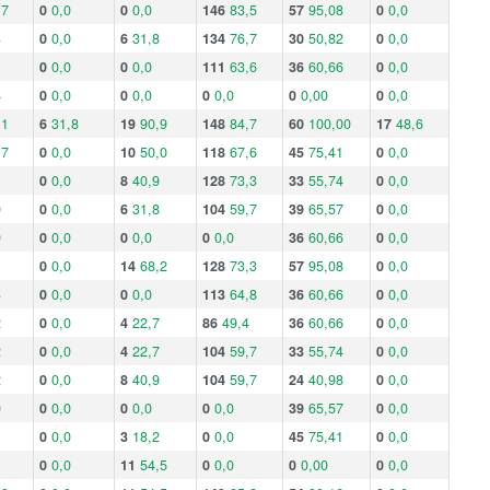
,7
0
0,0
0
0,0
146
83,5
57
95,08
0
0,0
3
0
0,0
6
31,8
134
76,7
30
50,82
0
0,0
0
0,0
0
0,0
111
63,6
36
60,66
0
0,0
8
0
0,0
0
0,0
0
0,0
0
0,00
0
0,0
,1
6
31,8
19
90,9
148
84,7
60
100,00
17
48,6
,7
0
0,0
10
50,0
118
67,6
45
75,41
0
0,0
0
0,0
8
40,9
128
73,3
33
55,74
0
0,0
9
0
0,0
6
31,8
104
59,7
39
65,57
0
0,0
9
0
0,0
0
0,0
0
0,0
36
60,66
0
0,0
0
0,0
14
68,2
128
73,3
57
95,08
0
0,0
3
0
0,0
0
0,0
113
64,8
36
60,66
0
0,0
2
0
0,0
4
22,7
86
49,4
36
60,66
0
0,0
2
0
0,0
4
22,7
104
59,7
33
55,74
0
0,0
2
0
0,0
8
40,9
104
59,7
24
40,98
0
0,0
9
0
0,0
0
0,0
0
0,0
39
65,57
0
0,0
0
0,0
3
18,2
0
0,0
45
75,41
0
0,0
0
0,0
11
54,5
0
0,0
0
0,00
0
0,0