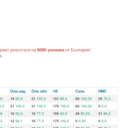
ържат резултати на
6000 ученика
от България!
о.
Оли нац
Оли обл
ЧХ
Сала
НМС
,6
19
90,9
21
100,0
151
86,4
60
100,00
25
70,3
0,0
21
100,0
21
100,0
175
100,0
60
100,00
0
0,0
,8
10
50,0
16
77,3
159
90,9
48
80,33
31
86,5
,3
12
59,1
16
77,3
175
100,0
0
0,00
0
0,0