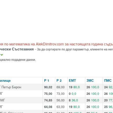
ия по математика на AlekDimitrov.com за настоящата година съд
ически Състезания
-
За да сортирате по друг параметър, кликнете на нег
а
ициално подадени данни.
чилище
Р 1
Р 2
ЕМТ
ЗМС
ПМС
 Петър Берон
90,02
69,00
19
80,0
26
100,0
24
92
МГ
75,00
73,00
0
0,0
26
100,0
26
10
ЧМГ
74,85
56,00
8
36,0
26
100,0
20
77
МГ
64,08
63,00
19
80,0
26
100,0
25
96