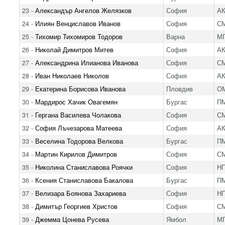
23 -
Александър Ангелов Желязков
София
А
24 -
Илиян Венциславов Иванов
София
С
25 -
Тихомир Тихомиров Тодоров
Варна
МГ
26 -
Николай Димитров Митев
София
А
27 -
Александрина Илианова Иванова
София
С
28 -
Иван Николаев Николов
София
А
29 -
Екатерина Борисова Иванова
Пловдив
ОМ
30 -
Мардирос Хачик Овагемян
Бургас
ПМ
31 -
Гергана Василева Чолакова
София
С
32 -
София Лъчезарова Матеева
София
А
33 -
Веселина Тодорова Велкова
Бургас
ПМ
34 -
Мартин Кирилов Димитров
София
С
35 -
Николина Станиславова Роячки
София
Н
36 -
Ксения Станиславова Бакалова
Бургас
ПМ
37 -
Велизара Боянова Захариева
София
Н
38 -
Димитър Георгиев Христов
София
С
39 -
Джемма Цонева Русева
Ямбол
МГ