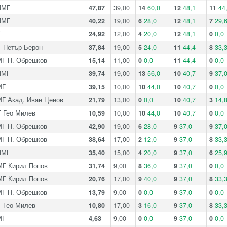
ПМГ
47,87
39,00
14
60,0
12
48,1
11
44
ПМГ
40,22
19,00
6
28,0
12
48,1
7
29,
К
24,92
12,00
4
20,0
12
48,1
0
0,0
 Петър Берон
37,84
19,00
5
24,0
11
44,4
8
33,
Г Н. Обрешков
15,14
11,00
0
0,0
11
44,4
0
0,0
ПМГ
39,74
19,00
13
56,0
10
40,7
9
37,
МГ
39,15
10,00
10
44,0
10
40,7
0
0,0
Г Акад. Иван Ценов
21,79
13,00
0
0,0
10
40,7
3
14,
 Гео Милев
10,59
10,00
10
44,0
10
40,7
0
0,0
Г Н. Обрешков
42,90
19,00
6
28,0
9
37,0
9
37,
Г Н. Обрешков
38,64
17,00
2
12,0
9
37,0
8
33,
ПМГ
35,40
15,00
4
20,0
9
37,0
6
25,
Г Кирил Попов
31,74
9,00
8
36,0
9
37,0
0
0,0
Г Кирил Попов
20,76
17,00
9
40,0
9
37,0
8
33,
Г Н. Обрешков
13,79
9,00
0
0,0
9
37,0
0
0,0
 Гео Милев
10,80
17,00
3
16,0
9
37,0
8
33,
МГ
4,63
9,00
0
0,0
9
37,0
0
0,0