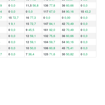
,9
0
0,0
11,5
56,8
136
77,8
36
60,66
0
0,0
,4
0
0,0
0
0,0
117
67,0
54
90,16
15
43,2
,7
15
72,7
16
77,3
0
0,0
0
0,00
0
0,0
1
9,1
15
72,7
147
84,1
42
70,49
0
0,0
0
0,0
9
45,5
161
92,0
42
70,49
0
0,0
3
0
0,0
12
59,1
132
75,6
36
60,66
0
0,0
5
0
0,0
12
59,1
104
59,7
54
90,16
0
0,0
0
0
0,0
10
50,0
106
60,8
45
75,41
0
0,0
,7
0
0,0
7
36,4
125
71,6
30
50,82
0
0,0