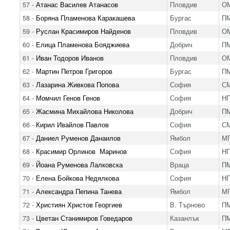
57 -
Атанас Василев Атанасов
Пловдив
ОМ
58 -
Боряна Пламенова Каракашева
Бургас
ПМ
59 -
Руслан Красимиров Найденов
Пловдив
ОМ
60 -
Елица Пламенова Бояджиева
Добрич
ПМ
61 -
Иван Тодоров Иванов
Пловдив
ОМ
62 -
Мартин Петров Григоров
Бургас
ПМ
63 -
Лазарина Живкова Попова
София
С
64 -
Момчил Генов Генов
София
Н
65 -
Жасмина Михайлова Николова
Добрич
ПМ
66 -
Кирил Ивайлов Павлов
София
С
67 -
Даниел Руменов Данаилов
Ямбол
МГ
68 -
Красимир Орлинов Маринов
София
Н
69 -
Йоана Руменова Лалковска
Враца
ПМ
70 -
Елена Бойкова Недялкова
София
Н
71 -
Александра Пепина Танева
Ямбол
МГ
72 -
Християн Христов Георгиев
В. Търново
ПМ
73 -
Цветан Станимиров Говедаров
Казанлък
П