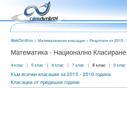
AlekDimitrov
>
Математически класации
>
Резултати от 2015 / 
Математика - Национално Класиране за
4 клас
|
5 клас
|
6 клас
|
7 клас
|
8 клас
|
9 клас
Към всички класации за 2015 - 2016 година
Класации от предишни години