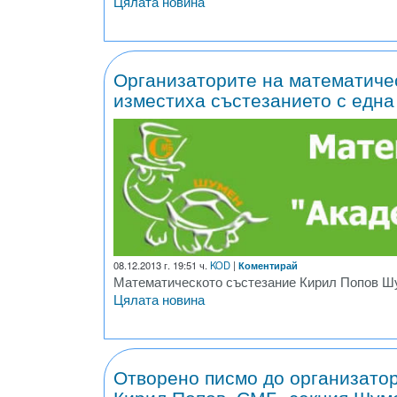
Цялата новина
Организаторите на математичес
изместиха състезанието с една
08.12.2013 г. 19:51 ч.
KOD
|
Коментирай
Математическото състезание Кирил Попов Шум
Цялата новина
Отворено писмо до организато