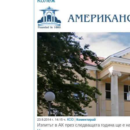
23.9.2014 г. 14:15 ч.
KOD
|
Коментирай
Изпитът в АК през следващата година ще е на 