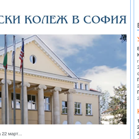
г
22 март...