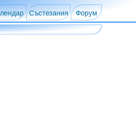
лендар
Състезания
Форум