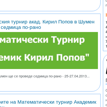
кия турнир акад. Кирил Попов в Шумен
 седмица по-рано
ен ще се проведе седмица по-рано - 25-27.04.2013...
рите на Математически турнир Академик