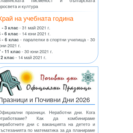
славянската писменост и българската
просвета и култура
Край на учебната година
1 - 3 клас
- 31 май 2021 г.
4 - 6 клас
- 14 юни 2021 г.
4 - 6 клас
- паралелки в спортни училища - 30
юни 2021 г.
7 - 11 клас
- 30 юни 2021 г.
12 клас
- 14 май 2021 г.
Празници и Почивни Дни 2026
Официални празници. Неработни дни. Кога
отработваме? Как да комбинираме
неработните дни с ваканцията на детето и
състезанията по математика за да планираме