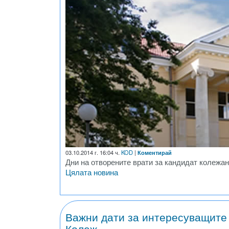
03.10.2014 г. 16:04 ч.
KOD
|
Коментирай
Дни на отворените врати за кандидат колежа
Цялата новина
Важни дати за интересуващите 
Колеж