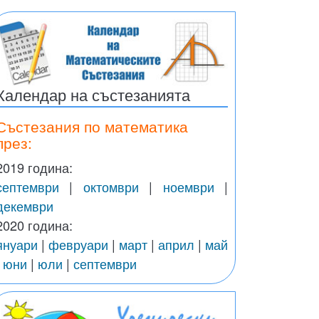
Календар на състезанията
Състезания по математика
през:
2019 година:
септември
|
октомври
|
ноември
|
декември
2020 година:
януари
|
февруари
|
март
|
април
|
май
|
юни
|
юли
|
септември