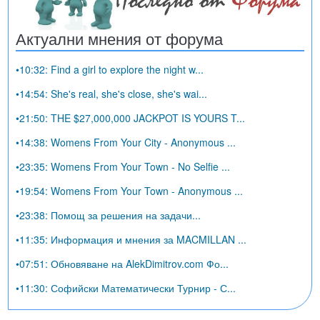
Актуални мнения от форума
•10:32: Find a girl to explore the night w...
•14:54: She's real, she's close, she's wai...
•21:50: THE $27,000,000 JACKPOT IS YOURS T...
•14:38: Womens From Your City - Anonymous ...
•23:35: Womens From Your Town - No Selfie ...
•19:54: Womens From Your Town - Anonymous ...
•23:38: Помощ за решения на задачи...
•11:35: Информация и мнения за MACMILLAN ...
•07:51: Обновяване на AlekDimitrov.com Фо...
•11:30: Софийски Математически Турнир - С...