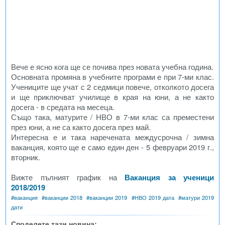
Вече е ясно кога ще се почива през новата учебна година.
Основната промяна в учебните програми е при 7-ми клас.
Учениците ще учат с 2 седмици повече, отколкото досега
и ще приключват училище в края на юни, а не както
досега - в средата на месеца.
Също така, матурите / НВО в 7-ми клас са преместени
през юни, а не са както досега през май.
Интересна е и така наречената междусрочна / зимна
ваканция, която ще е само един ден - 5 февруари 2019 г.,
вторник.
Вижте пълният график на
Ваканция за ученици
2018/2019
#
ваканция
#
ваканции 2018
#
ваканции 2019
#
НВО 2019 дата
#
матури 2019
дати
Споделете тази новина: