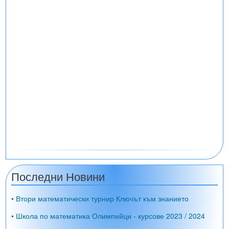
Последни Новини
• Втори математически турнир Ключът към знанието
• Школа по математика Олимпийци - курсове 2023 / 2024