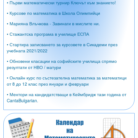
• Първи математически турнир Ключът към знанието!
• Курсове по математика в Школа Олимпийци
• Марияна Влъчкова - Завинаги в мислите ни.
• Стажантска програма в училище ЕСПА
• Стартира записването за курсовете в Сикадеми през
учебната 2021/2022
• Обновени класации на софийските училища спрямо
резултати от НВО / матури
• Онлайн курс по състезателна математика за математици
от 8 до 12 клас през януари и февруари
• Ментори на кандидатстващи в Кеймбридж тази година от
CantaBulgarian.