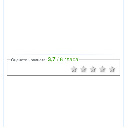
3,7
/
6
гласа
Оценете новината:
1 звезда
2 звезди
3 звезд
4 зв
5 