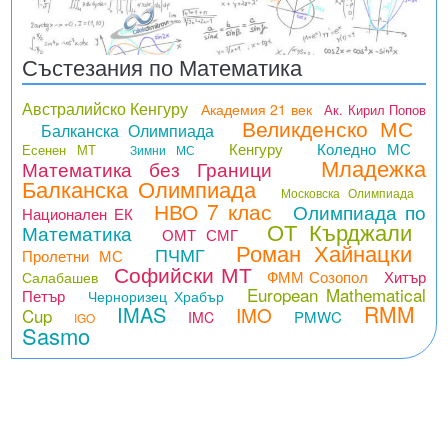
Състезания по Математика
Австралийско Кенгуру
Академия 21 век
Ак. Кирил Попов
Великденско МС
Балканска Олимпиада
Кенгуру
Коледно МС
Есенен МТ
Зимни МС
Младежка
Математика без Граници
Балканска Олимпиада
Московска Олимпиада
НВО 7 клас
Олимпиада по
Национален ЕК
ОТ Кърджали
Математика
ОМТ СМГ
Роман Хайнацки
ПЧМГ
Пролетни МС
Софийски МТ
ФММ Созопол
Хитър
Салабашев
European Mathematical
Петър
Черноризец Храбър
RMM
IMAS
IMO
Cup
PMWC
IMC
IGO
Sasmo