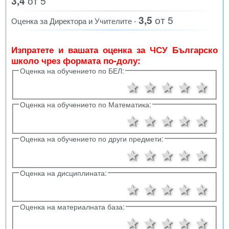
3,4
от 5
3,5
от 5
Оценка за Директора и Учителите -
Изпратете и вашата оценка за ЧСУ Българско
школо чрез формата по-долу:
Оценка на обучението по БЕЛ:
1 звезда
2 звезди
3 звезд
4 зв
5 
Оценка на обучението по Математика:
1 звезда
2 звезди
3 звезд
4 зв
5 
Оценка на обучението по други предмети:
1 звезда
2 звезди
3 звезд
4 зв
5 
Оценка на дисциплината:
1 звезда
2 звезди
3 звезд
4 зв
5 
Оценка на материалната база:
1 звезда
2 звезди
3 звезд
4 зв
5 