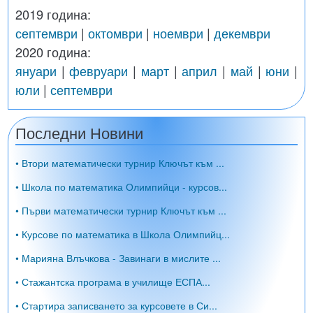
2019 година:
септември
|
октомври
|
ноември
|
декември
2020 година:
януари
|
февруари
|
март
|
април
|
май
|
юни
|
юли
|
септември
Последни Новини
• Втори математически турнир Ключът към ...
• Школа по математика Олимпийци - курсов...
• Първи математически турнир Ключът към ...
• Курсове по математика в Школа Олимпийц...
• Марияна Влъчкова - Завинаги в мислите ...
• Стажантска програма в училище ЕСПА...
• Стартира записването за курсовете в Си...