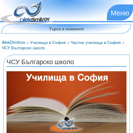
Меню
AlekDimitrov
>
Училища в София
>
Частни училища в София
>
ЧСУ Българско школо
ЧСУ Българско школо