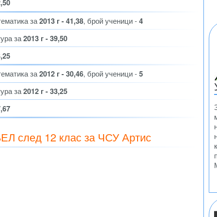
2,50
тематика за
2013 г - 41,38
, брой ученици -
4
тура за
2013 г - 39,50
3,25
тематика за
2012 г - 30,46
, брой ученици -
5
тура за
2012 г - 33,25
7,67
БЕЛ след 12 клас за ЧСУ Артис