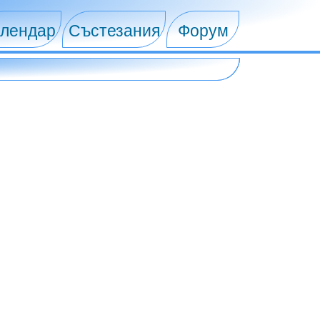
лендар
Състезания
Форум