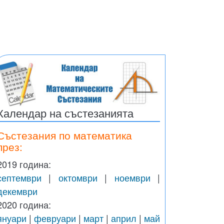
Календар на състезанията
Състезания по математика
през:
2019 година:
септември
|
октомври
|
ноември
|
декември
2020 година:
януари
|
февруари
|
март
|
април
|
май