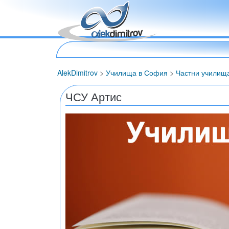
AlekDimitrov
>
Училища в София
>
Частни училищ
ЧСУ Артис