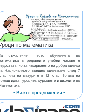
Уроци по математика
За съжаление, често обучението по
математика в редовните учебни часове е
недостатъчно за изкарването на добра оценка
на Националното външно оценяване след 7
клас или на матурите в 12 клас. Тогава на
помощ идват уроците, курсовете и школите по
Математика.
• Вижте предложения •