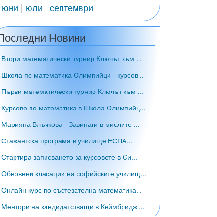
|
юни
|
юли
|
септември
Последни Новини
• Втори математически турнир Ключът към ...
• Школа по математика Олимпийци - курсов...
• Първи математически турнир Ключът към ...
• Курсове по математика в Школа Олимпийц...
• Марияна Влъчкова - Завинаги в мислите ...
• Стажантска програма в училище ЕСПА...
• Стартира записването за курсовете в Си...
• Обновени класации на софийските училищ...
• Онлайн курс по състезателна математика...
• Ментори на кандидатстващи в Кеймбридж ...