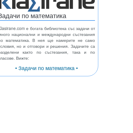
Задачи по математика
Klasirane.com е богата библиотека със задачи от
много национални и международни състезания
по математика. В нея ще намерите не само
условия, но и отговори и решения. Задачите са
разделени както по състезания, така и по
класове. Вижте:
• Задачи по математика •