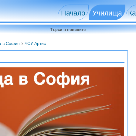
Начало
Училища
Ка
а в София
>
ЧСУ Артис