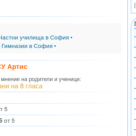
 Частни училища в София •
и
Гимназии в София •
СУ Артис
 мнение на родители и ученици:
ани на
8
гласа
т 5
5
от 5