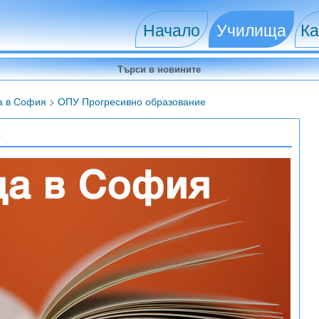
Начало
Училища
Ка
а в София
>
ОПУ Прогресивно образование
е