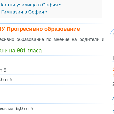
 Частни училища в София •
и
Гимназии в София •
ПУ Прогресивно образование
сивно образование по мнение на родители и
ани на
981
гласа
т 5
0
от 5
5,0
от 5
нимания -