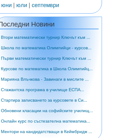
|
юни
|
юли
|
септември
Последни Новини
ди
везди
• Втори математически турнир Ключът към ...
• Школа по математика Олимпийци - курсов...
ди
везди
• Първи математически турнир Ключът към ...
• Курсове по математика в Школа Олимпийц...
ди
везди
• Марияна Влъчкова - Завинаги в мислите ...
• Стажантска програма в училище ЕСПА...
ди
везди
• Стартира записването за курсовете в Си...
• Обновени класации на софийските училищ...
ди
везди
• Онлайн курс по състезателна математика...
• Ментори на кандидатстващи в Кеймбридж ...