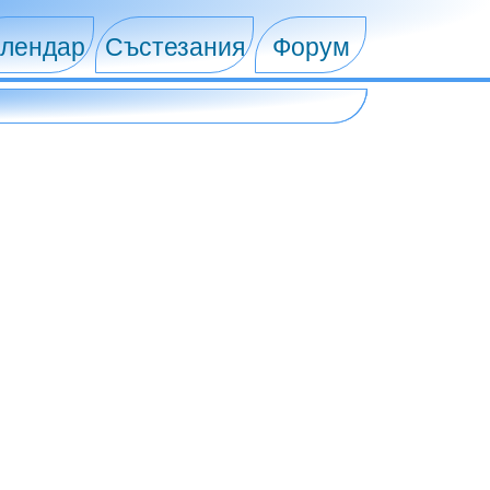
лендар
Състезания
Форум