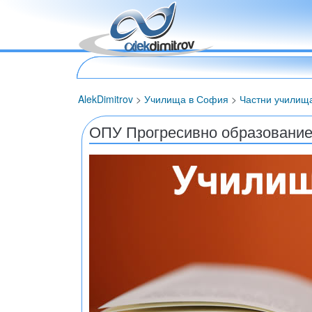
AlekDimitrov
>
Училища в София
>
Частни училищ
ОПУ Прогресивно образовани