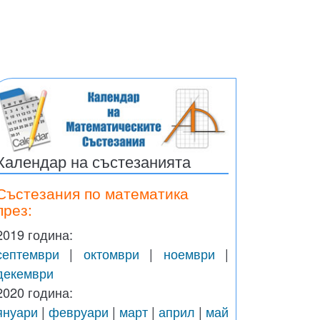
Календар на състезанията
Състезания по математика
през:
2019 година:
септември
|
октомври
|
ноември
|
декември
2020 година:
януари
|
февруари
|
март
|
април
|
май