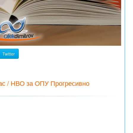
Twitter
лас / НВО за ОПУ Прогресивно