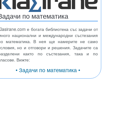
Задачи по математика
Klasirane.com е богата библиотека със задачи от
много национални и международни състезания
по математика. В нея ще намерите не само
условия, но и отговори и решения. Задачите са
разделени както по състезания, така и по
класове. Вижте:
• Задачи по математика •