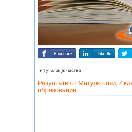
Facebook
LinkedIn
Тип училище:
частно
Резултати от Матури след 7 к
образование