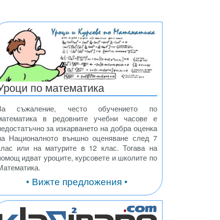
Уроци по математика
За съжаление, често обучението по
математика в редовните учебни часове е
недостатъчно за изкарването на добра оценка
на Националното външно оценяване след 7
клас или на матурите в 12 клас. Тогава на
помощ идват уроците, курсовете и школите по
Математика.
• Вижте предложения •