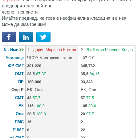
предварителен рейтинг
черно - неприети
Имайте предивд, че това е неофициална класация и в нея
може да има грешки!
N - Име
1 -
Дарин Маринов Костов
2 -
Любомир Росенов Коцев
Училище
ЧСОУ Българско школо
107 ОУ
ФР СМГ
301,220
345,782
ОМТ
28,5
67,07
35,5
84,15
ПР
100,000
93,343
Фор Р
ЕК, Оли
ЕК, Оли
СМТ
43
57,7
57
77,5
ЕК
115
100,0
105
89,0
Оли
20,5
100,0
20
97,7
ПМС
16
2
ПЧМГ
0
22
п1 СМГ
0
33