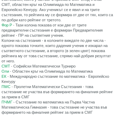
СМТ, областен кръг на Олимпиада по Математика и
Европейско Кенгуру. Ако ученикът се е явил и на трите
състезания, то рейтинга му се формира от две от тях, които са
по-добри като рейтинг от третото.
Фор Р
- Тази колона показва от кои две от трите
предварителни състезания е формиран Предварителния
рейтинг - ПР на съответния ученик.
Колони на състезания - в колоните виждате по две числа -
едното показва точките, които дадения ученик е изкарал на
съответното състезание, а второто (в зелен цвят) показва
рейтинга му от това състезание, спрямо най-добрия резултат
от него.
СМТ
- Софийски Математически Турниро
Оли
- Областен кръг на Олимпиада по Математика
ЕК
- Международно състезание по математика - Европейско
Кенгуру
ПМС
- Пролетни Математически Състезания - това
състезание не участва във формирането на финалния рейтинг
за прием в СМГ
ПЧМГ
- Състезание по математика на Първа Частна
Математическа Гимназия - това състезание не участва във
формирането на финалния рейтинг за прием в СМГ