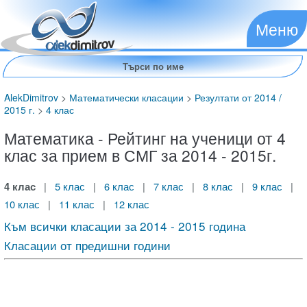
Меню
AlekDimitrov
>
Математически класации
>
Резултати от 2014 /
2015 г.
>
4 клас
Математика - Рейтинг на ученици от 4
клас за прием в СМГ за 2014 - 2015г.
4 клас
|
5 клас
|
6 клас
|
7 клас
|
8 клас
|
9 клас
|
10 клас
|
11 клас
|
12 клас
Към всички класации за 2014 - 2015 година
Класации от предишни години