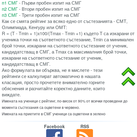
п1 СМГ
- Първи пробен изпит на СМГ
п2 СМГ
- Втори пробен изпит на СМГ
п3 СМГ
- Трети пробен изпит на СМГ
Как се смята рейтинг за всяко едно от състезанията - СМТ,
Олимпиада, Кенгуру или ОМТ:
R = (T - Tmin + 1)x100/(Tmax - Tmin +1) където T са изкарани от
ученика точки на съответното състезание, Tmin са минимален
брой точки, изкарани на съответното състезание от ученик,
кандидатстващ в СМГ, а Tmax са максималния брой точки,
изкарани на съответното състезание от ученик,
кандидатстващ в СМГ.
Ако формулата ви обърква, не я мислете - тези
рейтинги се калкулират автоматично в нашата
класация, просто прочетете внимателно горните
обяснения и разчитайте коректно данните, които
виждате.
Имената на ученици с рейтинг, по-висок от 90% от всички проведени до
момента състезания са оцветени в червено.
Имената на приетите в СМГ ученици са оцветени в зелено
Facebook
RSS