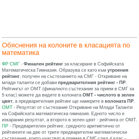
Обяснения на колоните в класацията по
математика
ФР СМГ
-
Финален рейтинг
за класиране в Софийската
Математическа Гимназия. Образува се като към
утроения
рейтинг
, получен на състезанието на СМГ - Откриване на
млади таланти се добави
предварителния рейтинг - ПР
.
Рейтингът от ОМТ (финалното състезание за прием в СМГ за
5 клас) можете да видите в колоната
ОМТ - числото в зелен
цвят
, а предварителния рейтинг ще намерите в
колоната ПР
.
ОМТ
- Резултат от състезание Откриване на Млади Таланти
на Софийската математическа гимназия. Едното число е
изкарания резултат, а второто в зелен цвят - рейтинга от ОМТ.
ПР
- Предварителен рейтинг, средното аритметично от
рейтингите на две от трите предварителни математически
състезания, които участват в приема в СМГ след 4 клас -