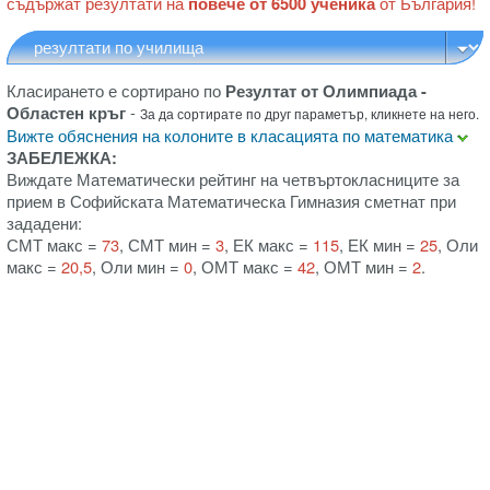
съдържат резултати на
повече от 6500 ученика
от България!
Класирането е сортирано по
Резултат от Олимпиада -
Областен кръг
-
За да сортирате по друг параметър, кликнете на него.
Вижте обяснения на колоните в класацията по математика
ЗАБЕЛЕЖКА:
Виждате Математически рейтинг на четвъртокласниците за
прием в Софийската Математическа Гимназия сметнат при
зададени:
СМТ макс =
73
, СМТ мин =
3
, ЕК макс =
115
, ЕК мин =
25
, Оли
макс =
20,5
, Оли мин =
0
, ОМТ макс =
42
, ОМТ мин =
2
.