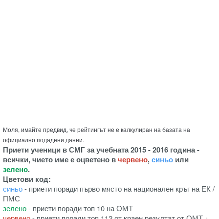
Моля, имайте предвид, че рейтингът не е калкулиран на базата на
официално подадени данни.
Приети ученици в СМГ за учебната 2015 - 2016 година -
всички, чието име е оцветено в
червено
,
синьо
или
зелено
.
Цветови код:
синьо
- приети поради първо място на национален кръг на ЕК /
ПМС
зелено
- приети поради топ 10 на ОМТ
червено
- приети поради топ 112 от краен резултат от ОМТ +