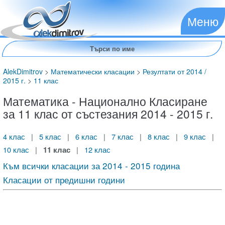
Меню
AlekDimitrov
>
Математически класации
>
Резултати от 2014 /
2015 г.
>
11 клас
Математика - Национално Класиране
за 11 клас от състезания 2014 - 2015 г.
4 клас
|
5 клас
|
6 клас
|
7 клас
|
8 клас
|
9 клас
|
10 клас
|
11 клас
|
12 клас
Към всички класации за 2014 - 2015 година
Класации от предишни години