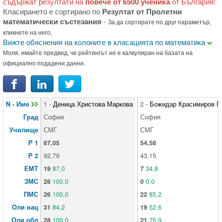
съдържат резултати на
повече от 6500 ученика
от България!
Класирането е сортирано по
Резултат от Пролетни
математически състезания
-
За да сортирате по друг параметър,
кликнете на него.
Вижте обяснения на колоните в класацията по математика
Моля, имайте предвид, че рейтингът не е калкулиран на базата на
официално подадени данни.
N - Име
1 -
Деница Христова Маркова
2 -
Божидар Красимиров Г
Град
София
София
Училище
СМГ
СМГ
Р 1
67,05
54,58
Р 2
92,79
43,15
ЕМТ
19
87,0
7
34,8
ЗМС
26
100,0
0
0,0
ПМС
26
100,0
22
85,2
Оли нац
31
84,2
19
52,6
Оли обл
28
100,0
21
75,9