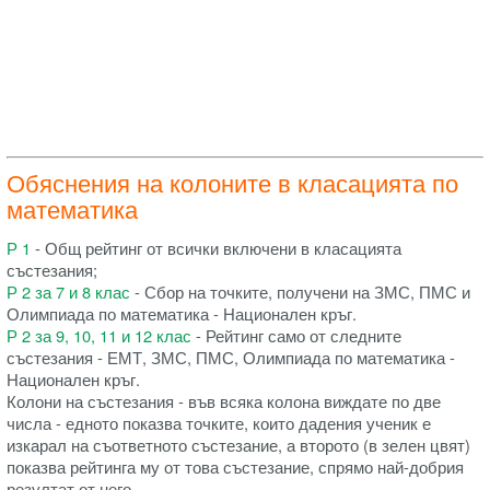
Обяснения на колоните в класацията по
математика
Р 1
- Общ рейтинг от всички включени в класацията
състезания;
Р 2 за 7 и 8 клас
- Сбор на точките, получени на ЗМС, ПМС и
Олимпиада по математика - Национален кръг.
Р 2 за 9, 10, 11 и 12 клас
- Рейтинг само от следните
състезания - ЕМТ, ЗМС, ПМС, Олимпиада по математика -
Национален кръг.
Колони на състезания - във всяка колона виждате по две
числа - едното показва точките, които дадения ученик е
изкарал на съответното състезание, а второто (в зелен цвят)
показва рейтинга му от това състезание, спрямо най-добрия
резултат от него.