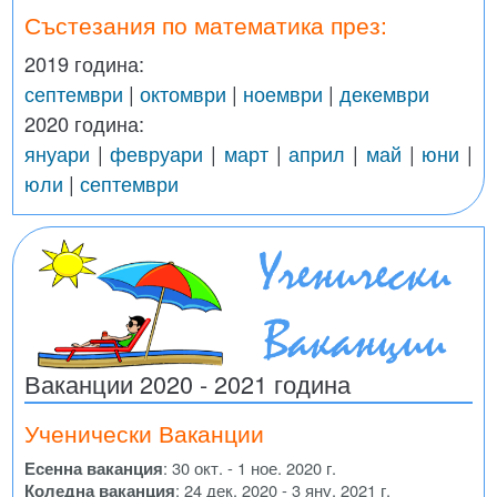
Състезания по математика през:
2019 година:
септември
|
октомври
|
ноември
|
декември
2020 година:
януари
|
февруари
|
март
|
април
|
май
|
юни
|
юли
|
септември
Ваканции 2020 - 2021 година
Ученически Ваканции
Есенна ваканция
: 30 окт. - 1 ное. 2020 г.
Коледна ваканция
: 24 дек. 2020 - 3 яну. 2021 г.