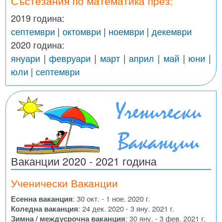
Състезания по математика през:
2019 година:
септември
|
октомври
|
ноември
|
декември
2020 година:
януари
|
февруари
|
март
|
април
|
май
|
юни
|
юли
|
септември
Ваканции 2020 - 2021 година
Ученически Ваканции
Есенна ваканция
: 30 окт. - 1 ное. 2020 г.
Коледна ваканция
: 24 дек. 2020 - 3 яну. 2021 г.
Зимна / междусрочна ваканция
: 30 яну. - 3 фев. 2021 г.