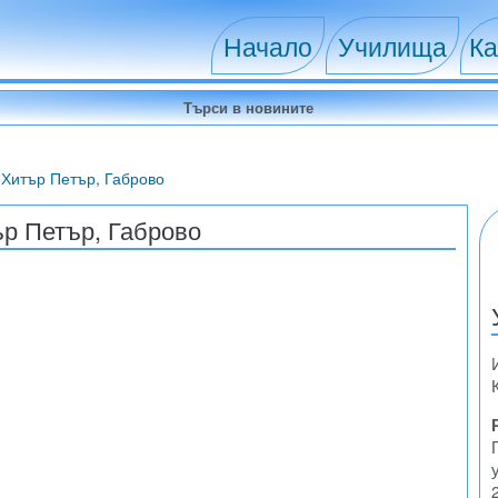
Начало
Училища
Ка
 Хитър Петър, Габрово
р Петър, Габрово