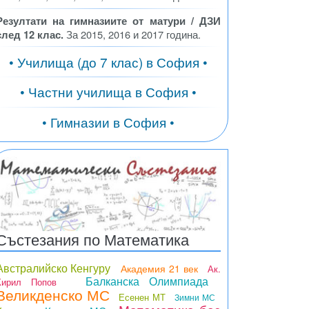
Резултати на гимназиите от матури / ДЗИ
след 12 клас.
За 2015, 2016 и 2017 година.
• Училища (до 7 клас) в София •
• Частни училища в София •
• Гимназии в София •
Състезания по Математика
Австралийско Кенгуру
Академия 21 век
Ак.
Балканска Олимпиада
Кирил Попов
Великденско МС
Есенен МТ
Зимни МС