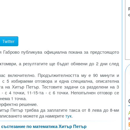
Twitter
я Габрово публикува официална покана за предстоящото
ктомври, а резултатите ще бъдат обявени до 2 дни след
клас включително. Продължителността му е 90 минути и
о с 5 избираеми отговора и една специална, описателна
та на Хитър Петър. Тестовите задачи са разделени на 3
а - с 4 точки, 11-15-та - с 6 точки. Непопълнен отговор се
нема 1 точка.
перфектно решение.
итър Петър трябва да заплатите такса от 8 лева до 8-ми
записването можете да намерите
тук
.
 състезание по математика Хитър Петър