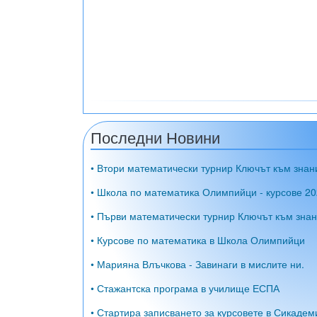
Последни Новини
• Втори математически турнир Ключът към знан
• Школа по математика Олимпийци - курсове 20
• Първи математически турнир Ключът към знан
• Курсове по математика в Школа Олимпийци
• Марияна Влъчкова - Завинаги в мислите ни.
• Стажантска програма в училище ЕСПА
• Стартира записването за курсовете в Сикадем