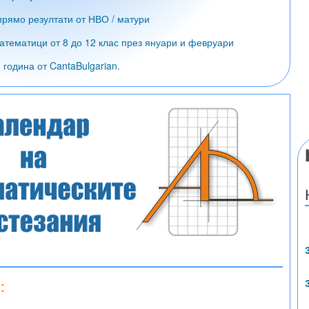
рямо резултати от НВО / матури
атематици от 8 до 12 клас през януари и февруари
година от CantaBulgarian.
: