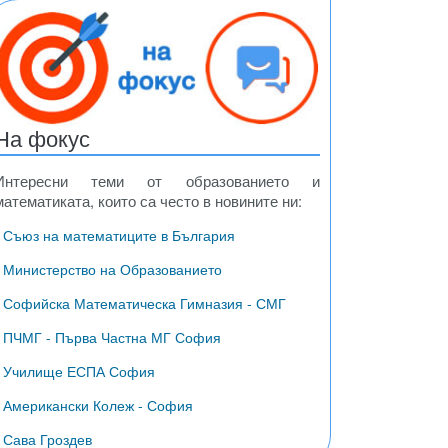
На фокус
Интересни теми от образованието и
математиката, които са често в новините ни:
• Съюз на математиците в България
ди
везди
• Министерство на Образованието
• Софийска Математическа Гимназия - СМГ
• ПЧМГ - Първа Частна МГ София
• Училище ЕСПА София
• Американски Колеж - София
• Сава Гроздев