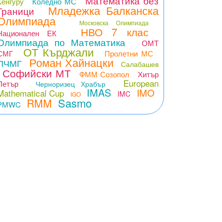
Математика без
Кенгуру
Коледно МС
Младежка Балканска
Граници
Олимпиада
Московска Олимпиада
НВО 7 клас
Национален ЕК
Олимпиада по Математика
ОМТ
ОТ Кърджали
СМГ
Пролетни МС
Роман Хайнацки
ПЧМГ
Салабашев
Софийски МТ
ФММ Созопол
Хитър
European
Петър
Черноризец Храбър
IMAS
IMO
Mathematical Cup
IMC
IGO
Sasmo
RMM
PMWC