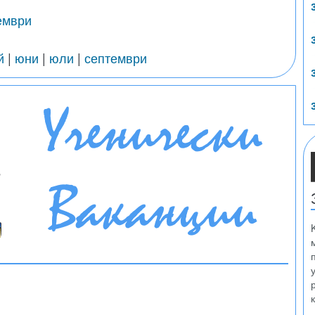
ември
й
|
юни
|
юли
|
септември