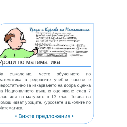
Уроци по математика
За съжаление, често обучението по
математика в редовните учебни часове е
недостатъчно за изкарването на добра оценка
на Националното външно оценяване след 7
клас или на матурите в 12 клас. Тогава на
помощ идват уроците, курсовете и школите по
Математика.
• Вижте предложения •