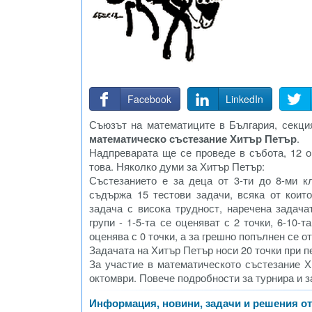
Facebook
LinkedIn
Съюзът на математиците в България, секци
математическо състезание Хитър Петър
.
Надпреварата ще се проведе в събота, 12 о
това. Няколко думи за Хитър Петър:
Състезанието е за деца от 3-ти до 8-ми 
съдържа 15 тестови задачи, всяка от коит
задача с висока трудност, наречена задача
групи - 1-5-та се оценяват с 2 точки, 6-10-т
оценява с 0 точки, а за грешно попълнен се от
Задачата на Хитър Петър носи 20 точки при 
За участие в математическото състезание Х
октомври. Повече подробности за турнира и 
Информация, новини, задачи и решения от