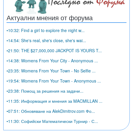
Актуални мнения от форума
•10:32: Find a girl to explore the night w...
•14:54: She's real, she's close, she's wai...
•21:50: THE $27,000,000 JACKPOT IS YOURS T...
•14:38: Womens From Your City - Anonymous ...
•23:35: Womens From Your Town - No Selfie ...
•19:54: Womens From Your Town - Anonymous ...
•23:38: Помощ за решения на задачи...
•11:35: Информация и мнения за MACMILLAN ...
•07:51: Обновяване на AlekDimitrov.com Фо...
•11:30: Софийски Математически Турнир - С...