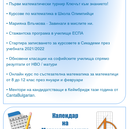
• Първи математически турнир Ключът към знанието!
• Курсове по математика в Школа Олимпийци
• Марияна Влъчкова - Завинаги в мислите ни.
• Стажантска програма в училище ЕСПА
• Стартира записването за курсовете в Сикадеми през
учебната 2021/2022
• Обновени класации на софийските училища спрямо
резултати от НВО / матури
• Онлайн курс по състезателна математика за математици
от 8 до 12 клас през януари и февруари
• Ментори на кандидатстващи в Кеймбридж тази година от
CantaBulgarian.