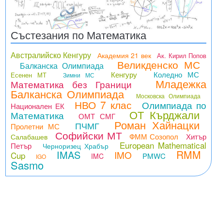
Състезания по Математика
Австралийско Кенгуру
Академия 21 век
Ак. Кирил Попов
Великденско МС
Балканска Олимпиада
Кенгуру
Коледно МС
Есенен МТ
Зимни МС
Младежка
Математика без Граници
Балканска Олимпиада
Московска Олимпиада
НВО 7 клас
Олимпиада по
Национален ЕК
ОТ Кърджали
Математика
ОМТ СМГ
Роман Хайнацки
ПЧМГ
Пролетни МС
Софийски МТ
ФММ Созопол
Хитър
Салабашев
European Mathematical
Петър
Черноризец Храбър
RMM
IMAS
IMO
Cup
PMWC
IMC
IGO
Sasmo