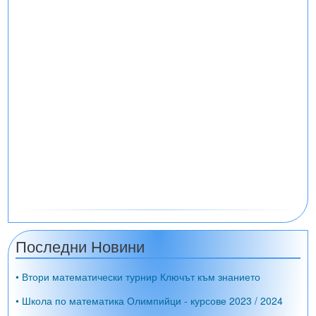
Последни Новини
• Втори математически турнир Ключът към знанието
• Школа по математика Олимпийци - курсове 2023 / 2024