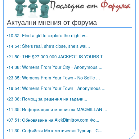
Актуални мнения от форума
•10:32: Find a girl to explore the night w...
•14:54: She's real, she's close, she's wai...
•21:50: THE $27,000,000 JACKPOT IS YOURS T...
•14:38: Womens From Your City - Anonymous ...
•23:35: Womens From Your Town - No Selfie ...
•19:54: Womens From Your Town - Anonymous ...
•23:38: Помощ за решения на задачи...
•11:35: Информация и мнения за MACMILLAN ...
•07:51: Обновяване на AlekDimitrov.com Фо...
•11:30: Софийски Математически Турнир - С...