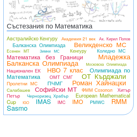
Състезания по Математика
Австралийско Кенгуру
Академия 21 век
Ак. Кирил Попов
Великденско МС
Балканска Олимпиада
Кенгуру
Коледно МС
Есенен МТ
Зимни МС
Младежка
Математика без Граници
Балканска Олимпиада
Московска Олимпиада
НВО 7 клас
Олимпиада по
Национален ЕК
ОТ Кърджали
Математика
ОМТ СМГ
Роман Хайнацки
ПЧМГ
Пролетни МС
Софийски МТ
ФММ Созопол
Хитър
Салабашев
European Mathematical
Петър
Черноризец Храбър
RMM
IMAS
IMO
Cup
PMWC
IMC
IGO
Sasmo