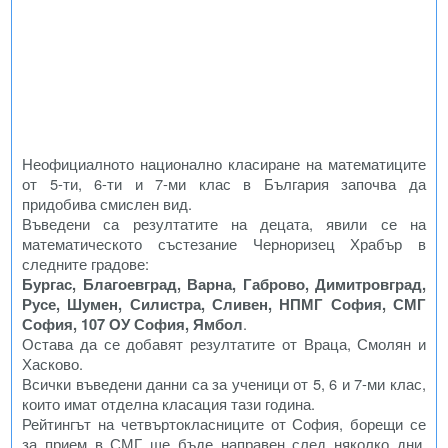
Неофициалното национално класиране на математиците
от 5-ти, 6-ти и 7-ми клас в България започва да
придобива смислен вид.
Въведени са резултатите на децата, явили се на
математическото състезание Черноризец Храбър в
следните градове:
Бургас, Благоевград, Варна, Габрово, Димитровград,
Русе, Шумен, Силистра, Сливен, НПМГ София, СМГ
София, 107 ОУ София, Ямбол
.
Остава да се добавят резултатите от Враца, Смолян и
Хасково.
Всички въведени данни са за ученици от 5, 6 и 7-ми клас,
които имат отделна класация тази година.
Рейтингът на четвъртокласниците от София, борещи се
за прием в СМГ ще бъде направен след няколко дни,