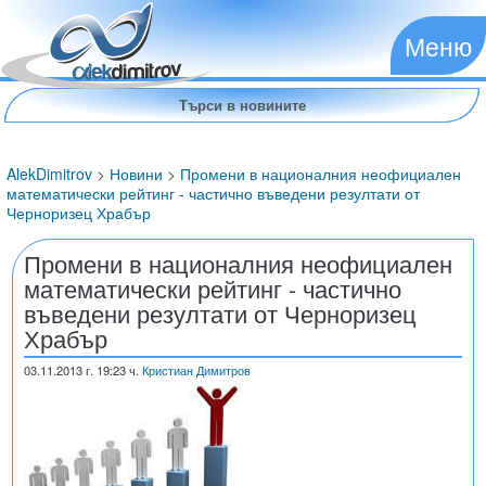
Меню
AlekDimitrov
>
Новини
>
Промени в националния неофициален
математически рейтинг - частично въведени резултати от
Черноризец Храбър
Промени в националния неофициален
математически рейтинг - частично
въведени резултати от Черноризец
Храбър
03.11.2013
г. 19:23 ч.
Кристиан Димитров