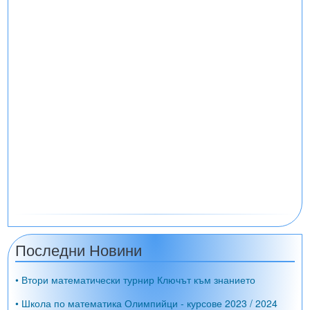
Последни Новини
• Втори математически турнир Ключът към знанието
• Школа по математика Олимпийци - курсове 2023 / 2024