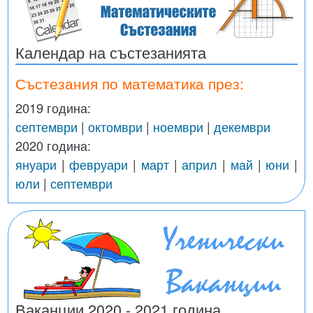
Календар на състезанията
Състезания по математика през:
2019 година:
септември
|
октомври
|
ноември
|
декември
2020 година:
януари
|
февруари
|
март
|
април
|
май
|
юни
|
юли
|
септември
Ваканции 2020 - 2021 година