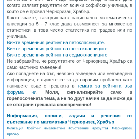
когато излязат резултати от всички софийски училища, в
които се е провел Черноризац Храбър.
Както знаете, тазгодишната национална математическа
класация за 5 - 7 клас дава възможност за множество
статистики, в това число статистика по градове или по
училища.
Вижте временния рейтинг на петокласниците
.
Вижте временния рейтинг на шестокласниците
.
Вижте временния рейтинг на седмокласниците
.
Не забравяйте, че резултатите от Черноризец Храбър са
само частично въведени!
Ако попаднете на бъг, невярно въведена или невъведена
информация, свържете се за да оправим проблема като
напишете къде е грешката в
темата за рейтинга във
форума ни
.
Моля, сигнализирайте само в
горепосочената тема, а не по друг начин за да може да
се отстрани грешката своевременно!
Информация, новини, задачи и решения от
състезание по математика Черноризец Храбър
#
класация
#
рейтинг
#
математика
#
състезание
#
резултат
#
Черноризец
Храбър