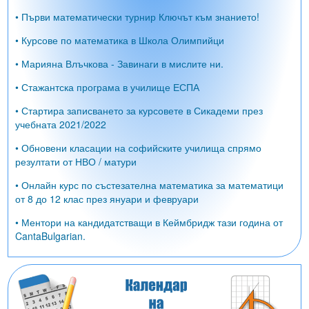
• Първи математически турнир Ключът към знанието!
• Курсове по математика в Школа Олимпийци
• Марияна Влъчкова - Завинаги в мислите ни.
• Стажантска програма в училище ЕСПА
• Стартира записването за курсовете в Сикадеми през
учебната 2021/2022
• Обновени класации на софийските училища спрямо
резултати от НВО / матури
• Онлайн курс по състезателна математика за математици
от 8 до 12 клас през януари и февруари
• Ментори на кандидатстващи в Кеймбридж тази година от
CantaBulgarian.