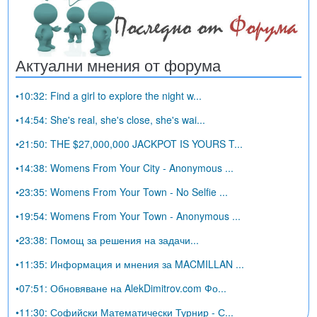
Актуални мнения от форума
•10:32: Find a girl to explore the night w...
•14:54: She's real, she's close, she's wai...
•21:50: THE $27,000,000 JACKPOT IS YOURS T...
•14:38: Womens From Your City - Anonymous ...
•23:35: Womens From Your Town - No Selfie ...
•19:54: Womens From Your Town - Anonymous ...
•23:38: Помощ за решения на задачи...
•11:35: Информация и мнения за MACMILLAN ...
•07:51: Обновяване на AlekDimitrov.com Фо...
•11:30: Софийски Математически Турнир - С...