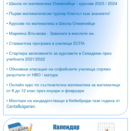
• Школа по математика Олимпийци - курсове 2023 / 2024
• Първи математически турнир Ключът към знанието!
• Курсове по математика в Школа Олимпийци
• Марияна Влъчкова - Завинаги в мислите ни.
• Стажантска програма в училище ЕСПА
• Стартира записването за курсовете в Сикадеми през
учебната 2021/2022
• Обновени класации на софийските училища спрямо
резултати от НВО / матури
• Онлайн курс по състезателна математика за математици
от 8 до 12 клас през януари и февруари
• Ментори на кандидатстващи в Кеймбридж тази година от
CantaBulgarian.