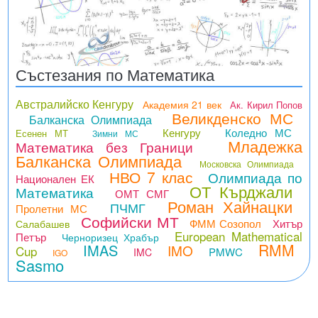
Състезания по Математика
Австралийско Кенгуру
Академия 21 век
Ак. Кирил Попов
Великденско МС
Балканска Олимпиада
Кенгуру
Коледно МС
Есенен МТ
Зимни МС
Младежка
Математика без Граници
Балканска Олимпиада
Московска Олимпиада
НВО 7 клас
Олимпиада по
Национален ЕК
ОТ Кърджали
Математика
ОМТ СМГ
Роман Хайнацки
ПЧМГ
Пролетни МС
Софийски МТ
ФММ Созопол
Хитър
Салабашев
European Mathematical
Петър
Черноризец Храбър
RMM
IMAS
IMO
Cup
PMWC
IMC
IGO
Sasmo