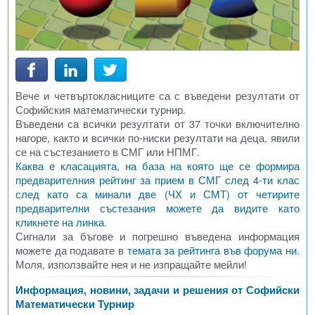
Вече и четвъртокласниците са с въведени резултати от
Софийския математически турнир.
Въведени са всички резултати от 37 точки включително
нагоре, както и всички по-ниски резултати на деца, явили
се на състезанието в СМГ или НПМГ.
Каква е класацията, на база на която ще се формира
предварителния рейтинг за прием в СМГ след 4-ти клас
след като са минали две (ЧХ и СМТ) от четирите
предварителни състезания можете да видите като
кликнете на линка
.
Сигнали за бъгове и погрешно въведена информация
можете да подавате в
темата за рейтинга във форума ни
.
Моля, използвайте нея и не изпращайте мейли!
Информация, новини, задачи и решения от Софийски
Математически Турнир