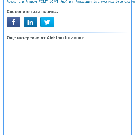
#
резултати
#
прием
#
СМГ
#
СМТ
#
рейтинг
#
класация
#
математика
#
състезание
Споделете тази новина:
Още интересно от AlekDimitrov.com: