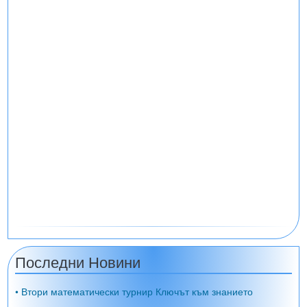
Последни Новини
• Втори математически турнир Ключът към знанието