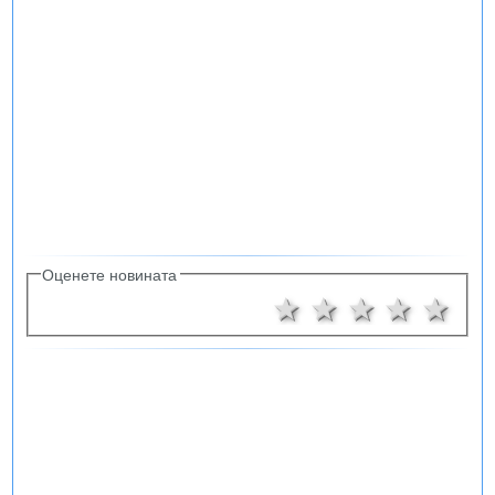
Оценете новината
1 звезда
2 звезди
3 звезд
4 зв
5 