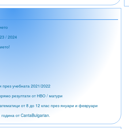
ието
23 / 2024
ието!
и през учебната 2021/2022
рямо резултати от НВО / матури
атематици от 8 до 12 клас през януари и февруари
година от CantaBulgarian.