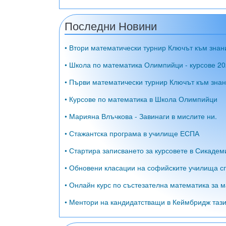
Последни Новини
• Втори математически турнир Ключът към знан
• Школа по математика Олимпийци - курсове 20
• Първи математически турнир Ключът към знан
• Курсове по математика в Школа Олимпийци
• Марияна Влъчкова - Завинаги в мислите ни.
• Стажантска програма в училище ЕСПА
• Стартира записването за курсовете в Сикадем
• Обновени класации на софийските училища сп
• Онлайн курс по състезателна математика за м
• Ментори на кандидатстващи в Кеймбридж тази 