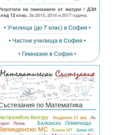
Резултати на гимназиите от матури / ДЗИ
след 12 клас.
За 2015, 2016 и 2017 година.
• Училища (до 7 клас) в София •
• Частни училища в София •
• Гимназии в София •
Състезания по Математика
Австралийско Кенгуру
Академия 21 век
Ак.
Балканска Олимпиада
Кирил Попов
Великденско МС
Есенен МТ
Зимни МС