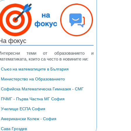
ди
везди
На фокус
Интересни теми от образованието и
математиката, които са често в новините ни:
• Съюз на математиците в България
• Министерство на Образованието
• Софийска Математическа Гимназия - СМГ
• ПЧМГ - Първа Частна МГ София
• Училище ЕСПА София
• Американски Колеж - София
• Сава Гроздев