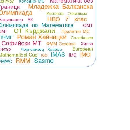
Математика без
Кенгуру
Коледно МС
Младежка Балканска
Граници
Олимпиада
Московска Олимпиада
НВО 7 клас
Национален ЕК
Олимпиада по Математика
ОМТ
ОТ Кърджали
СМГ
Пролетни МС
Роман Хайнацки
ПЧМГ
Салабашев
Софийски МТ
ФММ Созопол
Хитър
European
Петър
Черноризец Храбър
IMAS
IMO
Mathematical Cup
IMC
IGO
Sasmo
RMM
PMWC