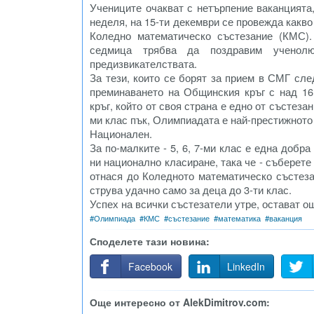
Учениците очакват с нетърпение ваканцията,
неделя, на 15-ти декември се провежда какв
Коледно математическо състезание (КМС).
седмица трябва да поздравим ученол
предизвикателствата.
За тези, които се борят за прием в СМГ сле
преминаването на Общинския кръг с над 16
кръг, който от своя страна е едно от състеза
ми клас пък, Олимпиадата е най-престижното
Национален.
За по-малките - 5, 6, 7-ми клас е една добр
ни национално класиране, така че - съберет
отнася до Коледното математическо състезан
струва удачно само за деца до 3-ти клас.
Успех на всички състезатели утре, остават ощ
#
Олимпиада
#
КМС
#
състезание
#
математика
#
ваканция
Споделете тази новина:
Facebook
LinkedIn
Още интересно от AlekDimitrov.com: