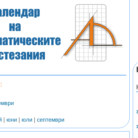
:
ември
й
|
юни
|
юли
|
септември