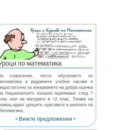
Уроци по математика
За съжаление, често обучението по
математика в редовните учебни часове е
недостатъчно за изкарването на добра оценка
на Националното външно оценяване след 7
клас или на матурите в 12 клас. Тогава на
помощ идват уроците, курсовете и школите по
Математика.
• Вижте предложения •