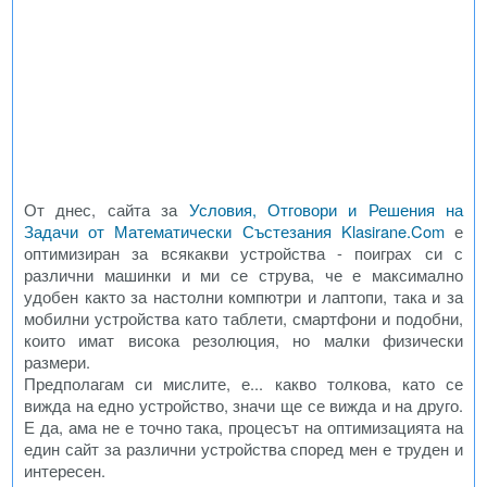
От днес, сайта за
Условия, Отговори и Решения на
Задачи от Математически Състезания Klasirane.Com
е
оптимизиран за всякакви устройства - поиграх си с
различни машинки и ми се струва, че е максимално
удобен както за настолни компютри и лаптопи, така и за
мобилни устройства като таблети, смартфони и подобни,
които имат висока резолюция, но малки физически
размери.
Предполагам си мислите, е... какво толкова, като се
вижда на едно устройство, значи ще се вижда и на друго.
Е да, ама не е точно така, процесът на оптимизацията на
един сайт за различни устройства според мен е труден и
интересен.