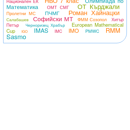
НВО 7 клас
Олимпиада по
Национален ЕК
ОТ Кърджали
Математика
ОМТ СМГ
Роман Хайнацки
ПЧМГ
Пролетни МС
Софийски МТ
ФММ Созопол
Хитър
Салабашев
European Mathematical
Петър
Черноризец Храбър
RMM
IMAS
IMO
Cup
PMWC
IMC
IGO
Sasmo