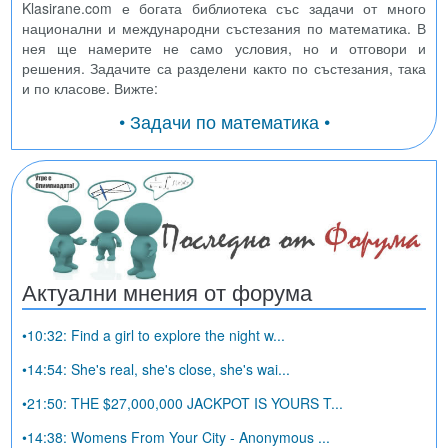
Klasirane.com е богата библиотека със задачи от много
национални и международни състезания по математика. В
нея ще намерите не само условия, но и отговори и
решения. Задачите са разделени както по състезания, така
и по класове. Вижте:
• Задачи по математика •
Актуални мнения от форума
•10:32: Find a girl to explore the night w...
•14:54: She's real, she's close, she's wai...
•21:50: THE $27,000,000 JACKPOT IS YOURS T...
•14:38: Womens From Your City - Anonymous ...