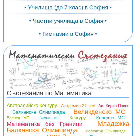
• Училища (до 7 клас) в София •
• Частни училища в София •
• Гимназии в София •
Състезания по Математика
Австралийско Кенгуру
Академия 21 век
Ак. Кирил Попов
Великденско МС
Балканска Олимпиада
Кенгуру
Коледно МС
Есенен МТ
Зимни МС
Младежка
Математика без Граници
Балканска Олимпиада
Московска Олимпиада