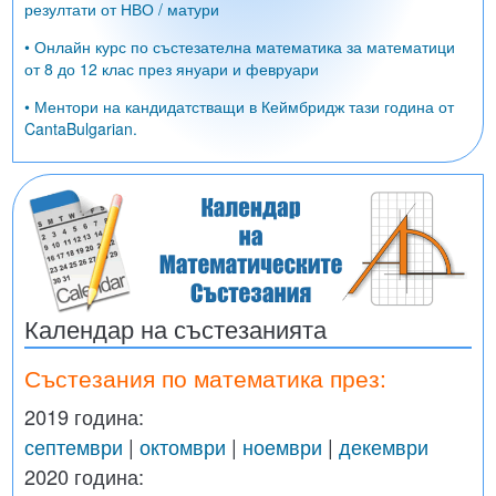
резултати от НВО / матури
• Онлайн курс по състезателна математика за математици
от 8 до 12 клас през януари и февруари
• Ментори на кандидатстващи в Кеймбридж тази година от
CantaBulgarian.
Календар на състезанията
Състезания по математика през:
2019 година:
септември
|
октомври
|
ноември
|
декември
2020 година: