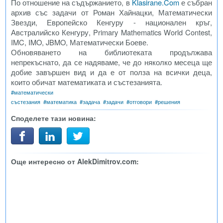
По отношение на съдържанието, в
Klasirane.Com
е събран
архив със задачи от Роман Хайнацки, Математически
Звезди, Европейско Кенгуру - национален кръг,
Австралийско Кенгуру, Primary Mathematics World Contest,
IMC, IMO, JBMO, Математически Боеве.
Обновяването на библиотеката продължава
непрекъснато, да се надяваме, че до няколко месеца ще
добие завършен вид и да е от полза на всички деца,
които обичат математиката и състезанията.
#
математически
състезания
#
математика
#
задача
#
задачи
#
отговори
#
решения
Споделете тази новина:
Още интересно от AlekDimitrov.com: